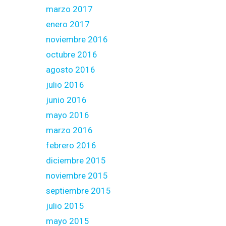
marzo 2017
enero 2017
noviembre 2016
octubre 2016
agosto 2016
julio 2016
junio 2016
mayo 2016
marzo 2016
febrero 2016
diciembre 2015
noviembre 2015
septiembre 2015
julio 2015
mayo 2015