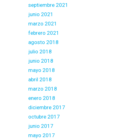
septiembre 2021
junio 2021
marzo 2021
febrero 2021
agosto 2018
julio 2018
junio 2018
mayo 2018
abril 2018
marzo 2018
enero 2018
diciembre 2017
octubre 2017
junio 2017
mayo 2017