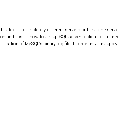
hosted on completely different servers or the same server.
on and tips on how to set up SQL server replication in three
ocation of MySQL’s binary log file. In order in your supply