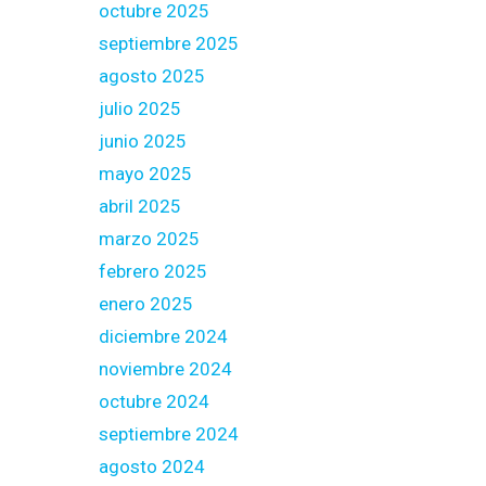
octubre 2025
septiembre 2025
agosto 2025
julio 2025
junio 2025
mayo 2025
abril 2025
marzo 2025
febrero 2025
enero 2025
diciembre 2024
noviembre 2024
octubre 2024
septiembre 2024
agosto 2024