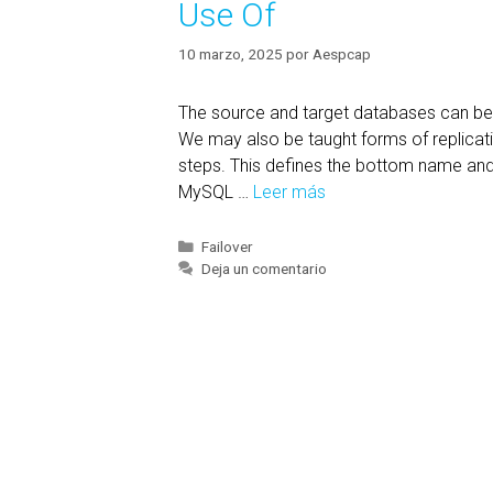
Use Of
10 marzo, 2025
por
Aespcap
The source and target databases can be 
We may also be taught forms of replicati
steps. This defines the bottom name and l
MySQL …
Leer más
S
Q
L
C
Failover
a
Deja un comentario
S
t
e
e
r
g
v
o
e
r
í
r
a
R
s
e
p