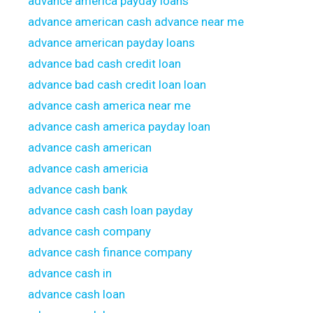
advance america payday loans
2
advance american cash advance near me
0
advance american payday loans
2
advance bad cash credit loan
5
}
advance bad cash credit loan loan
advance cash america near me
advance cash america payday loan
advance cash american
advance cash americia
advance cash bank
advance cash cash loan payday
advance cash company
advance cash finance company
advance cash in
advance cash loan