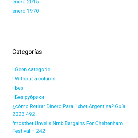
enero 2015
e
enero 1970
s
t
e
O
n
l
Categorías
i
n
! Geen categorie
e
! Without a column
C
! Без
a
s
! Без рубрики
i
¿cómo Retirar Dinero Para 1xbet Argentina? Guía
n
2023 492
o
"mostbet Unveils Nrnb Bargains For Cheltenham
:
Festival – 242
L