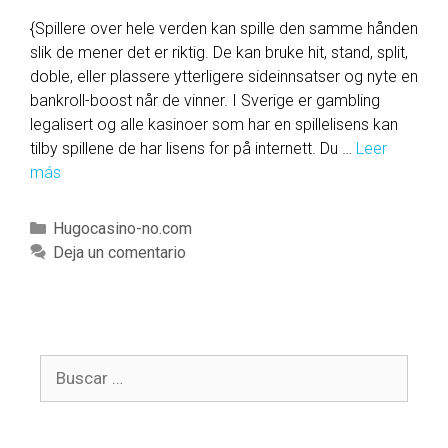
{Spillere over hele verden kan spille den samme hånden
slik de mener det er riktig. De kan bruke hit, stand, split,
doble, eller plassere ytterligere sideinnsatser og nyte en
bankroll-boost når de vinner. I Sverige er gambling
legalisert og alle kasinoer som har en spillelisens kan
tilby spillene de har lisens for på internett. Du …
Leer
más
{
O
n
C
Hugocasino-no.com
l
a
Deja un comentario
i
t
n
e
e
g
C
o
a
B
r
s
u
í
i
s
a
n
c
s