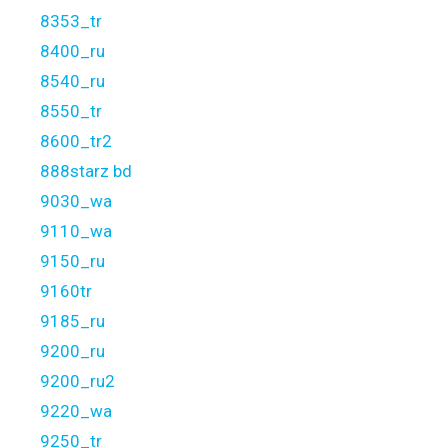
e
8353_tr
r
8400_ru
T
o
8540_ru
p
8550_tr
p
8600_tr2
l
888starz bd
i
s
9030_wa
t
9110_wa
e
9150_ru
2
9160tr
0
2
9185_ru
5
9200_ru
|
9200_ru2
N
9220_wa
e
t
9250_tr