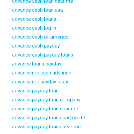
advance cash loan near me
advance cash loan usa
advance cash loans
advance cash log in
advance cash of america
advance cash payday
advance cash payday loans
advance loans payday
advance me cash advance
advance me payday loans
advance payday loan
advance payday loan company
advance payday loan near me
advance payday loans bad credit
advance payday loans near me