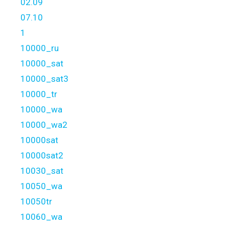
02.09
a
07.10
s
i
1
n
10000_ru
o
10000_sat
e
10000_sat3
n
e
10000_tr
i
10000_wa
N
10000_wa2
o
10000sat
r
g
10000sat2
e
10030_sat
|
10050_wa
C
10050tr
a
s
10060_wa
i