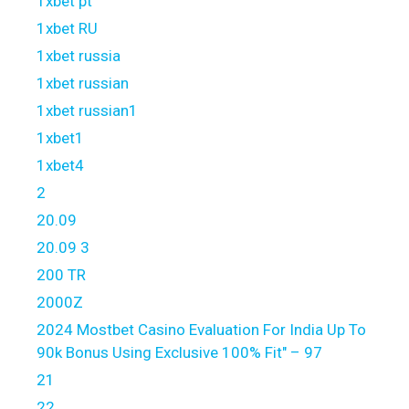
1xbet pt
1xbet RU
1xbet russia
1xbet russian
1xbet russian1
1xbet1
1xbet4
2
20.09
20.09 3
200 TR
2000Z
2024 Mostbet Casino Evaluation For India Up To
90k Bonus Using Exclusive 100% Fit" – 97
21
22