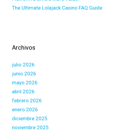
c
The Ultimate Lolajack Casino FAQ Guide
k
e
n
Archivos
julio 2026
junio 2026
mayo 2026
abril 2026
febrero 2026
enero 2026
diciembre 2025
noviembre 2025