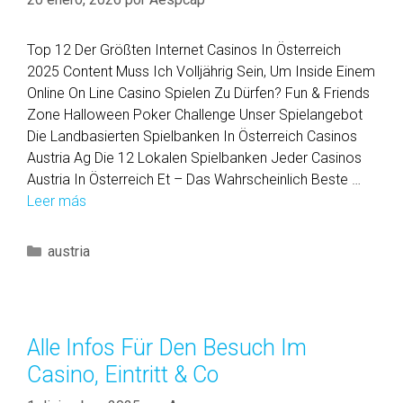
r
r
s
í
r
t
a
Top 12 Der Größten Internet Casinos In Österreich
e
r
s
2025 Content Muss Ich Volljährig Sein, Um Inside Einem
i
i
Online On Line Casino Spielen Zu Dürfen? Fun & Friends
c
a
Zone Halloween Poker Challenge Unser Spielangebot
h
A
Die Landbasierten Spielbanken In Österreich Casinos
2
g
Austria Ag Die 12 Lokalen Spielbanken Jeder Casinos
0
S
Austria In Österreich Et – Das Wahrscheinlich Beste …
2
u
Leer más
C
5
c
a
h
s
C
austria
t
i
a
A
n
t
n
o
e
g
S
g
e
Alle Infos Für Den Besuch Im
p
o
h
Casino, Eintritt & Co
i
r
ö
e
í