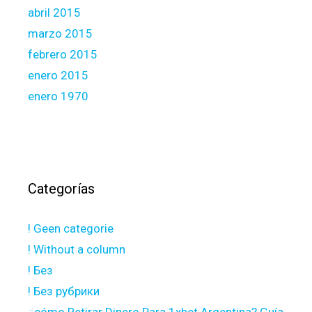
abril 2015
marzo 2015
febrero 2015
enero 2015
enero 1970
Categorías
! Geen categorie
! Without a column
! Без
! Без рубрики