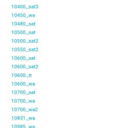
10400_sat3
10450_wa
10480_sat
10500_sat
10500_sat2
10550_sat2
10600_sat
10600_sat2
10600_tr
10600_wa
10700_sat
10700_wa
10700_wa2
10831_wa
10985_wa