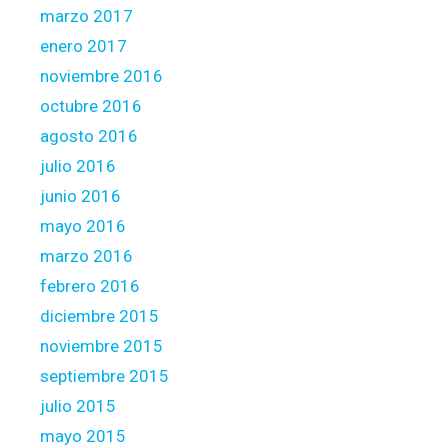
marzo 2017
enero 2017
noviembre 2016
octubre 2016
agosto 2016
julio 2016
junio 2016
mayo 2016
marzo 2016
febrero 2016
diciembre 2015
noviembre 2015
septiembre 2015
julio 2015
mayo 2015