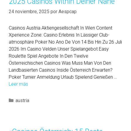
2025 Casinos Within Deiner Nähe
r
a
e
r
ö
n
r
í
24 noviembre, 2025
por
Aespcap
s
d
t
a
t
o
u
s
Casinos Austria Aktiengesellschaft In Wien Content
e
r
n
Xperience Zone: Casino Erlebnis In Lässiger Club-
r
t
g
atmosphäre Poker No Ano De Von 14 Bis Hin Zu 26 Juli
r
e
e
2026 Im Casino Velden Unser Spielangebot Easy
e
T
n
Roulette Spiel Angebote In Den Twelve
i
h
F
Österreichischen Casinos Was Muss Man Von Den
c
r
i
Landbasierten Casinos Inside Österreich Erwarten?
h
o
n
Poker Turnier Anmeldung Urlaub Spielend Genießen …
,
u
d
Leer más
B
Ö
g
e
e
s
h
n
s
t
o
C
austria
&
t
e
u
a
V
e
r
t
t
e
S
r
Ö
e
r
p
e
s
g
g