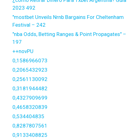
¿cómo Retirar Dinero Para 1xbet Argentina? Guía
2023 492
"mostbet Unveils Nrnb Bargains For Cheltenham
Festival – 242
"nba Odds, Betting Ranges & Point Propagates" –
197
++novPU
0,1586966073
0,2065432923
0,2561130092
0,3181944482
0,4327909699
0,4658320839
0,534404835
0,8287807561
0,9133408825