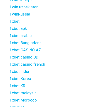
1win uzbekistan
1winRussia
1xbet
1xbet apk
1xbet arabic
1xbet Bangladesh
1xbet CASINO AZ
1xbet casino BD
1xbet casino french
1xbet india
1xbet Korea
1xbet KR
1xbet malaysia
1xbet Morocco