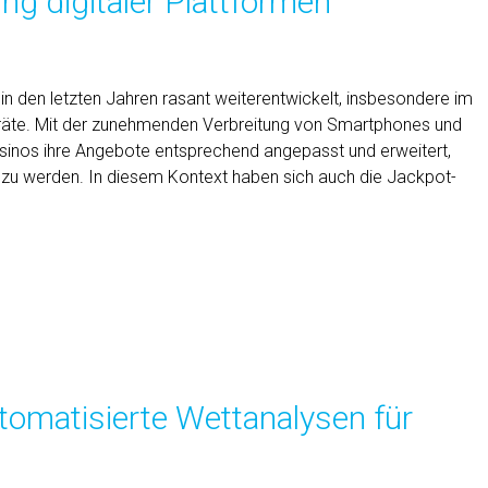
ng digitaler Plattformen
r
f
y
t
ú
v
 in den letzten Jahren rasant weiterentwickelt, insbesondere im
s
o
eräte. Mit der zunehmenden Verbreitung von Smartphones und
p
n
asinos ihre Angebote entsprechend angepasst und erweitert,
ě
B
 zu werden. In diesem Kontext haben sich auch die Jackpot-
c
l
h
a
u
c
v
k
ě
j
r
a
n
c
o
k
s
-
utomatisierte Wettanalysen für
t
P
n
l
í
a