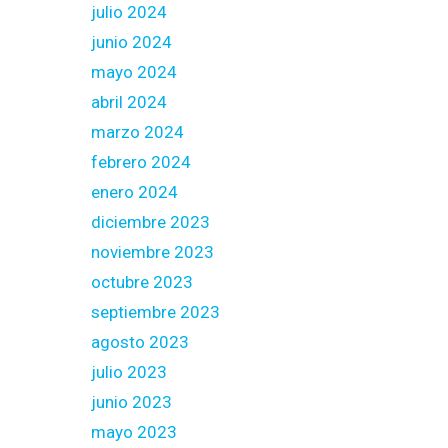
julio 2024
junio 2024
mayo 2024
abril 2024
marzo 2024
febrero 2024
enero 2024
diciembre 2023
noviembre 2023
octubre 2023
septiembre 2023
agosto 2023
julio 2023
junio 2023
mayo 2023