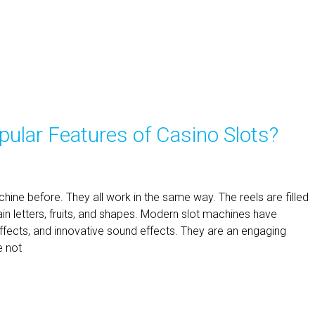
í
s
k
f
y
ü
i
r
n
A
o
u
v
t
a
ular Features of Casino Slots?
o
t
m
i
a
v
t
n
ine before. They all work in the same way. The reels are filled
i
í
ain letters, fruits, and shapes. Modern slot machines have
s
m
ffects, and innovative sound effects. They are an engaging
i
f
e not
e
u
r
n
t
k
e
c