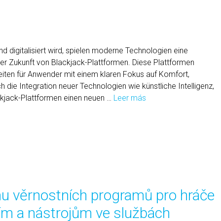
n
und digitalisiert wird, spielen moderne Technologien eine
der Zukunft von Blackjack-Plattformen. Diese Plattformen
eiten für Anwender mit einem klaren Fokus auf Komfort,
 die Integration neuer Technologien wie künstliche Intelligenz,
ackjack-Plattformen einen neuen …
Leer más
W
i
e
m
o
d
e
r
hu věrnostních programů pro hráče
n
e
cím a nástrojům ve službách
T