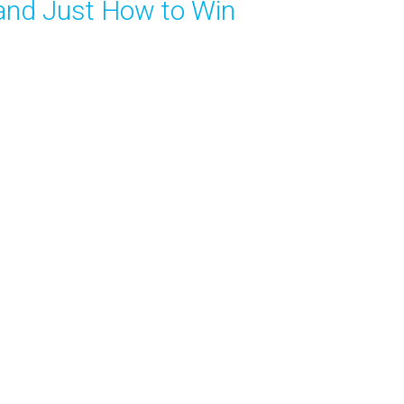
 and Just How to Win
b
r
á
e
c
h
z
a
m
ě
ř
e
n
ý
c
h
n
a
p
o
t