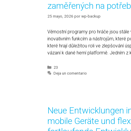
zaměřených na potřeby
25 mayo, 2026
por
wp-backup
Věrnostní programy pro hráče jsou stále 
inovativním funkcím a nástrojům, které po
které hrají důležitou roli ve zlepšování ú
vázaní k dané herní platformě. Jedním z
C
23
a
Deja un comentario
t
e
g
o
r
Neue Entwicklungen in
í
a
mobile Geräte und fle
s