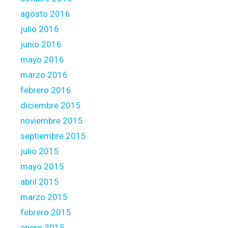
agosto 2016
julio 2016
junio 2016
mayo 2016
marzo 2016
febrero 2016
diciembre 2015
noviembre 2015
septiembre 2015
julio 2015
mayo 2015
abril 2015
marzo 2015
febrero 2015
enero 2015