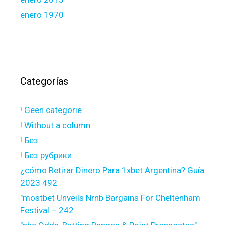
enero 1970
Categorías
! Geen categorie
! Without a column
! Без
! Без рубрики
¿cómo Retirar Dinero Para 1xbet Argentina? Guía
2023 492
"mostbet Unveils Nrnb Bargains For Cheltenham
Festival – 242