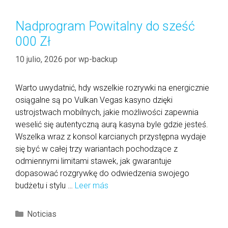
r
+
l
e
e
d
n
g
Nadprogram Powitalny do sześć
m
w
y
o
i
000 Zł
i
b
r
a
e
u
í
10 julio, 2026
por
wp-backup
d
s
k
a
o
t
m
s
3
Warto uwydatnić, hdy wszelkie rozrywki na energicznie
ó
a
5
osiągalne są po Vulkan Vegas kasyno dzięki
w
c
0
ustrojstwach mobilnych, jakie możliwości zapewnia
k
h
0
weselić się autentyczną aurą kasyna byle gdzie jesteś.
i
e
P
Wszelka wraz z konsol karcianych przystępna wydaje
G
r
l
się być w całej trzy wariantach pochodzące z
r
o
n
odmiennymi limitami stawek, jak gwarantuje
a
r
dopasować rozgrywkę do odwiedzenia swojego
t
a
budżetu i stylu …
Leer más
N
i
z
a
s
k
d
o
a
C
Noticias
p
w
s
a