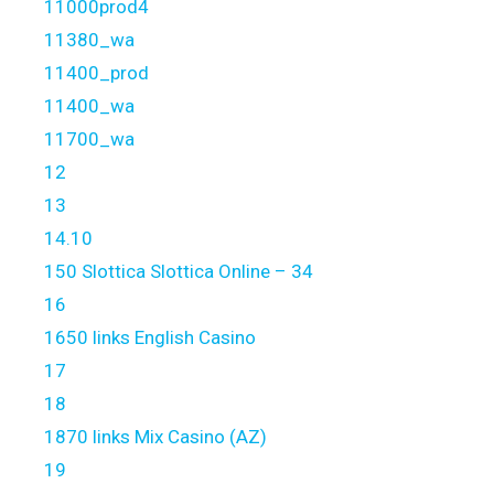
11000prod4
11380_wa
11400_prod
11400_wa
11700_wa
12
13
14.10
150 Slottica Slottica Online – 34
16
1650 links English Casino
17
18
1870 links Mix Casino (AZ)
19