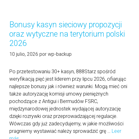
r
y
y
t
o
c
n
e
g
h
o
g
Bonusy kasyn sieciowy propozycji
r
S
M
o
oraz wytyczne na terytorium polski
a
p
o
r
m
i
2026
s
í
P
n
t
a
10 julio, 2026
por
wp-backup
o
ó
b
s
w
w
e
i
Po przetestowaniu 30+ kasyn, 888Starz spośród
t
t
weryfikacją pięć jest liderem przy lipcu 2026, ofiarując
P
a
najlepsze bonusy jak i również warunki. Mogą mieć oni
L
l
także autoryzację komisji umowy pieniężnych
R
n
pochodzące z Antigui i Bermudów FSRC,
o
y
międzynarodowej jednostek wydającej autoryzację
z
d
dzięki rozrywki oraz przeprowadzającej regulacje.
p
o
Wówczas gdy już zadecydujemy, w jakie możliwości
o
s
pragniemy wystawiać należy sprowadzić grę …
Leer
c
z
más
B