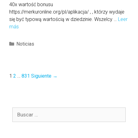
p
p
40x wartość bonusu
r
i
https://merkuronline.org/pl/aplikacja/ , , którzy wydaje
o
n
się być typową wartością w dziedzinie. Wszelcy …
Leer
p
a
más
G
o
m
r
z
i
a
C
Noticias
y
j
j
a
c
a
R
t
j
k
a
e
i
i
c
g
N
1
2
…
o
831
Siguiente →
r
j
o
a
r
ó
o
r
v
a
w
n
í
e
z
n
a
a
g
w
i
l
s
B
a
y
e
n
u
c
t
ż
i
s
i
y
b
e
c
ó
c
o
: