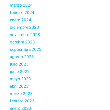
marzo 2024
a
t
febrero 2024
e
enero 2024
r
diciembre 2023
y
noviembre 2023
t
o
octubre 2023
r
septiembre 2023
i
agosto 2023
u
julio 2023
m
p
junio 2023
o
mayo 2023
l
abril 2023
s
marzo 2023
k
i
febrero 2023
enero 2023