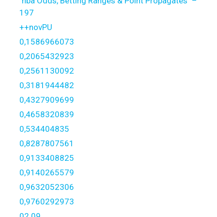
"nba Odds, Betting Ranges & Point Propagates" –
197
++novPU
0,1586966073
0,2065432923
0,2561130092
0,3181944482
0,4327909699
0,4658320839
0,534404835
0,8287807561
0,9133408825
0,9140265579
0,9632052306
0,9760292973
02.09