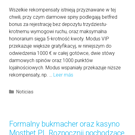
l
s
Wszelkie rekompensaty istnieją przyznawane w tej
a
chwili, przy czym darmowe spiny podlegają betfred
n
bonus za rejestrację bez depozytu trzydziestu-
d
krotnemu wymogowi ruchu, oraz maksymalna
P
honorarium sięga 5-krotność kwoty. Modus VIP
r
przekazuje większe gratyfikacyj, w niniejszym do
e
odwiedzenia 1000 € w całej gotówce, dwie stówy
m
darmowych spinów oraz 1000 punktów
i
lojalnościowych. Modus wspaniały przekazuje niższe
a
rekompensaty, np. …
Leer más
5
1
4
0
3
0
C
Noticias
2
%
a
z
d
t
a
o
e
b
o
g
Formalny bukmacher oraz kasyno
a
d
o
Mostbet PL Rozpocznij pochodzące
w
w