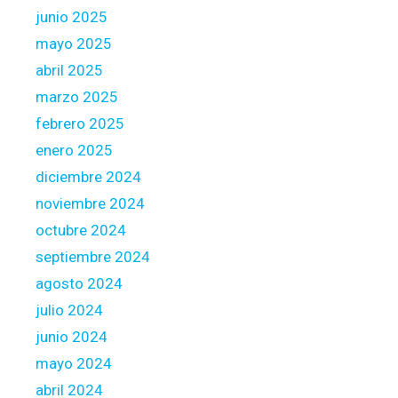
c
junio 2025
z
mayo 2025
y
abril 2025
ł
marzo 2025
z
W
febrero 2025
a
enero 2025
z
diciembre 2024
a
noviembre 2024
m
b
octubre 2024
a
septiembre 2024
C
agosto 2024
a
julio 2024
s
i
junio 2024
n
mayo 2024
o
abril 2024
n