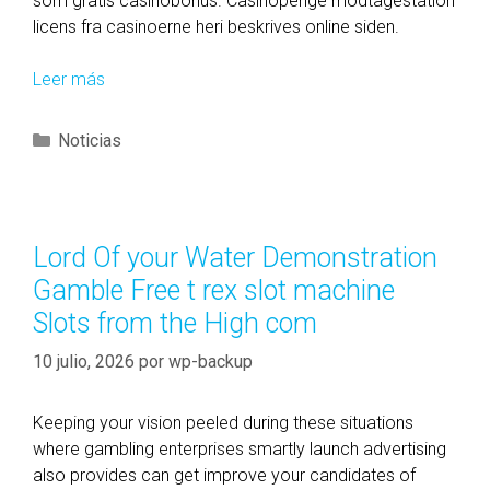
som gratis casinobonus. Casinopenge modtagestation
licens fra casinoerne heri beskrives online siden.
Leer más
B
e
d
C
Noticias
s
a
t
t
e
e
I
g
Lord Of your Water Demonstration
n
o
Gamble Free t rex slot machine
d
r
b
Slots from the High com
í
e
a
10 julio, 2026
por
wp-backup
t
s
a
l
Keeping your vision peeled during these situations
i
where gambling enterprises smartly launch advertising
n
also provides can get improve your candidates of