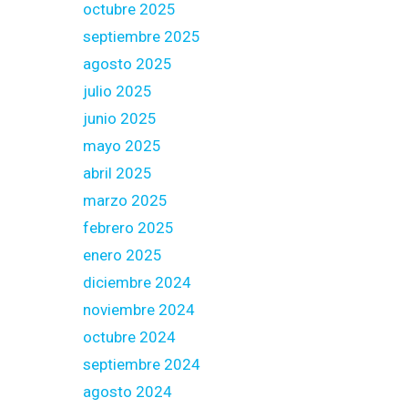
octubre 2025
septiembre 2025
agosto 2025
julio 2025
junio 2025
mayo 2025
abril 2025
marzo 2025
febrero 2025
enero 2025
diciembre 2024
noviembre 2024
octubre 2024
septiembre 2024
agosto 2024