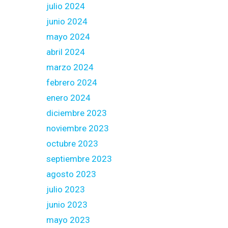
julio 2024
junio 2024
mayo 2024
abril 2024
marzo 2024
febrero 2024
enero 2024
diciembre 2023
noviembre 2023
octubre 2023
septiembre 2023
agosto 2023
julio 2023
junio 2023
mayo 2023