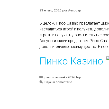
23 enero, 2026
por
Aespcap
В целом, Pinco Casino предлагает шир
насладиться игрой и получать дополн
играть и получить дополнительные ср
бонусы и акции предлагает Pinco Casi
дополнительные преимущества. Pinco 
Пинко Казино
C
pinco-casino-kz2026.top
a
Deja un comentario
t
e
g
o
r