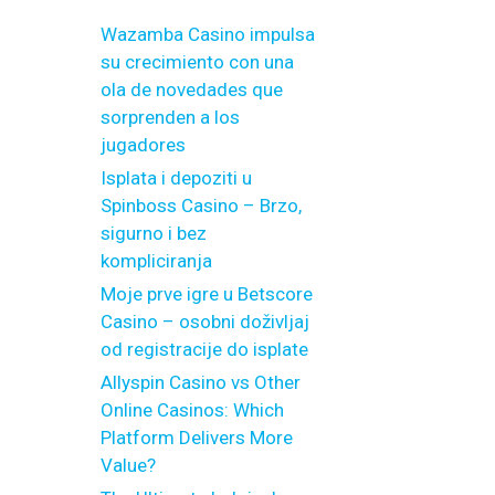
Wazamba Casino impulsa
su crecimiento con una
ola de novedades que
sorprenden a los
jugadores
Isplata i depoziti u
Spinboss Casino – Brzo,
sigurno i bez
kompliciranja
Moje prve igre u Betscore
Casino – osobni doživljaj
od registracije do isplate
Allyspin Casino vs Other
Online Casinos: Which
Platform Delivers More
Value?