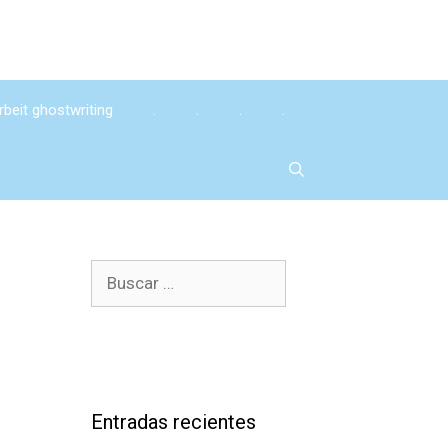
beit ghostwriting
.
.
.
.
Buscar
B
u
s
c
a
r
Entradas recientes
: