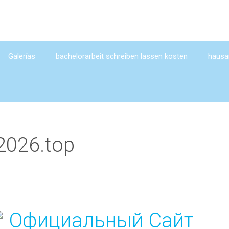
Galerías
bachelorarbeit schreiben lassen kosten
hausar
2026.top
Официальный Сайт