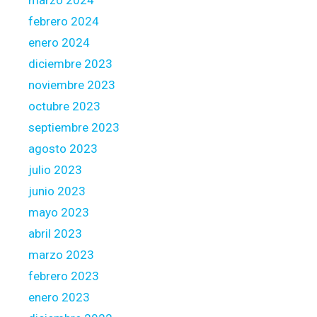
marzo 2024
febrero 2024
enero 2024
diciembre 2023
noviembre 2023
octubre 2023
septiembre 2023
agosto 2023
julio 2023
junio 2023
mayo 2023
abril 2023
marzo 2023
febrero 2023
enero 2023