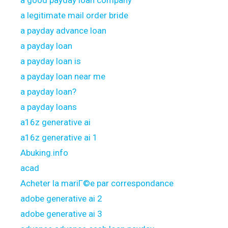
a good payday loan company
a legitimate mail order bride
a payday advance loan
a payday loan
a payday loan is
a payday loan near me
a payday loan?
a payday loans
a16z generative ai
a16z generative ai 1
Abuking.info
acad
Acheter la mariГ©e par correspondance
adobe generative ai 2
adobe generative ai 3