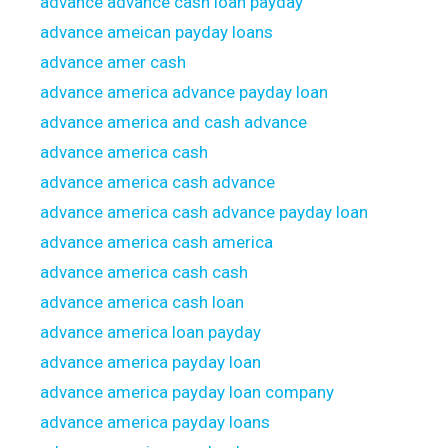
advance advance cash loan payday
advance ameican payday loans
advance amer cash
advance america advance payday loan
advance america and cash advance
advance america cash
advance america cash advance
advance america cash advance payday loan
advance america cash america
advance america cash cash
advance america cash loan
advance america loan payday
advance america payday loan
advance america payday loan company
advance america payday loans