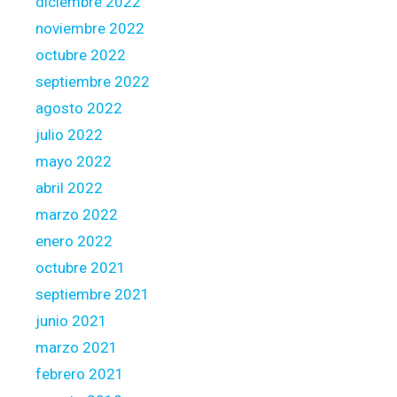
diciembre 2022
noviembre 2022
octubre 2022
septiembre 2022
agosto 2022
julio 2022
mayo 2022
abril 2022
marzo 2022
enero 2022
octubre 2021
septiembre 2021
junio 2021
marzo 2021
febrero 2021