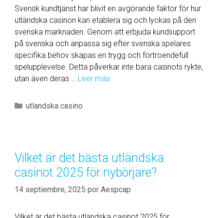
Svensk kundtjänst har blivit en avgörande faktor för hur
utländska casinon kan etablera sig och lyckas på den
svenska marknaden. Genom att erbjuda kundsupport
på svenska och anpassa sig efter svenska spelares
specifika behov skapas en trygg och förtroendefull
spelupplevelse. Detta påverkar inte bara casinots rykte,
utan även deras …
Leer más
H
u
r
C
utlandska casino
s
a
v
t
e
e
n
g
Vilket är det bästa utländska
s
o
casinot 2025 för nybörjare?
k
r
k
í
14 septiembre, 2025
por
Aespcap
u
a
n
s
Vilket är det bästa utländska casinot 2025 för