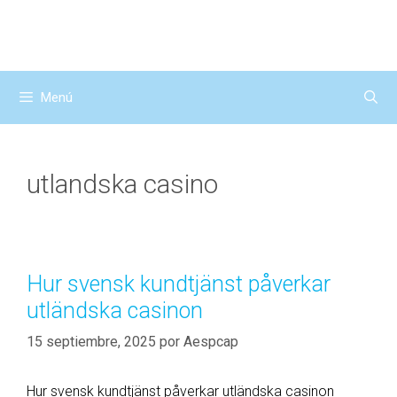
Saltar
al
contenido
Menú
utlandska casino
Hur svensk kundtjänst påverkar
utländska casinon
15 septiembre, 2025
por
Aespcap
Hur svensk kundtjänst påverkar utländska casinon