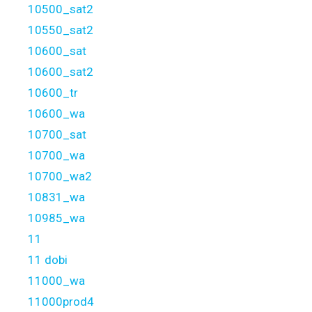
10500_sat2
10550_sat2
10600_sat
10600_sat2
10600_tr
10600_wa
10700_sat
10700_wa
10700_wa2
10831_wa
10985_wa
11
11 dobi
11000_wa
11000prod4