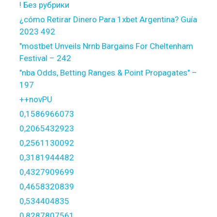
! Без рубрики
¿cómo Retirar Dinero Para 1xbet Argentina? Guía
2023 492
"mostbet Unveils Nrnb Bargains For Cheltenham
Festival – 242
"nba Odds, Betting Ranges & Point Propagates" –
197
++novPU
0,1586966073
0,2065432923
0,2561130092
0,3181944482
0,4327909699
0,4658320839
0,534404835
0,8287807561