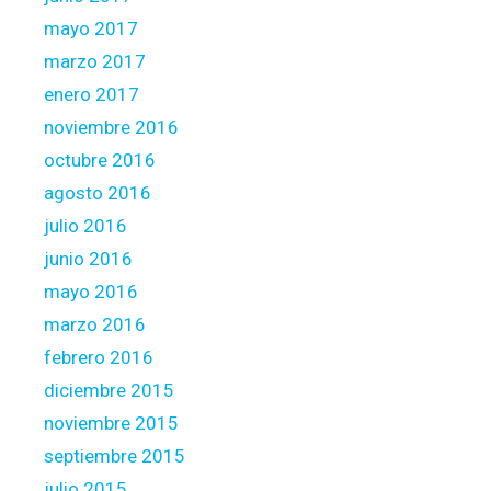
mayo 2017
marzo 2017
enero 2017
noviembre 2016
octubre 2016
agosto 2016
julio 2016
junio 2016
mayo 2016
marzo 2016
febrero 2016
diciembre 2015
noviembre 2015
septiembre 2015
julio 2015