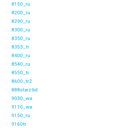
8150_ru
8200_ru
8290_ru
8300_ru
8350_ru
8353_tr
8400_ru
8540_ru
8550_tr
8600_tr2
888starz bd
9030_wa
9110_wa
9150_ru
9160tr