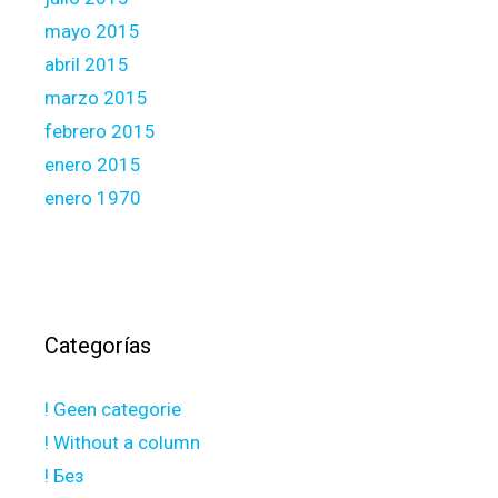
mayo 2015
abril 2015
marzo 2015
febrero 2015
enero 2015
enero 1970
Categorías
! Geen categorie
! Without a column
! Без