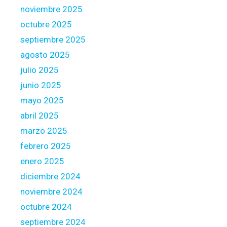
f
noviembre 2025
G
octubre 2025
a
m
septiembre 2025
b
agosto 2025
l
julio 2025
i
junio 2025
n
g
mayo 2025
i
abril 2025
n
marzo 2025
S
febrero 2025
w
e
enero 2025
d
diciembre 2024
e
noviembre 2024
n
octubre 2024
septiembre 2024