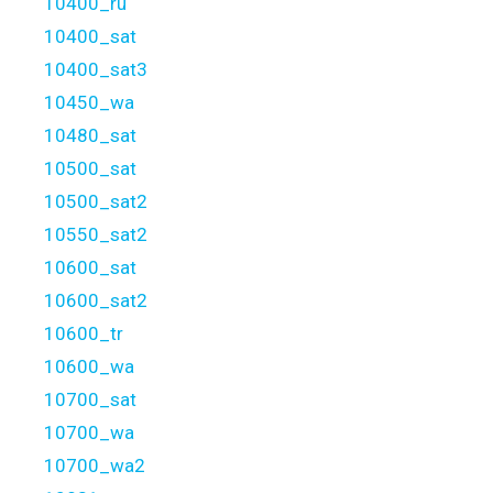
10400_ru
10400_sat
10400_sat3
10450_wa
10480_sat
10500_sat
10500_sat2
10550_sat2
10600_sat
10600_sat2
10600_tr
10600_wa
10700_sat
10700_wa
10700_wa2