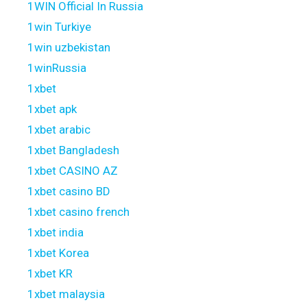
1WIN Official In Russia
1win Turkiye
1win uzbekistan
1winRussia
1xbet
1xbet apk
1xbet arabic
1xbet Bangladesh
1xbet CASINO AZ
1xbet casino BD
1xbet casino french
1xbet india
1xbet Korea
1xbet KR
1xbet malaysia