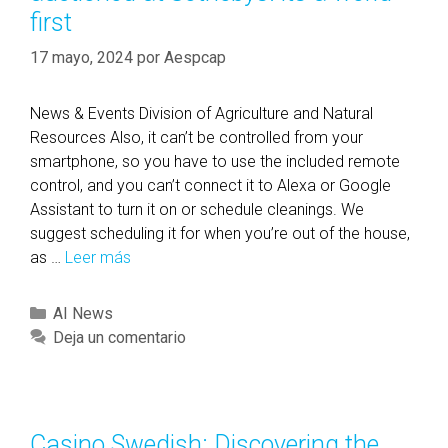
i
first
n
a
g
g
a
s
O
17 mayo, 2024
por
Aespcap
e
o
p
:
n
t
U
News & Events Division of Agriculture and Natural
l
i
n
Resources Also, it can’t be controlled from your
i
o
v
smartphone, so you have to use the included remote
n
n
e
control, and you can’t connect it to Alexa or Google
e
s
i
Assistant to turn it on or schedule cleanings. We
l
suggest scheduling it for when you’re out of the house,
i
as …
Leer más
R
n
o
g
b
C
AI News
t
o
a
Deja un comentario
h
t
t
e
-
e
B
c
g
e
r
o
Casino Swedish: Discovering the
s