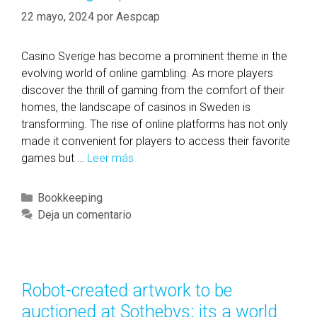
s
i
a
22 mayo, 2024
por
Aespcap
o
e
s
w
w
Casino Sverige has become a prominent theme in the
a
o
evolving world of online gambling. As more players
n
f
discover the thrill of gaming from the comfort of their
a
S
homes, the landscape of casinos in Sweden is
j
w
transforming. The rise of online platforms has not only
l
e
made it convenient for players to access their favorite
e
d
games but …
Leer más
C
p
i
a
s
s
s
z
C
Bookkeeping
h
i
e
a
Deja un comentario
G
n
g
t
a
o
o
e
m
S
k
g
b
v
a
o
l
Robot-created artwork to be
e
s
r
i
auctioned at Sothebys: its a world
r
y
í
n