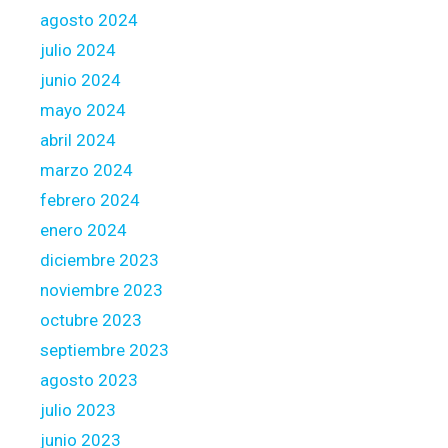
agosto 2024
julio 2024
junio 2024
mayo 2024
abril 2024
marzo 2024
febrero 2024
enero 2024
diciembre 2023
noviembre 2023
octubre 2023
septiembre 2023
agosto 2023
julio 2023
junio 2023