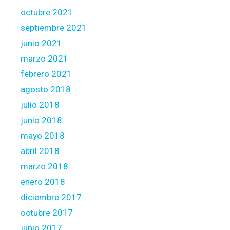
octubre 2021
septiembre 2021
junio 2021
marzo 2021
febrero 2021
agosto 2018
julio 2018
junio 2018
mayo 2018
abril 2018
marzo 2018
enero 2018
diciembre 2017
octubre 2017
junio 2017