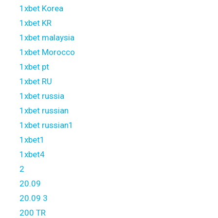
1xbet Korea
1xbet KR
1xbet malaysia
1xbet Morocco
1xbet pt
1xbet RU
1xbet russia
1xbet russian
1xbet russian1
1xbet1
1xbet4
2
20.09
20.09 3
200 TR