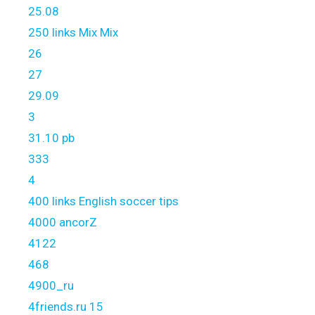
25.08
250 links Mix Mix
26
27
29.09
3
31.10 pb
333
4
400 links English soccer tips
4000 ancorZ
4122
468
4900_ru
4friends.ru 15