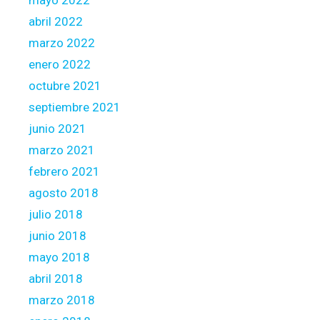
abril 2022
marzo 2022
enero 2022
octubre 2021
septiembre 2021
junio 2021
marzo 2021
febrero 2021
agosto 2018
julio 2018
junio 2018
mayo 2018
abril 2018
marzo 2018