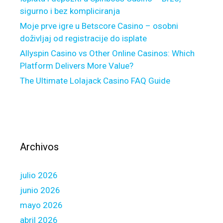
n
i
sigurno i bez kompliciranja
z
l
O
Moje prve igre u Betscore Casino – osobni
i
n
doživljaj od registracije do isplate
n
T
Allyspin Casino vs Other Online Casinos: Which
e
h
Platform Delivers More Value?
C
e
The Ultimate Lolajack Casino FAQ Guide
a
I
s
n
i
t
n
e
o
r
B
n
Archivos
e
e
t
t
julio 2026
S
S
i
junio 2026
l
t
o
mayo 2026
e
t
abril 2026