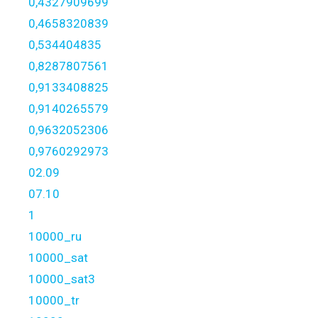
0,4327909699
0,4658320839
0,534404835
0,8287807561
0,9133408825
0,9140265579
0,9632052306
0,9760292973
02.09
07.10
1
10000_ru
10000_sat
10000_sat3
10000_tr