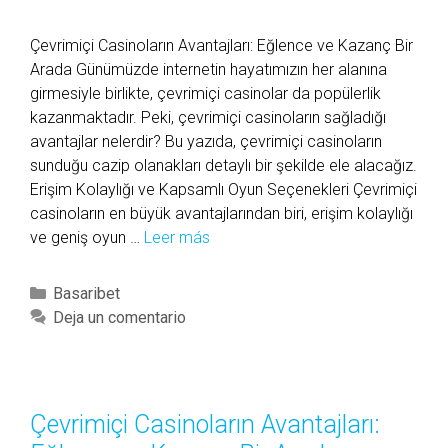
s
s
i
Çevrimiçi Casinoların Avantajları: Eğlence ve Kazanç Bir
n
Arada Günümüzde internetin hayatımızın her alanına
o
girmesiyle birlikte, çevrimiçi casinolar da popülerlik
l
kazanmaktadır. Peki, çevrimiçi casinoların sağladığı
a
avantajlar nelerdir? Bu yazıda, çevrimiçi casinoların
r
sunduğu cazip olanakları detaylı bir şekilde ele alacağız.
ı
Erişim Kolaylığı ve Kapsamlı Oyun Seçenekleri Çevrimiçi
n
casinoların en büyük avantajlarından biri, erişim kolaylığı
A
ve geniş oyun …
Leer más
Ç
v
e
a
v
n
C
Basaribet
r
t
a
Deja un comentario
i
a
t
m
j
e
i
l
g
ç
a
o
Çevrimiçi Casinoların Avantajları:
i
r
r