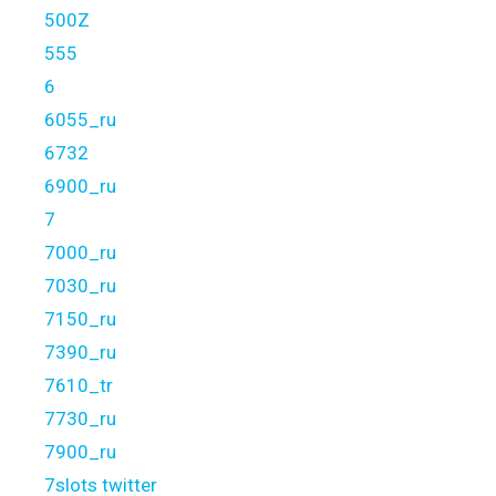
500Z
555
6
6055_ru
6732
6900_ru
7
7000_ru
7030_ru
7150_ru
7390_ru
7610_tr
7730_ru
7900_ru
7slots twitter