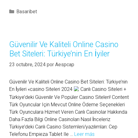
a
ş
y
n
V
j
C
Basaribet
ç
e
a
a
B
B
c
t
i
a
k
e
r
h
p
g
Güvenilir Ve Kaliteli Online Casino
A
i
o
o
Bet Siteleri: Türkiye’nin En İyiler
r
s
t
r
a
S
A
í
23 octubre, 2024
por
Aespcap
d
i
p
a
a
t
r
s
Güvenilir Ve Kaliteli Online Casino Bet Siteleri: Türkiye’nin
e
e
En İyileri «сasino Siteleri 2024
Canlı Casino Siteleri +
s
s
Türkiye’deki Güvenilir Ve Popüler Casino Siteleri! Content
i
e
Türk Oyuncular Için Mevcut Online Ödeme Seçenekleri
n
Türk Oyunculara Hizmet Veren Canlı Casinolar Hakkında
C
t
Daha Fazla Bilgi Online Casinoları Nasıl İnceleriz
a
a
Türkiye’deki Canlı Casino Sistemleri/yazılımları: Cep
s
n
Telefonu Empieza Tablet Ile …
Leer más
G
i
d