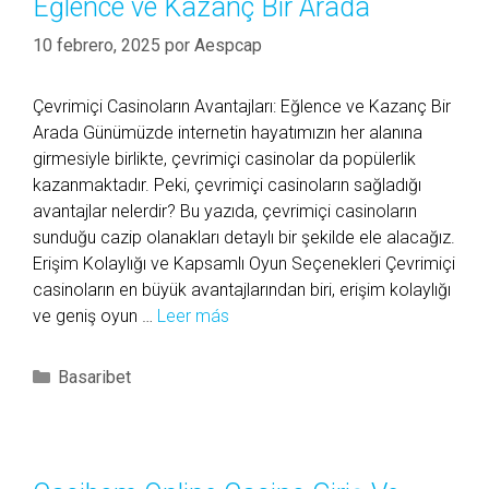
Eğlence ve Kazanç Bir Arada
C
ı
í
a
:
a
10 febrero, 2025
por
Aespcap
s
E
s
i
ğ
Çevrimiçi Casinoların Avantajları: Eğlence ve Kazanç Bir
n
l
Arada Günümüzde internetin hayatımızın her alanına
o
e
girmesiyle birlikte, çevrimiçi casinolar da popülerlik
l
n
kazanmaktadır. Peki, çevrimiçi casinoların sağladığı
a
c
avantajlar nelerdir? Bu yazıda, çevrimiçi casinoların
r
e
sunduğu cazip olanakları detaylı bir şekilde ele alacağız.
ı
v
Erişim Kolaylığı ve Kapsamlı Oyun Seçenekleri Çevrimiçi
n
e
casinoların en büyük avantajlarından biri, erişim kolaylığı
A
K
ve geniş oyun …
Leer más
Ç
v
a
e
a
z
v
n
C
Basaribet
a
r
t
a
n
i
a
t
ç
m
j
e
B
i
l
g
i