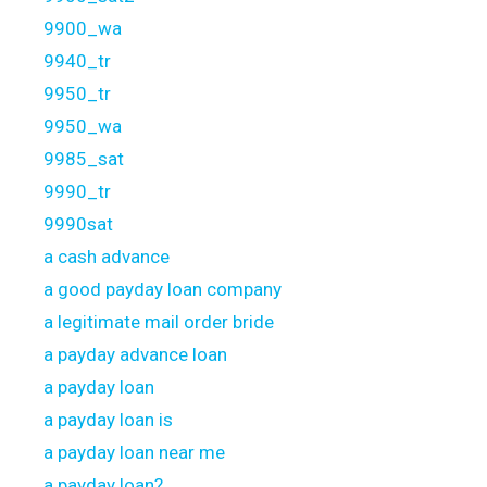
9900_wa
9940_tr
9950_tr
9950_wa
9985_sat
9990_tr
9990sat
a cash advance
a good payday loan company
a legitimate mail order bride
a payday advance loan
a payday loan
a payday loan is
a payday loan near me
a payday loan?