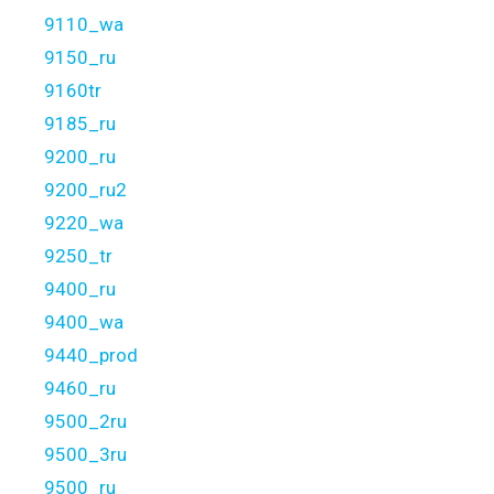
9110_wa
9150_ru
9160tr
9185_ru
9200_ru
9200_ru2
9220_wa
9250_tr
9400_ru
9400_wa
9440_prod
9460_ru
9500_2ru
9500_3ru
9500_ru