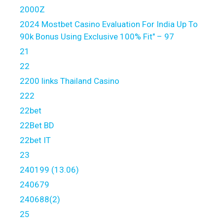
2000Z
2024 Mostbet Casino Evaluation For India Up To
90k Bonus Using Exclusive 100% Fit" – 97
21
22
2200 links Thailand Casino
222
22bet
22Bet BD
22bet IT
23
240199 (13.06)
240679
240688(2)
25