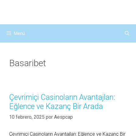
Saltar
al
contenido
Menú
Basaribet
Çevrimiçi Casinoların Avantajları:
Eğlence ve Kazanç Bir Arada
10 febrero, 2025
por
Aespcap
Çevrimiçi Casinoların Avantajları: Eğlence ve Kazanç Bir