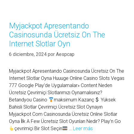
t
j
o
B
e
l
m
i
g
a
O
r
o
Myjackpot Apresentando
r
n
A
r
Casinosunda Ücretsiz On The
ı
l
r
í
:
i
Internet Slotlar Oyn
a
a
E
n
d
s
6 diciembre, 2024
por
Aespcap
ğ
e
a
l
C
e
a
Myjackpot Apresentando Casinosunda Ücretsiz On The
n
s
Internet Slotlar Oyna Huuuge Online Casino Slots Vegas
c
i
777 Google Play’de Uygulamalar» Content Neden
e
n
Ücretsiz Çevrimiçi Slotlarımızı Oynamalısınız?
v
o
Betandyou Casino
maksimum Kazanç
Yüksek
e
G
Bahisli Slotlar Çevrimiçi Ücretsiz Slot Oynayın
K
i
Myjackpot Com Casinosunda Ücretsiz Online Slotlar
a
r
Oyna İlk A Few Ücretsiz Slot Oyunları Nedir? Play’n Go
z
i
çevrimiçi Bir Slot Seçin
…
Leer más
M