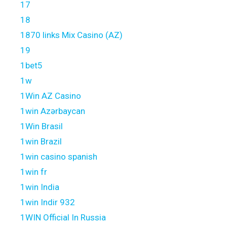
17
18
1870 links Mix Casino (AZ)
19
1bet5
1w
1Win AZ Casino
1win Azərbaycan
1Win Brasil
1win Brazil
1win casino spanish
1win fr
1win India
1win Indir 932
1WIN Official In Russia