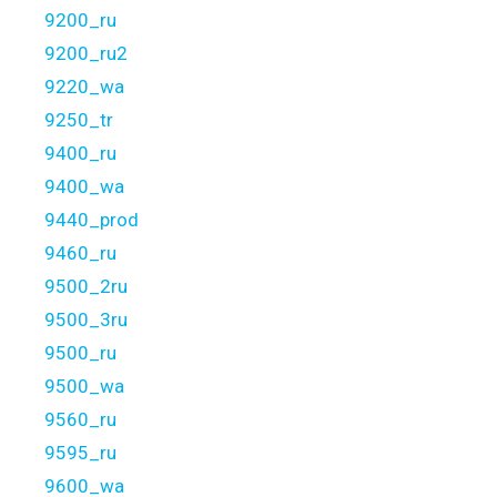
9200_ru
9200_ru2
9220_wa
9250_tr
9400_ru
9400_wa
9440_prod
9460_ru
9500_2ru
9500_3ru
9500_ru
9500_wa
9560_ru
9595_ru
9600_wa