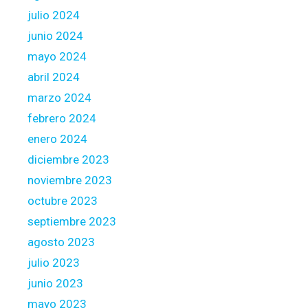
julio 2024
junio 2024
mayo 2024
abril 2024
marzo 2024
febrero 2024
enero 2024
diciembre 2023
noviembre 2023
octubre 2023
septiembre 2023
agosto 2023
julio 2023
junio 2023
mayo 2023