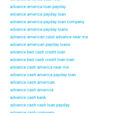
advance america loan payday
advance america payday loan
advance america payday loan company
advance america payday loans
advance american cash advance near me
advance american payday loans
advance bad cash credit loan
advance bad cash credit loan loan
advance cash america near me
advance cash america payday loan
advance cash american
advance cash americia
advance cash bank
advance cash cash loan payday
advance cash company