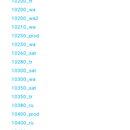
10200_tr
10200_wa
10200_wa2
10210_wa
10250_prod
10250_wa
10260_sat
10280_tr
10300_sat
10300_wa
10350_sat
10350_tr
10380_ru
10400_prod
10400_ru