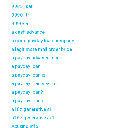
9985_sat
9990_tr
9990sat
a cash advance
a good payday loan company
a legitimate mail order bride
a payday advance loan
a payday loan
a payday loan is
a payday loan near me
a payday loan?
a payday loans
a16z generative ai
a16z generative ai 1
Abuking.info