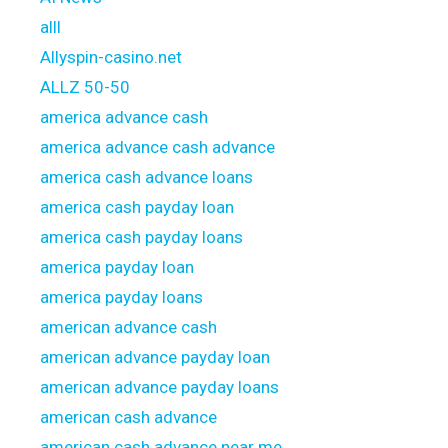
alll
Allyspin-casino.net
ALLZ 50-50
america advance cash
america advance cash advance
america cash advance loans
america cash payday loan
america cash payday loans
america payday loan
america payday loans
american advance cash
american advance payday loan
american advance payday loans
american cash advance
american cash advance near me