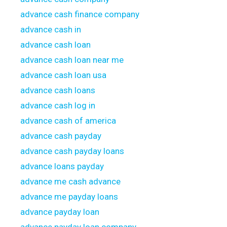
advance cash finance company
advance cash in
advance cash loan
advance cash loan near me
advance cash loan usa
advance cash loans
advance cash log in
advance cash of america
advance cash payday
advance cash payday loans
advance loans payday
advance me cash advance
advance me payday loans
advance payday loan