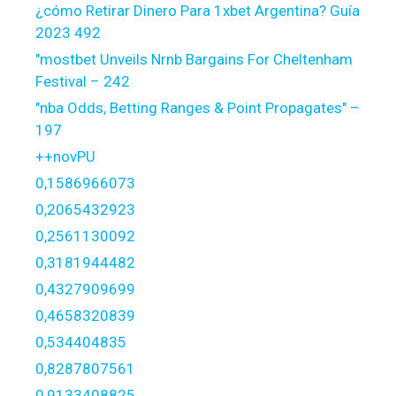
¿cómo Retirar Dinero Para 1xbet Argentina? Guía
2023 492
"mostbet Unveils Nrnb Bargains For Cheltenham
Festival – 242
"nba Odds, Betting Ranges & Point Propagates" –
197
++novPU
0,1586966073
0,2065432923
0,2561130092
0,3181944482
0,4327909699
0,4658320839
0,534404835
0,8287807561
0,9133408825