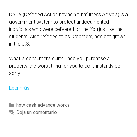
DACA (Deferred Action having Youthfulness Arrivals) is a
government system to protect undocumented
individuals who were delivered on the You just like the
students. Also referred to as Dreamers, he’s got grown
in the U.S.
What is consumer’s guilt? Once you purchase a
property, the worst thing for you to do is instantly be
sorry.
Leer más
R
e
d
C
how cash advance works
u
a
Deja un comentario
c
t
e
e
d
g