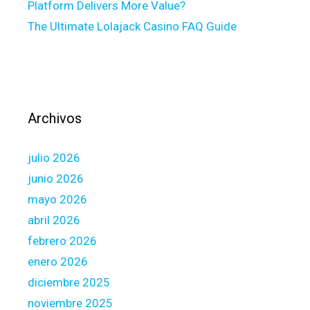
Platform Delivers More Value?
a
The Ultimate Lolajack Casino FAQ Guide
y
s
m
e
a
n
Archivos
Y
o
julio 2026
u
s
junio 2026
i
mayo 2026
m
abril 2026
p
febrero 2026
l
y
enero 2026
c
diciembre 2025
a
noviembre 2025
n