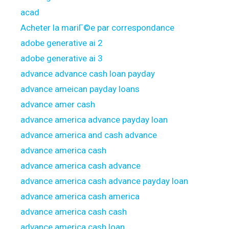
acad
Acheter la mariГ©e par correspondance
adobe generative ai 2
adobe generative ai 3
advance advance cash loan payday
advance ameican payday loans
advance amer cash
advance america advance payday loan
advance america and cash advance
advance america cash
advance america cash advance
advance america cash advance payday loan
advance america cash america
advance america cash cash
advance america cash loan