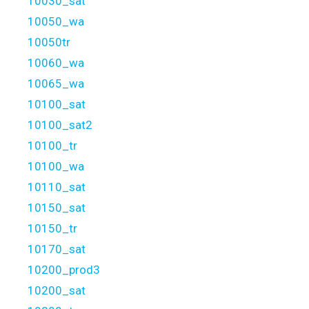
10030_sat
10050_wa
10050tr
10060_wa
10065_wa
10100_sat
10100_sat2
10100_tr
10100_wa
10110_sat
10150_sat
10150_tr
10170_sat
10200_prod3
10200_sat