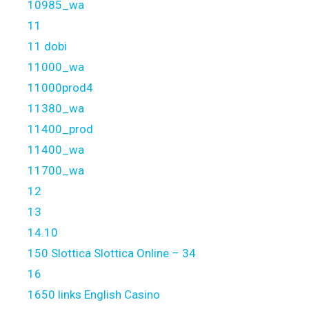
10985_wa
11
11 dobi
11000_wa
11000prod4
11380_wa
11400_prod
11400_wa
11700_wa
12
13
14.10
150 Slottica Slottica Online – 34
16
1650 links English Casino