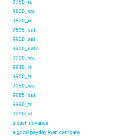
9750_ru
9800_wa
9820_ru
9835_sat
9900_sat
9900_sat2
9900_wa
9940_tr
9950_tr
9950_wa
9985_sat
9990_tr
9990sat
a cash advance
a good payday loan company