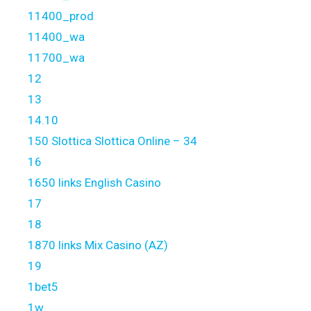
11400_prod
11400_wa
11700_wa
12
13
14.10
150 Slottica Slottica Online – 34
16
1650 links English Casino
17
18
1870 links Mix Casino (AZ)
19
1bet5
1w