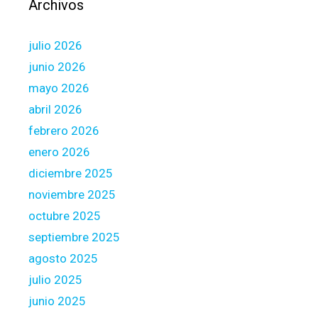
Archivos
julio 2026
junio 2026
mayo 2026
abril 2026
febrero 2026
enero 2026
diciembre 2025
noviembre 2025
octubre 2025
septiembre 2025
agosto 2025
julio 2025
junio 2025