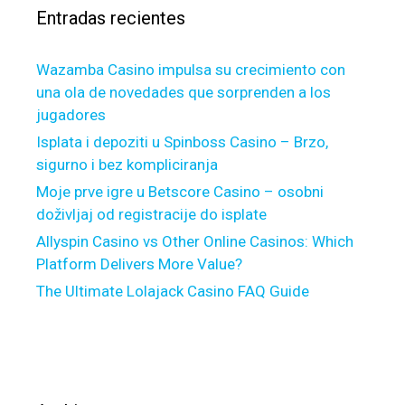
z
Entradas recientes
:
p
o
Wazamba Casino impulsa su crecimiento con
c
una ola de novedades que sorprenden a los
z
jugadores
n
i
Isplata i depoziti u Spinboss Casino – Brzo,
j
sigurno i bez kompliciranja
S
Moje prve igre u Betscore Casino – osobni
w
doživljaj od registracije do isplate
o
Allyspin Casino vs Other Online Casinos: Which
j
Platform Delivers More Value?
ą
The Ultimate Lolajack Casino FAQ Guide