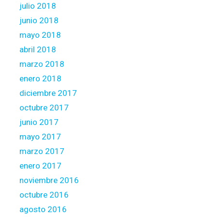
julio 2018
junio 2018
mayo 2018
abril 2018
marzo 2018
enero 2018
diciembre 2017
octubre 2017
junio 2017
mayo 2017
marzo 2017
enero 2017
noviembre 2016
octubre 2016
agosto 2016