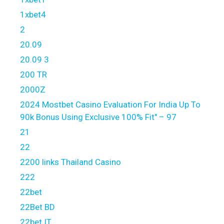
1xbet4
2
20.09
20.09 3
200 TR
2000Z
2024 Mostbet Casino Evaluation For India Up To
90k Bonus Using Exclusive 100% Fit" – 97
21
22
2200 links Thailand Casino
222
22bet
22Bet BD
22bet IT