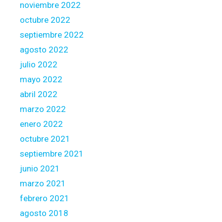
noviembre 2022
octubre 2022
septiembre 2022
agosto 2022
julio 2022
mayo 2022
abril 2022
marzo 2022
enero 2022
octubre 2021
septiembre 2021
junio 2021
marzo 2021
febrero 2021
agosto 2018