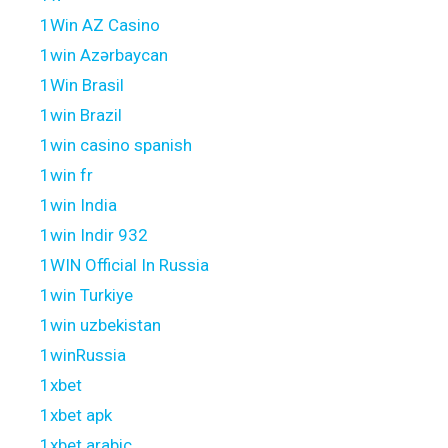
1Win AZ Casino
1win Azərbaycan
1Win Brasil
1win Brazil
1win casino spanish
1win fr
1win India
1win Indir 932
1WIN Official In Russia
1win Turkiye
1win uzbekistan
1winRussia
1xbet
1xbet apk
1xbet arabic