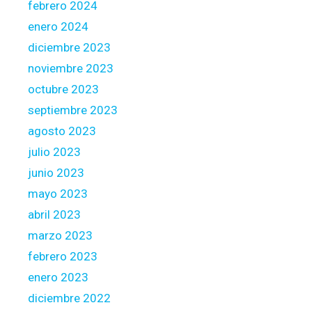
febrero 2024
enero 2024
diciembre 2023
noviembre 2023
octubre 2023
septiembre 2023
agosto 2023
julio 2023
junio 2023
mayo 2023
abril 2023
marzo 2023
febrero 2023
enero 2023
diciembre 2022