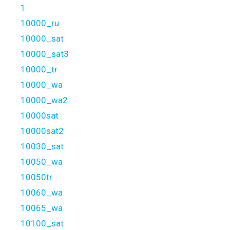
1
10000_ru
10000_sat
10000_sat3
10000_tr
10000_wa
10000_wa2
10000sat
10000sat2
10030_sat
10050_wa
10050tr
10060_wa
10065_wa
10100_sat