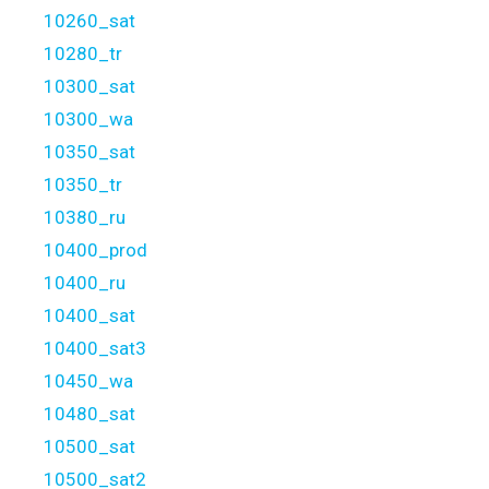
10260_sat
10280_tr
10300_sat
10300_wa
10350_sat
10350_tr
10380_ru
10400_prod
10400_ru
10400_sat
10400_sat3
10450_wa
10480_sat
10500_sat
10500_sat2