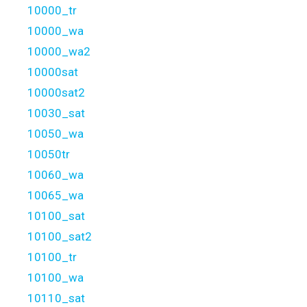
10000_tr
10000_wa
10000_wa2
10000sat
10000sat2
10030_sat
10050_wa
10050tr
10060_wa
10065_wa
10100_sat
10100_sat2
10100_tr
10100_wa
10110_sat