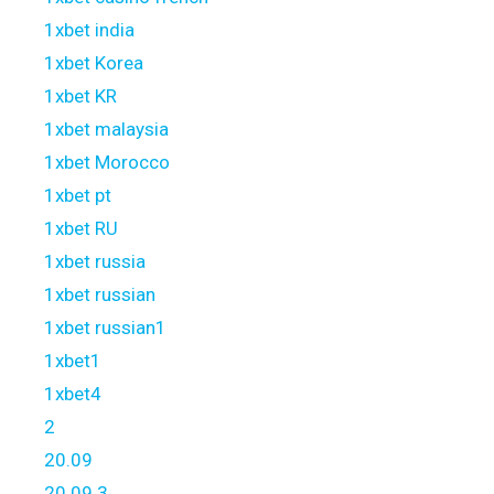
1xbet india
1xbet Korea
1xbet KR
1xbet malaysia
1xbet Morocco
1xbet pt
1xbet RU
1xbet russia
1xbet russian
1xbet russian1
1xbet1
1xbet4
2
20.09
20.09 3