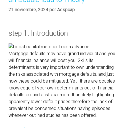
21 noviembre, 2024
por
Aespcap
step 1. Introduction
Mortgage defaults may have grand individual and you
will financial balance will cost you. Skills its
determinants is very important to own understanding
the risks associated with mortgage defaults, and just
how these could be mitigated. Yet , there are couples
knowledge of your own determinants out-of financial
defaults around australia, more than likely highlighting
apparently lower default prices therefore the lack of
prevalent be concerned situations having episodes
whenever outlined studies has been offered.