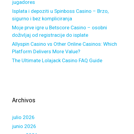
jugadores
2
0
Isplata i depoziti u Spinboss Casino – Brzo,
2
sigurno i bez kompliciranja
0
Moje prve igre u Betscore Casino – osobni
-
doživljaj od registracije do isplate
0
Allyspin Casino vs Other Online Casinos: Which
3
Platform Delivers More Value?
N
The Ultimate Lolajack Casino FAQ Guide
e
w
D
e
t
e
Archivos
r
m
julio 2026
i
n
junio 2026
a