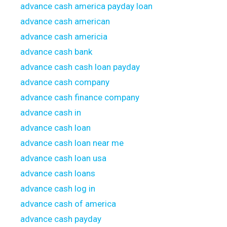
advance cash america payday loan
advance cash american
advance cash americia
advance cash bank
advance cash cash loan payday
advance cash company
advance cash finance company
advance cash in
advance cash loan
advance cash loan near me
advance cash loan usa
advance cash loans
advance cash log in
advance cash of america
advance cash payday