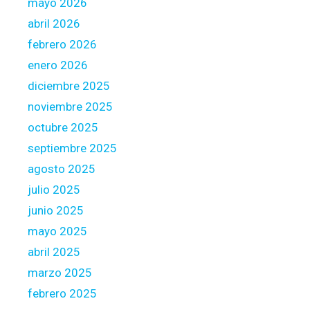
mayo 2026
n
abril 2026
t
febrero 2026
s
o
enero 2026
f
diciembre 2025
f
noviembre 2025
H
octubre 2025
o
m
septiembre 2025
e
agosto 2025
l
julio 2025
o
junio 2025
a
n
mayo 2025
D
abril 2025
e
marzo 2025
f
febrero 2025
a