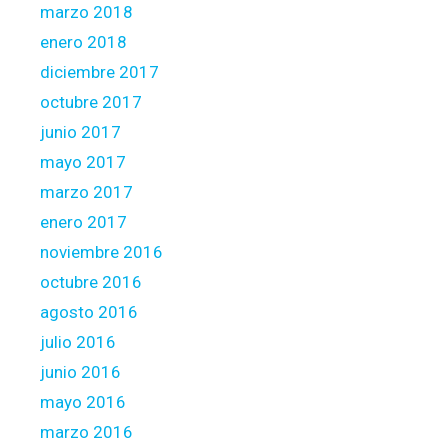
marzo 2018
enero 2018
diciembre 2017
octubre 2017
junio 2017
mayo 2017
marzo 2017
enero 2017
noviembre 2016
octubre 2016
agosto 2016
julio 2016
junio 2016
mayo 2016
marzo 2016