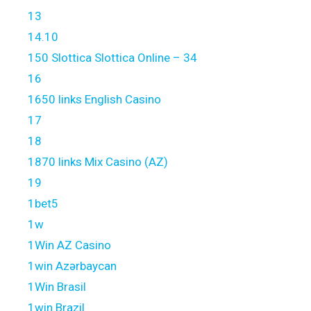
13
14.10
150 Slottica Slottica Online – 34
16
1650 links English Casino
17
18
1870 links Mix Casino (AZ)
19
1bet5
1w
1Win AZ Casino
1win Azərbaycan
1Win Brasil
1win Brazil