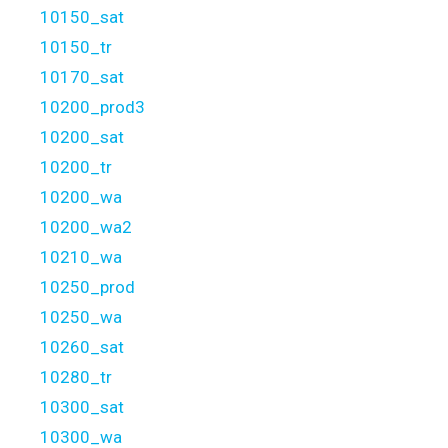
10150_sat
10150_tr
10170_sat
10200_prod3
10200_sat
10200_tr
10200_wa
10200_wa2
10210_wa
10250_prod
10250_wa
10260_sat
10280_tr
10300_sat
10300_wa