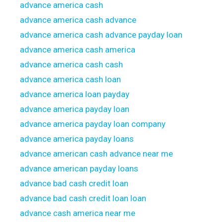
advance america cash
advance america cash advance
advance america cash advance payday loan
advance america cash america
advance america cash cash
advance america cash loan
advance america loan payday
advance america payday loan
advance america payday loan company
advance america payday loans
advance american cash advance near me
advance american payday loans
advance bad cash credit loan
advance bad cash credit loan loan
advance cash america near me