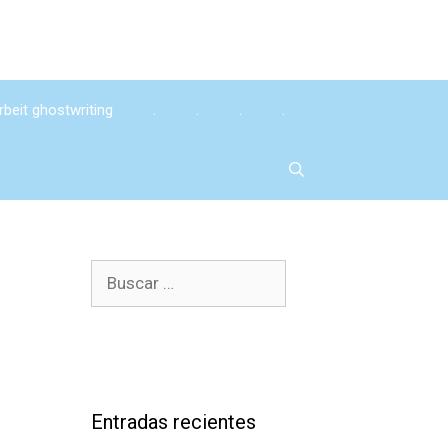
beit ghostwriting
.
.
.
.
Buscar
B
u
s
c
a
r
Entradas recientes
: