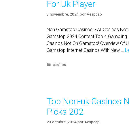
For Uk Player
3 noviembre, 2024
por
Aespcap
Non Gamstop Casinos > All Casinos Not 
Gamstop 2024 Content Top 4 Gambling I
Casinos Not On Gamstop! Overview Of U
Gamstop Internet Casinos With New …
L
C
casinos
a
t
e
g
o
Top Non-uk Casinos N
r
í
Picks 202
a
s
23 octubre, 2024
por
Aespcap