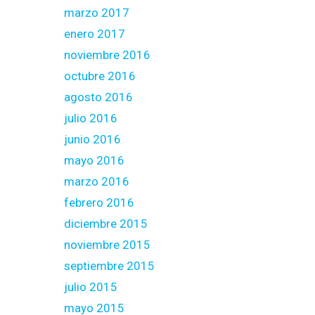
marzo 2017
enero 2017
noviembre 2016
octubre 2016
agosto 2016
julio 2016
junio 2016
mayo 2016
marzo 2016
febrero 2016
diciembre 2015
noviembre 2015
septiembre 2015
julio 2015
mayo 2015