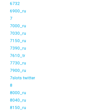
6732
6900_ru
7
7000_ru
7030_ru
7150_ru
7390_ru
7610_tr
7730_ru
7900_ru
7slots twitter
8
8000_ru
8040_ru
8150_ru