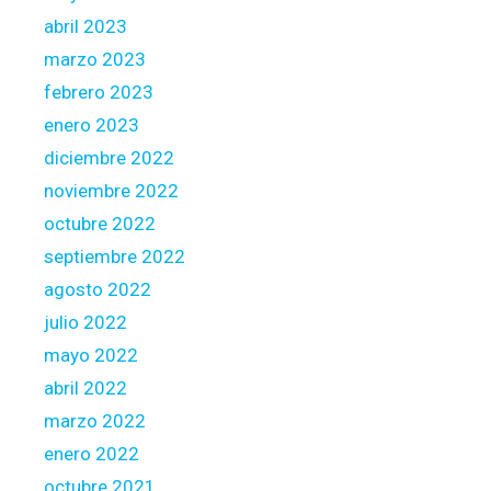
abril 2023
marzo 2023
febrero 2023
enero 2023
diciembre 2022
noviembre 2022
octubre 2022
septiembre 2022
agosto 2022
julio 2022
mayo 2022
abril 2022
marzo 2022
enero 2022
octubre 2021