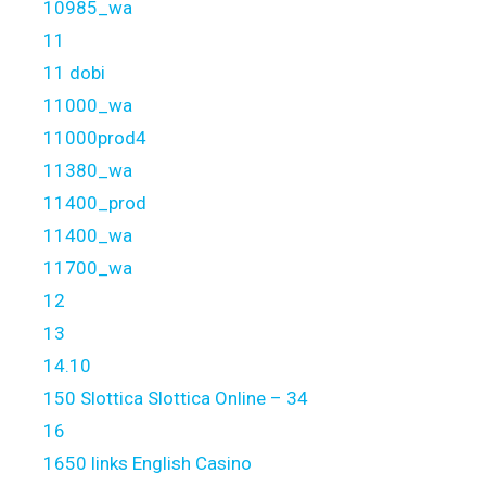
10985_wa
11
11 dobi
11000_wa
11000prod4
11380_wa
11400_prod
11400_wa
11700_wa
12
13
14.10
150 Slottica Slottica Online – 34
16
1650 links English Casino