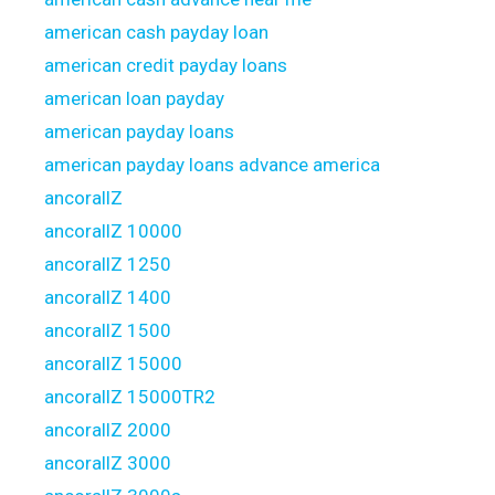
american cash payday loan
american credit payday loans
american loan payday
american payday loans
american payday loans advance america
ancorallZ
ancorallZ 10000
ancorallZ 1250
ancorallZ 1400
ancorallZ 1500
ancorallZ 15000
ancorallZ 15000TR2
ancorallZ 2000
ancorallZ 3000