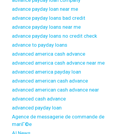
advance payday loan company
advance payday loan near me
advance payday loans bad credit
advance payday loans near me
advance payday loans no credit check
advance to payday loans
advanced america cash advance
advanced america cash advance near me
advanced america payday loan
advanced american cash advance
advanced american cash advance near
advanced cash advance
advanced payday loan
Agence de messagerie de commande de
mariГ©e
AI News