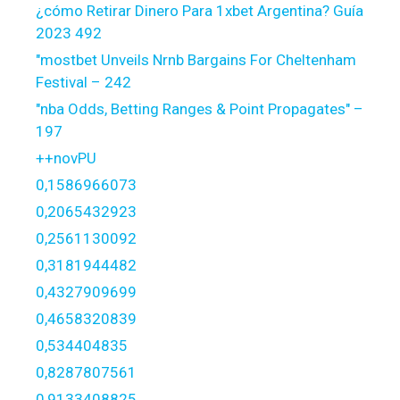
¿cómo Retirar Dinero Para 1xbet Argentina? Guía
2023 492
"mostbet Unveils Nrnb Bargains For Cheltenham
Festival – 242
"nba Odds, Betting Ranges & Point Propagates" –
197
++novPU
0,1586966073
0,2065432923
0,2561130092
0,3181944482
0,4327909699
0,4658320839
0,534404835
0,8287807561
0,9133408825