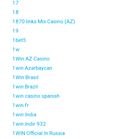
17
18
1870 links Mix Casino (AZ)
19
1bet5
1w
1Win AZ Casino
1win Azərbaycan
1Win Brasil
1win Brazil
1win casino spanish
1win fr
1win India
1win Indir 932
1WIN Official In Russia