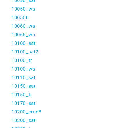
10030_sat
10050_wa
10050tr
10060_wa
10065_wa
10100_sat
10100_sat2
10100_tr
10100_wa
10110_sat
10150_sat
10150_tr
10170_sat
10200_prod3
10200_sat