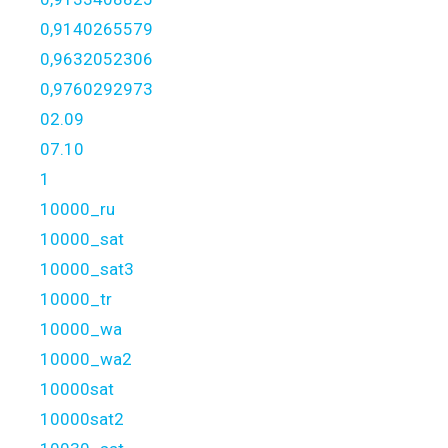
0,9140265579
0,9632052306
0,9760292973
02.09
07.10
1
10000_ru
10000_sat
10000_sat3
10000_tr
10000_wa
10000_wa2
10000sat
10000sat2