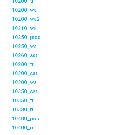
10200_tr
10200_wa
10200_wa2
10210_wa
10250_prod
10250_wa
10260_sat
10280_tr
10300_sat
10300_wa
10350_sat
10350_tr
10380_ru
10400_prod
10400_ru