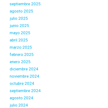
R
septiembre 2025
e
agosto 2025
w
julio 2025
a
junio 2025
r
d
mayo 2025
s
abril 2025
marzo 2025
febrero 2025
enero 2025
diciembre 2024
noviembre 2024
octubre 2024
septiembre 2024
agosto 2024
julio 2024