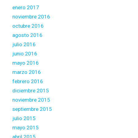
enero 2017
noviembre 2016
octubre 2016
agosto 2016
julio 2016
junio 2016
mayo 2016
marzo 2016
febrero 2016
diciembre 2015
noviembre 2015
septiembre 2015
julio 2015
mayo 2015
abril 2015