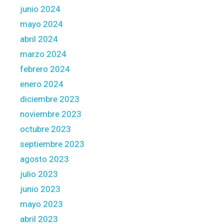
junio 2024
mayo 2024
abril 2024
marzo 2024
febrero 2024
enero 2024
diciembre 2023
noviembre 2023
octubre 2023
septiembre 2023
agosto 2023
julio 2023
junio 2023
mayo 2023
abril 2023