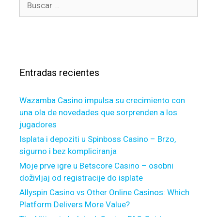
B
í
t
u
u
a
a
r
s
s
s
W
c
i
a
n
r
s
Entradas recientes
:
w
i
Wazamba Casino impulsa su crecimiento con
t
una ola de novedades que sorprenden a los
h
jugadores
F
r
Isplata i depoziti u Spinboss Casino – Brzo,
e
sigurno i bez kompliciranja
s
Moje prve igre u Betscore Casino – osobni
h
doživljaj od registracije do isplate
B
Allyspin Casino vs Other Online Casinos: Which
e
Platform Delivers More Value?
t