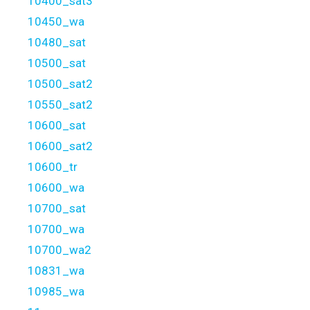
10400_sat3
10450_wa
10480_sat
10500_sat
10500_sat2
10550_sat2
10600_sat
10600_sat2
10600_tr
10600_wa
10700_sat
10700_wa
10700_wa2
10831_wa
10985_wa