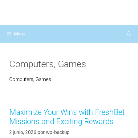
Saltar
al
contenido
Menú
Computers, Games
Computers, Games
Maximize Your Wins with FreshBet
Missions and Exciting Rewards
2 junio, 2026
por
wp-backup