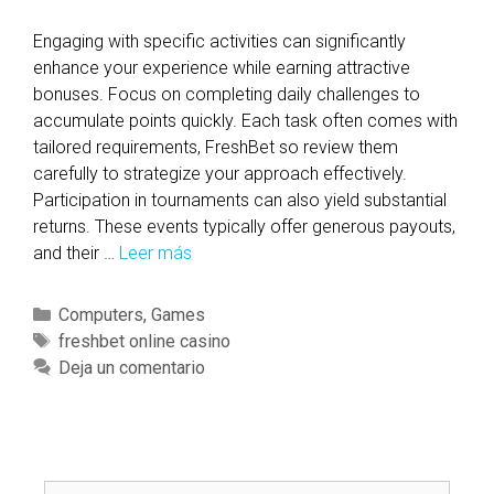
Engaging with specific activities can significantly
enhance your experience while earning attractive
bonuses. Focus on completing daily challenges to
accumulate points quickly. Each task often comes with
tailored requirements, FreshBet so review them
carefully to strategize your approach effectively.
Participation in tournaments can also yield substantial
returns. These events typically offer generous payouts,
and their …
Leer más
M
a
x
C
Computers, Games
i
a
E
freshbet online casino
m
t
t
Deja un comentario
i
e
i
z
g
q
e
o
u
Y
r
e
o