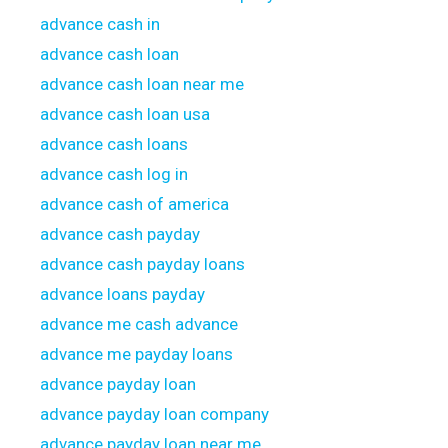
advance cash in
advance cash loan
advance cash loan near me
advance cash loan usa
advance cash loans
advance cash log in
advance cash of america
advance cash payday
advance cash payday loans
advance loans payday
advance me cash advance
advance me payday loans
advance payday loan
advance payday loan company
advance payday loan near me