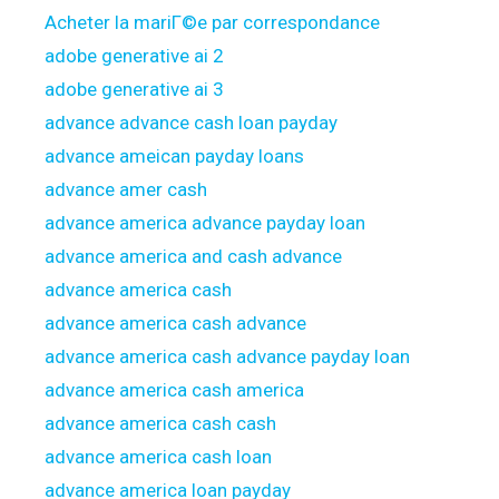
Acheter la mariГ©e par correspondance
adobe generative ai 2
adobe generative ai 3
advance advance cash loan payday
advance ameican payday loans
advance amer cash
advance america advance payday loan
advance america and cash advance
advance america cash
advance america cash advance
advance america cash advance payday loan
advance america cash america
advance america cash cash
advance america cash loan
advance america loan payday