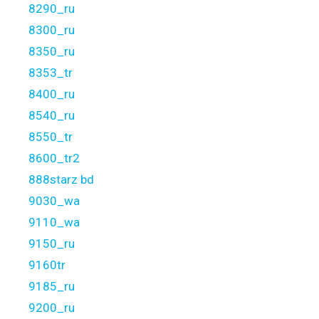
8290_ru
8300_ru
8350_ru
8353_tr
8400_ru
8540_ru
8550_tr
8600_tr2
888starz bd
9030_wa
9110_wa
9150_ru
9160tr
9185_ru
9200_ru