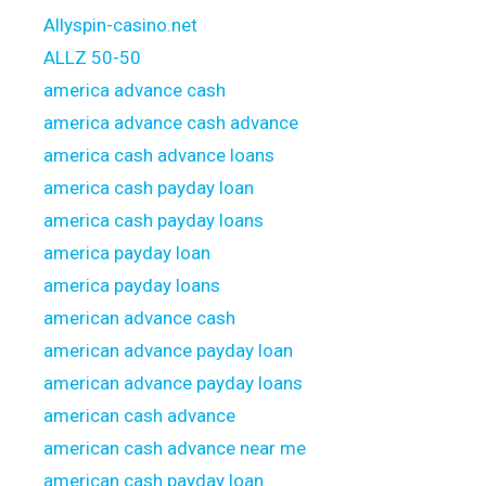
Allyspin-casino.net
ALLZ 50-50
america advance cash
america advance cash advance
america cash advance loans
america cash payday loan
america cash payday loans
america payday loan
america payday loans
american advance cash
american advance payday loan
american advance payday loans
american cash advance
american cash advance near me
american cash payday loan