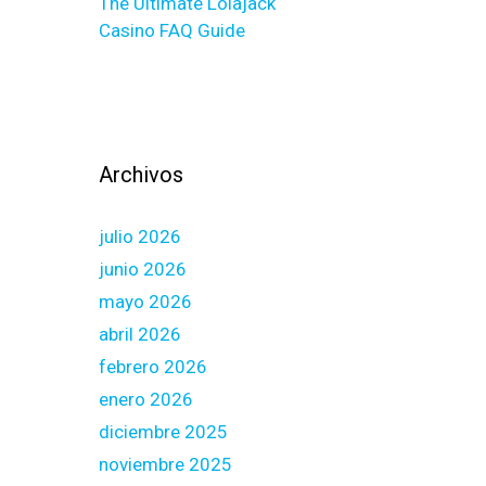
The Ultimate Lolajack
Casino FAQ Guide
Archivos
julio 2026
junio 2026
mayo 2026
abril 2026
febrero 2026
enero 2026
diciembre 2025
noviembre 2025