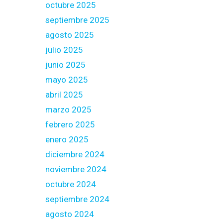
octubre 2025
septiembre 2025
agosto 2025
julio 2025
junio 2025
mayo 2025
abril 2025
marzo 2025
febrero 2025
enero 2025
diciembre 2024
noviembre 2024
octubre 2024
septiembre 2024
agosto 2024