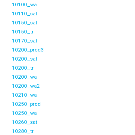
10100_wa
10110_sat
10150_sat
10150_tr
10170_sat
10200_prod3
10200_sat
10200_tr
10200_wa
10200_wa2
10210_wa
10250_prod
10250_wa
10260_sat
10280_tr