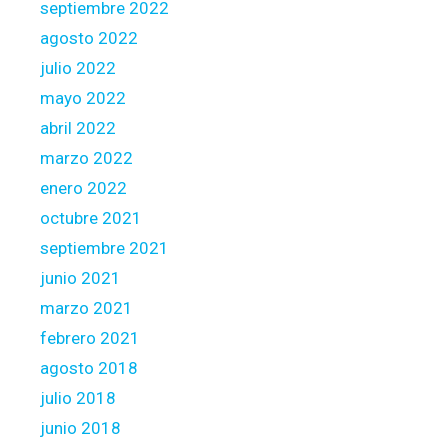
septiembre 2022
agosto 2022
julio 2022
mayo 2022
abril 2022
marzo 2022
enero 2022
octubre 2021
septiembre 2021
junio 2021
marzo 2021
febrero 2021
agosto 2018
julio 2018
junio 2018