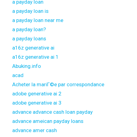
a payday loan
a payday loan is
a payday loan near me
a payday loan?
a payday loans
a16z generative ai
a16z generative ai 1
Abuking.info
acad
Acheter la mariГ©e par correspondance
adobe generative ai 2
adobe generative ai 3
advance advance cash loan payday
advance ameican payday loans
advance amer cash