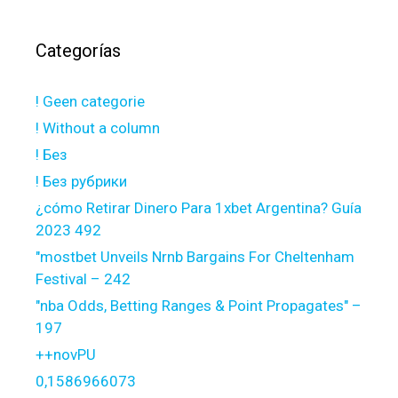
Categorías
! Geen categorie
! Without a column
! Без
! Без рубрики
¿cómo Retirar Dinero Para 1xbet Argentina? Guía
2023 492
"mostbet Unveils Nrnb Bargains For Cheltenham
Festival – 242
"nba Odds, Betting Ranges & Point Propagates" –
197
++novPU
0,1586966073