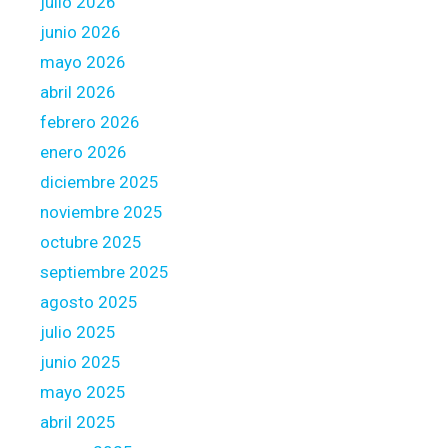
julio 2026
r
junio 2026
o
mayo 2026
i
d
abril 2026
1
febrero 2026
x
enero 2026
b
diciembre 2025
e
t
noviembre 2025
C
octubre 2025
o
septiembre 2025
agosto 2025
julio 2025
junio 2025
mayo 2025
abril 2025