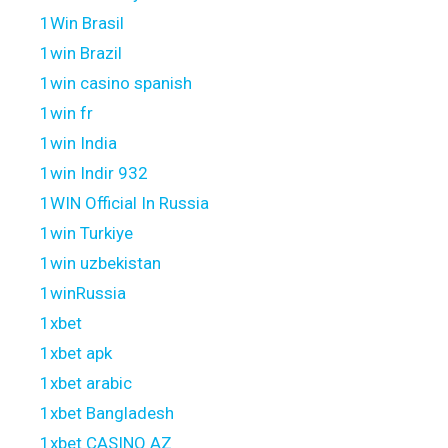
1Win Brasil
1win Brazil
1win casino spanish
1win fr
1win India
1win Indir 932
1WIN Official In Russia
1win Turkiye
1win uzbekistan
1winRussia
1xbet
1xbet apk
1xbet arabic
1xbet Bangladesh
1xbet CASINO AZ