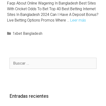
Faqs About Online Wagering In Bangladesh Best Sites
s
C
With Cricket Odds To Bet Top 40 Best Betting Internet
U
e
Sites In Bangladesh 2024 Can I Have A Deposit Bonus?
s
l
Live Betting Options Promos Where …
Leer más
«
a
l
G
2
u
a
C
1xbet Bangladesh
0
l
m
a
2
a
b
t
5
r
l
e
U
D
i
g
p
o
n
B
o
d
w
g
u
r
a
n
S
s
í
t
l
i
c
a
e
o
t
a
s
d
a
e
r
d
s
Entradas recientes
:
1
B
x
a