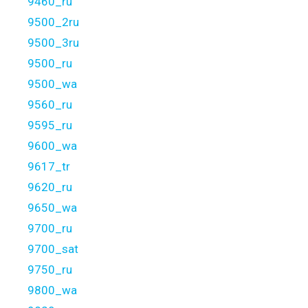
9460_ru
9500_2ru
9500_3ru
9500_ru
9500_wa
9560_ru
9595_ru
9600_wa
9617_tr
9620_ru
9650_wa
9700_ru
9700_sat
9750_ru
9800_wa