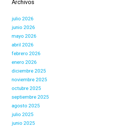
Archivos
l
E
u
S
x
julio 2026
e
e
n
junio 2026
O
z
mayo 2026
n
a
l
abril 2026
R
i
febrero 2026
e
n
g
enero 2026
e
i
diciembre 2025
s
noviembre 2025
t
octubre 2025
r
a
septiembre 2025
z
agosto 2025
i
julio 2025
o
junio 2025
n