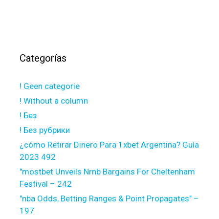
Categorías
! Geen categorie
! Without a column
! Без
! Без рубрики
¿cómo Retirar Dinero Para 1xbet Argentina? Guía
2023 492
"mostbet Unveils Nrnb Bargains For Cheltenham
Festival – 242
"nba Odds, Betting Ranges & Point Propagates" –
197