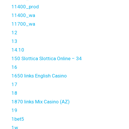
11400_prod
11400_wa
11700_wa
12
13
14.10
150 Slottica Slottica Online – 34
16
1650 links English Casino
17
18
1870 links Mix Casino (AZ)
19
1bet5
1w