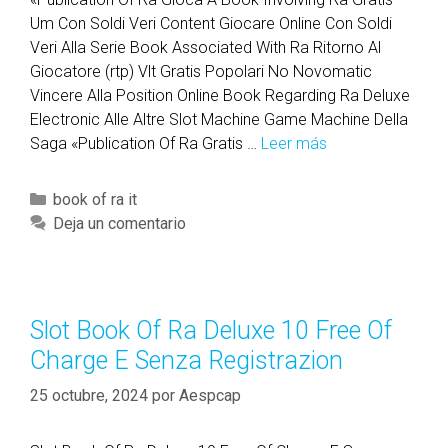
i
g
z
Um Con Soldi Veri Content Giocare Online Con Soldi
s
R
a
Veri Alla Serie Book Associated With Ra Ritorno Al
B
a
S
Giocatore (rtp) Vlt Gratis Popolari No Novomatic
o
D
c
Vincere Alla Position Online Book Regarding Ra Deluxe
o
e
a
Electronic Alle Altre Slot Machine Game Machine Della
k
l
r
Saga «Publication Of Ra Gratis …
Leer más
B
O
u
i
o
f
x
c
o
R
e
C
book of ra it
a
k
a
F
a
Deja un comentario
r
O
O
r
t
e
f
n
e
e
R
l
e
g
a
i
O
o
Slot Book Of Ra Deluxe 10 Free Of
D
n
f
r
Charge E Senza Registrazion
e
e
C
í
l
S
h
a
25 octubre, 2024
por
Aespcap
u
e
a
s
x
n
r