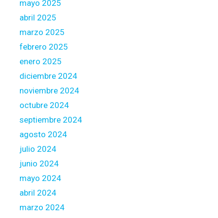
mayo 2025
abril 2025
marzo 2025
febrero 2025
enero 2025
diciembre 2024
noviembre 2024
octubre 2024
septiembre 2024
agosto 2024
julio 2024
junio 2024
mayo 2024
abril 2024
marzo 2024