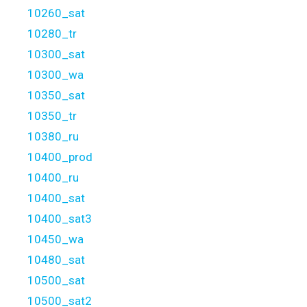
10260_sat
10280_tr
10300_sat
10300_wa
10350_sat
10350_tr
10380_ru
10400_prod
10400_ru
10400_sat
10400_sat3
10450_wa
10480_sat
10500_sat
10500_sat2