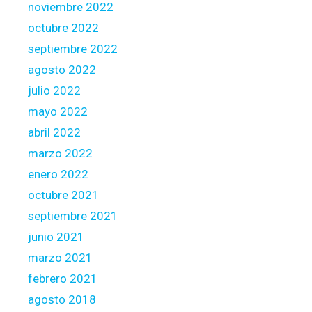
noviembre 2022
octubre 2022
septiembre 2022
agosto 2022
julio 2022
mayo 2022
abril 2022
marzo 2022
enero 2022
octubre 2021
septiembre 2021
junio 2021
marzo 2021
febrero 2021
agosto 2018