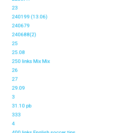
23
240199 (13.06)
240679
240688(2)
25
25.08
250 links Mix Mix
26
27
29.09
3
31.10 pb
333
4
400 links English soccer tips