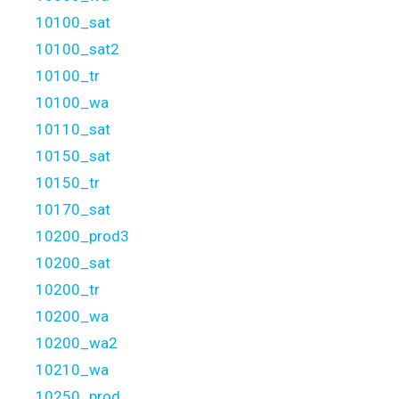
10100_sat
10100_sat2
10100_tr
10100_wa
10110_sat
10150_sat
10150_tr
10170_sat
10200_prod3
10200_sat
10200_tr
10200_wa
10200_wa2
10210_wa
10250_prod