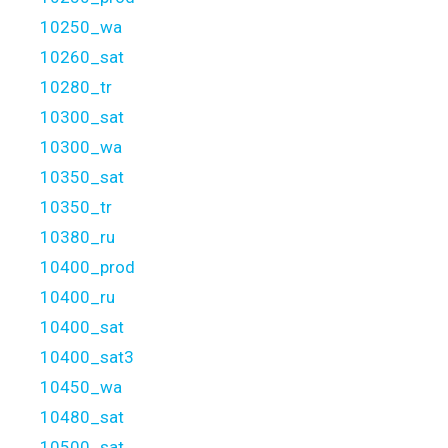
10250_wa
10260_sat
10280_tr
10300_sat
10300_wa
10350_sat
10350_tr
10380_ru
10400_prod
10400_ru
10400_sat
10400_sat3
10450_wa
10480_sat
10500_sat