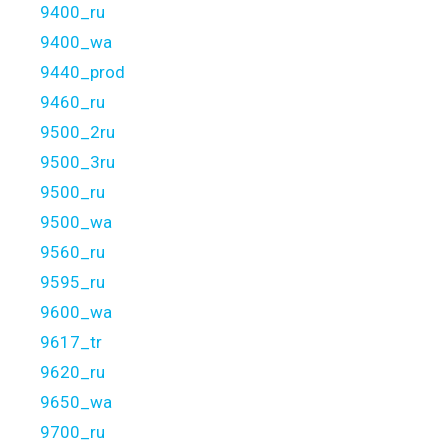
9400_ru
9400_wa
9440_prod
9460_ru
9500_2ru
9500_3ru
9500_ru
9500_wa
9560_ru
9595_ru
9600_wa
9617_tr
9620_ru
9650_wa
9700_ru