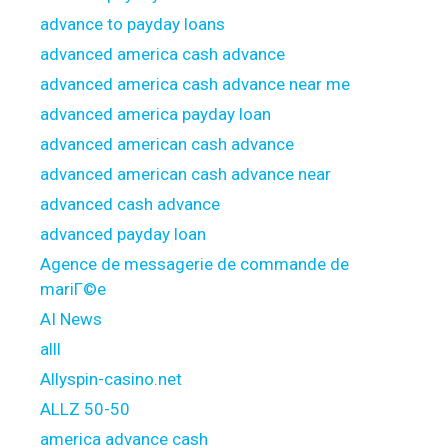
advance to payday loans
advanced america cash advance
advanced america cash advance near me
advanced america payday loan
advanced american cash advance
advanced american cash advance near
advanced cash advance
advanced payday loan
Agence de messagerie de commande de
mariГ©e
AI News
alll
Allyspin-casino.net
ALLZ 50-50
america advance cash