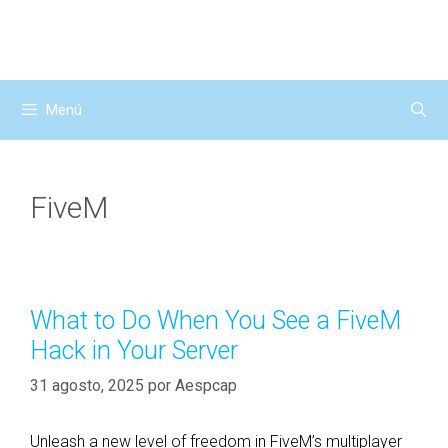
Saltar
al
contenido
Menú
FiveM
What to Do When You See a FiveM
Hack in Your Server
31 agosto, 2025
por
Aespcap
Unleash a new level of freedom in FiveM’s multiplayer