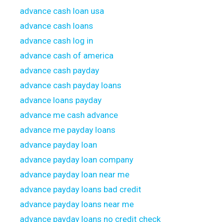
advance cash loan usa
advance cash loans
advance cash log in
advance cash of america
advance cash payday
advance cash payday loans
advance loans payday
advance me cash advance
advance me payday loans
advance payday loan
advance payday loan company
advance payday loan near me
advance payday loans bad credit
advance payday loans near me
advance payday loans no credit check