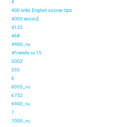
4
400 links English soccer tips
4000 ancorZ
4122
468
4900_ru
4friends.ru 15
500Z
555
6
6055_ru
6732
6900_ru
7
7000_ru