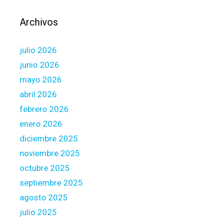
o
u
Archivos
r
S
julio 2026
e
r
junio 2026
v
mayo 2026
e
abril 2026
r
febrero 2026
enero 2026
diciembre 2025
noviembre 2025
octubre 2025
septiembre 2025
agosto 2025
julio 2025