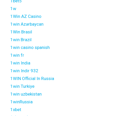
1bet5
1w
1Win AZ Casino
1win Azərbaycan
1Win Brasil
1win Brazil
1win casino spanish
1win fr
1win India
1win Indir 932
1WIN Official In Russia
1win Turkiye
1win uzbekistan
1winRussia
1xbet