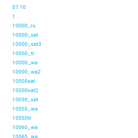
07.10
1
10000_ru
10000_sat
10000_sat3
10000_tr
10000_wa
10000_wa2
10000sat
10000sat2
10030_sat
10050_wa
10050tr
10060_wa
10065_wa