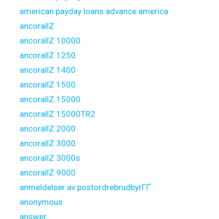
american payday loans advance america
ancorallZ
ancorallZ 10000
ancorallZ 1250
ancorallZ 1400
ancorallZ 1500
ancorallZ 15000
ancorallZ 15000TR2
ancorallZ 2000
ancorallZ 3000
ancorallZ 3000s
ancorallZ 9000
anmeldelser av postordrebrudbyrГҐ
anonymous
answer