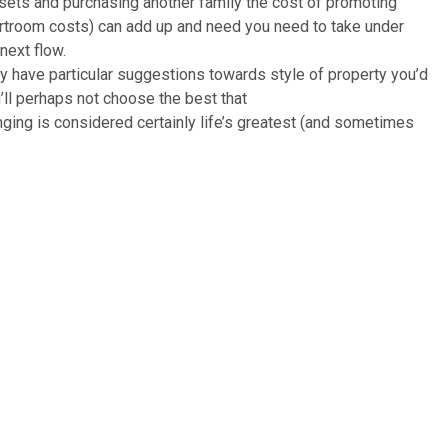
sets and purchasing another family the cost of promoting
ourtroom costs) can add up and need you need to take under
next flow.
y have particular suggestions towards style of property you’d
ll perhaps not choose the best that
ging is considered certainly life’s greatest (and sometimes