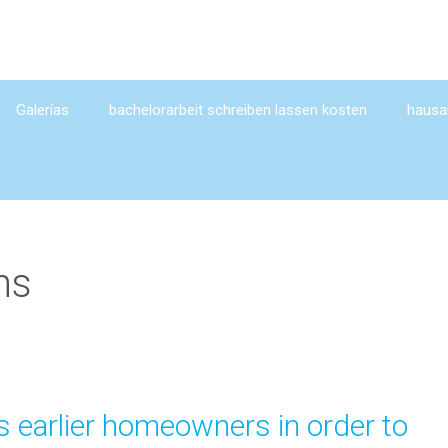
Galerías
bachelorarbeit schreiben lassen kosten
hausar
ns
s earlier homeowners in order to