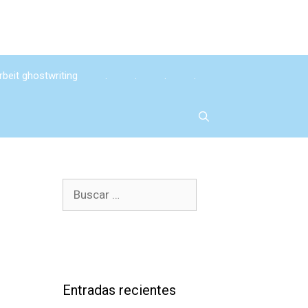
beit ghostwriting
.
.
.
.
Buscar
B
u
s
c
a
r
Entradas recientes
: