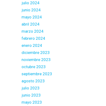
julio 2024
junio 2024
mayo 2024
abril 2024
marzo 2024
febrero 2024
enero 2024
diciembre 2023
noviembre 2023
octubre 2023
septiembre 2023
agosto 2023
julio 2023
junio 2023
mayo 2023