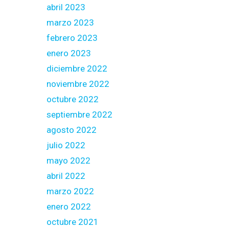
abril 2023
marzo 2023
febrero 2023
enero 2023
diciembre 2022
noviembre 2022
octubre 2022
septiembre 2022
agosto 2022
julio 2022
mayo 2022
abril 2022
marzo 2022
enero 2022
octubre 2021