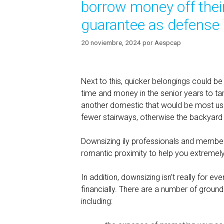
borrow money off thei
guarantee as defense
20 noviembre, 2024
por
Aespcap
Next to this, quicker belongings could be
time and money in the senior years to tar
another domestic that would be most use
fewer stairways, otherwise the backyard t
Downsizing ily professionals and members
romantic proximity to help you extremel
In addition, downsizing isn’t really for ev
financially. There are a number of groun
including: