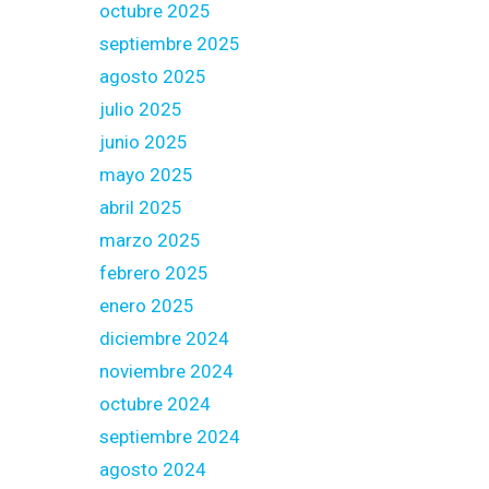
octubre 2025
septiembre 2025
agosto 2025
julio 2025
junio 2025
mayo 2025
abril 2025
marzo 2025
febrero 2025
enero 2025
diciembre 2024
noviembre 2024
octubre 2024
septiembre 2024
agosto 2024