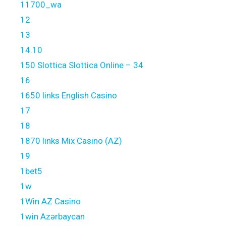
11700_wa
12
13
14.10
150 Slottica Slottica Online – 34
16
1650 links English Casino
17
18
1870 links Mix Casino (AZ)
19
1bet5
1w
1Win AZ Casino
1win Azərbaycan