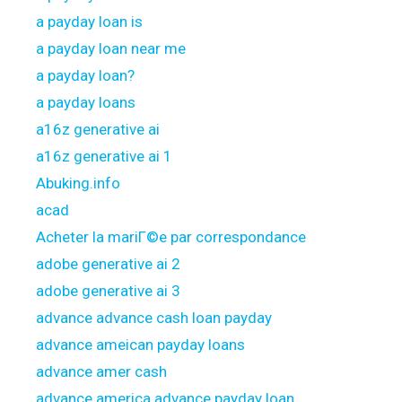
a payday loan is
a payday loan near me
a payday loan?
a payday loans
a16z generative ai
a16z generative ai 1
Abuking.info
acad
Acheter la mariГ©e par correspondance
adobe generative ai 2
adobe generative ai 3
advance advance cash loan payday
advance ameican payday loans
advance amer cash
advance america advance payday loan