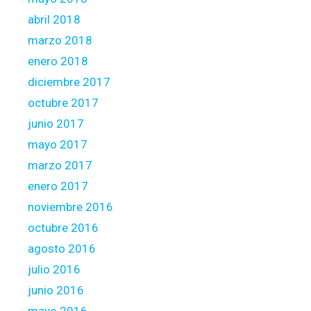
abril 2018
marzo 2018
enero 2018
diciembre 2017
octubre 2017
junio 2017
mayo 2017
marzo 2017
enero 2017
noviembre 2016
octubre 2016
agosto 2016
julio 2016
junio 2016