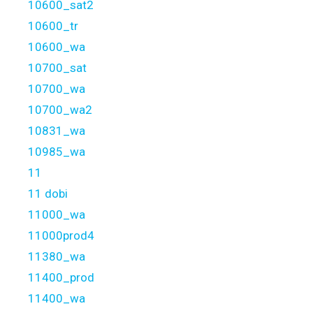
10600_sat2
10600_tr
10600_wa
10700_sat
10700_wa
10700_wa2
10831_wa
10985_wa
11
11 dobi
11000_wa
11000prod4
11380_wa
11400_prod
11400_wa