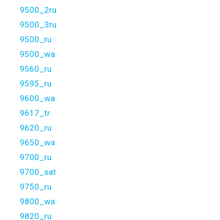
9500_2ru
9500_3ru
9500_ru
9500_wa
9560_ru
9595_ru
9600_wa
9617_tr
9620_ru
9650_wa
9700_ru
9700_sat
9750_ru
9800_wa
9820_ru