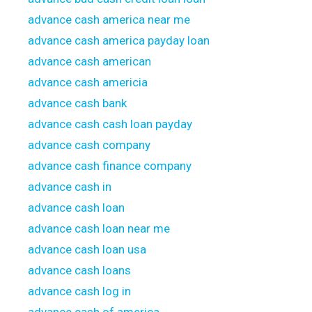
advance cash america near me
advance cash america payday loan
advance cash american
advance cash americia
advance cash bank
advance cash cash loan payday
advance cash company
advance cash finance company
advance cash in
advance cash loan
advance cash loan near me
advance cash loan usa
advance cash loans
advance cash log in