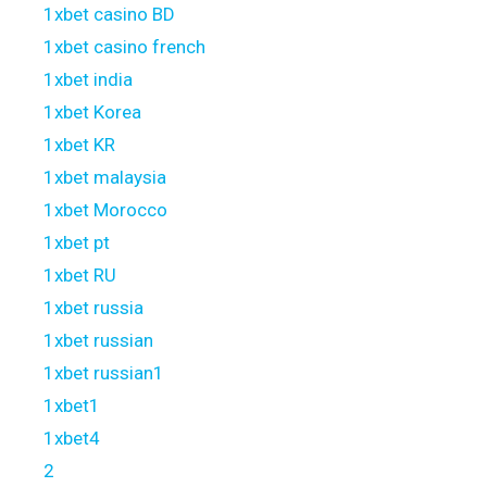
1xbet casino BD
1xbet casino french
1xbet india
1xbet Korea
1xbet KR
1xbet malaysia
1xbet Morocco
1xbet pt
1xbet RU
1xbet russia
1xbet russian
1xbet russian1
1xbet1
1xbet4
2