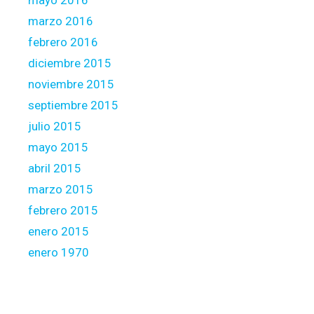
mayo 2016
marzo 2016
febrero 2016
diciembre 2015
noviembre 2015
septiembre 2015
julio 2015
mayo 2015
abril 2015
marzo 2015
febrero 2015
enero 2015
enero 1970