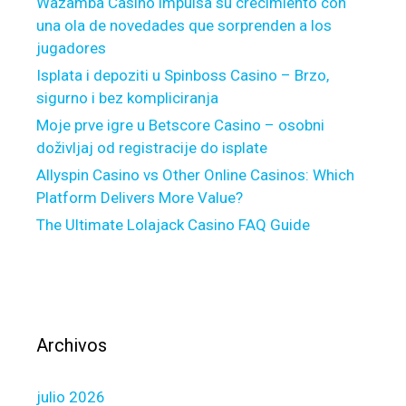
Wazamba Casino impulsa su crecimiento con
y
una ola de novedades que sorprenden a los
o
jugadores
t
h
Isplata i depoziti u Spinboss Casino – Brzo,
e
sigurno i bez kompliciranja
r
Moje prve igre u Betscore Casino – osobni
c
doživljaj od registracije do isplate
o
Allyspin Casino vs Other Online Casinos: Which
m
Platform Delivers More Value?
p
The Ultimate Lolajack Casino FAQ Guide
o
n
e
n
t
s
Archivos
o
f
julio 2026
t