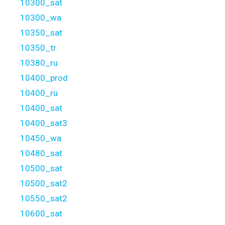
10300_sat
10300_wa
10350_sat
10350_tr
10380_ru
10400_prod
10400_ru
10400_sat
10400_sat3
10450_wa
10480_sat
10500_sat
10500_sat2
10550_sat2
10600_sat