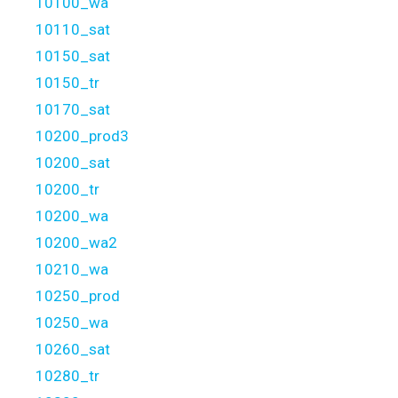
10100_wa
10110_sat
10150_sat
10150_tr
10170_sat
10200_prod3
10200_sat
10200_tr
10200_wa
10200_wa2
10210_wa
10250_prod
10250_wa
10260_sat
10280_tr