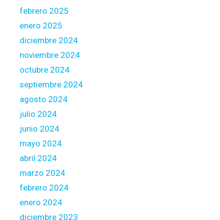
d
febrero 2025
i
t
enero 2025
r
diciembre 2024
a
noviembre 2024
t
octubre 2024
i
n
septiembre 2024
g
agosto 2024
,
julio 2024
a
junio 2024
n
d
mayo 2024
c
abril 2024
r
marzo 2024
e
febrero 2024
d
i
enero 2024
t
diciembre 2023