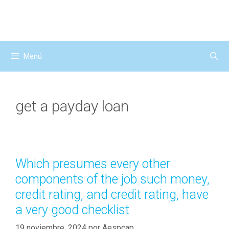
Saltar
al
contenido
Menú
get a payday loan
Which presumes every other
components of the job such money,
credit rating, and credit rating, have
a very good checklist
19 noviembre, 2024
por
Aespcap