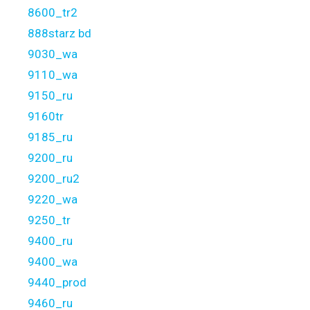
8600_tr2
888starz bd
9030_wa
9110_wa
9150_ru
9160tr
9185_ru
9200_ru
9200_ru2
9220_wa
9250_tr
9400_ru
9400_wa
9440_prod
9460_ru