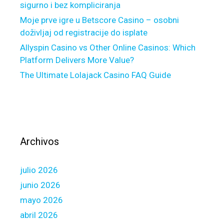
c
sigurno i bez kompliciranja
l
Moje prve igre u Betscore Casino – osobni
a
doživljaj od registracije do isplate
r
Allyspin Casino vs Other Online Casinos: Which
a
Platform Delivers More Value?
t
The Ultimate Lolajack Casino FAQ Guide
i
o
n
W
r
e
Archivos
c
k
julio 2026
T
h
junio 2026
e
mayo 2026
i
abril 2026
r