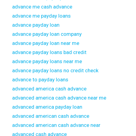
advance me cash advance
advance me payday loans
advance payday loan
advance payday loan company
advance payday loan near me
advance payday loans bad credit
advance payday loans near me
advance payday loans no credit check
advance to payday loans
advanced america cash advance
advanced america cash advance near me
advanced america payday loan
advanced american cash advance
advanced american cash advance near
advanced cash advance