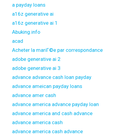
a payday loans
a16z generative ai
a16z generative ai 1
Abuking.info
acad
Acheter la mariГ©e par correspondance
adobe generative ai 2
adobe generative ai 3
advance advance cash loan payday
advance ameican payday loans
advance amer cash
advance america advance payday loan
advance america and cash advance
advance america cash
advance america cash advance