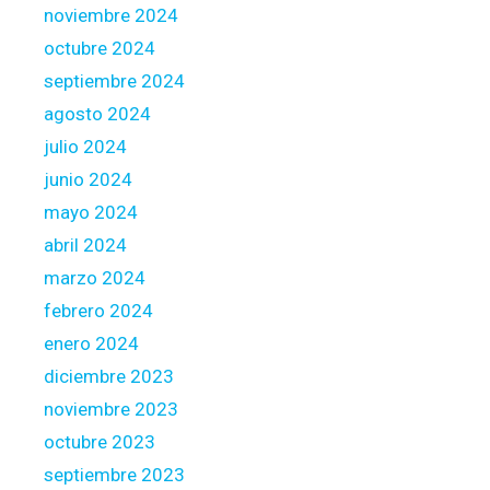
noviembre 2024
octubre 2024
septiembre 2024
agosto 2024
julio 2024
junio 2024
mayo 2024
abril 2024
marzo 2024
febrero 2024
enero 2024
diciembre 2023
noviembre 2023
octubre 2023
septiembre 2023