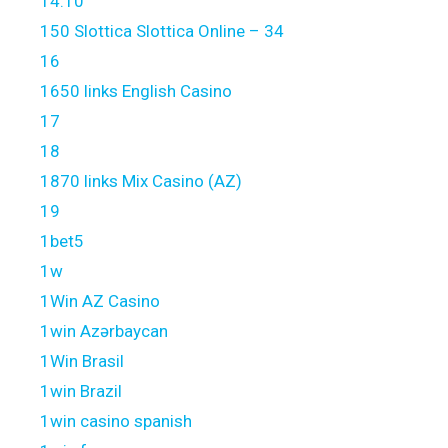
14.10
150 Slottica Slottica Online – 34
16
1650 links English Casino
17
18
1870 links Mix Casino (AZ)
19
1bet5
1w
1Win AZ Casino
1win Azərbaycan
1Win Brasil
1win Brazil
1win casino spanish