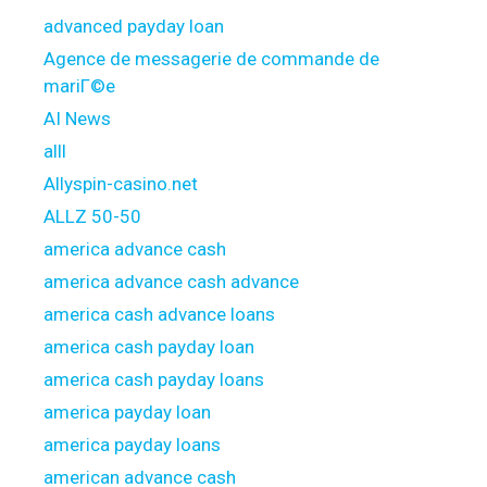
advanced payday loan
Agence de messagerie de commande de
mariГ©e
AI News
alll
Allyspin-casino.net
ALLZ 50-50
america advance cash
america advance cash advance
america cash advance loans
america cash payday loan
america cash payday loans
america payday loan
america payday loans
american advance cash