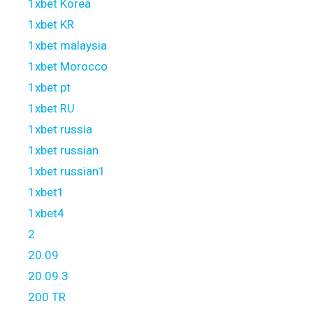
1xbet Korea
1xbet KR
1xbet malaysia
1xbet Morocco
1xbet pt
1xbet RU
1xbet russia
1xbet russian
1xbet russian1
1xbet1
1xbet4
2
20.09
20.09 3
200 TR