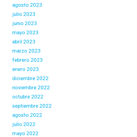
agosto 2023
julio 2023
junio 2023
mayo 2023
abril 2023
marzo 2023
febrero 2023
enero 2023
diciembre 2022
noviembre 2022
octubre 2022
septiembre 2022
agosto 2022
julio 2022
mayo 2022