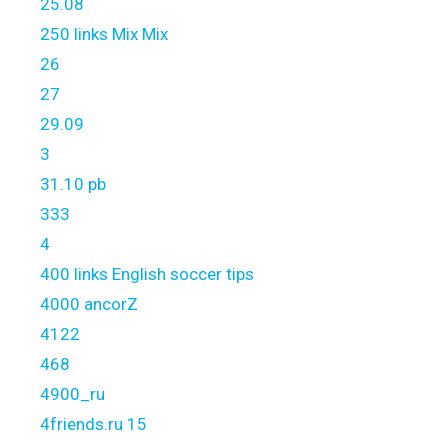
25.08
250 links Mix Mix
26
27
29.09
3
31.10 pb
333
4
400 links English soccer tips
4000 ancorZ
4122
468
4900_ru
4friends.ru 15