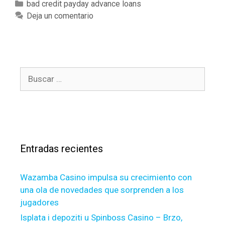
C
bad credit payday advance loans
’
a
Deja un comentario
t
t
l
e
e
g
t
o
a
B
r
p
u
í
o
s
a
o
c
s
r
a
c
r
r
Entradas recientes
:
e
d
Wazamba Casino impulsa su crecimiento con
i
una ola de novedades que sorprenden a los
t
jugadores
D
e
Isplata i depoziti u Spinboss Casino – Brzo,