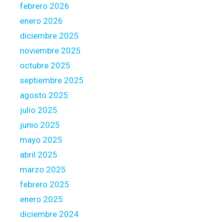
febrero 2026
H
o
enero 2026
m
diciembre 2025
e
noviembre 2025
o
octubre 2025
w
n
septiembre 2025
e
agosto 2025
r
julio 2025
s
junio 2025
h
i
mayo 2025
p
abril 2025
P
marzo 2025
l
febrero 2025
a
n
enero 2025
s
diciembre 2024