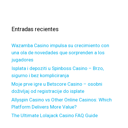
s
a
d
c
s
s
a
R
r
a
Entradas recientes
:
t
e
Wazamba Casino impulsa su crecimiento con
s
una ola de novedades que sorprenden a los
t
jugadores
o
M
Isplata i depoziti u Spinboss Casino – Brzo,
o
sigurno i bez kompliciranja
t
Moje prve igre u Betscore Casino – osobni
i
doživljaj od registracije do isplate
v
Allyspin Casino vs Other Online Casinos: Which
a
Platform Delivers More Value?
t
The Ultimate Lolajack Casino FAQ Guide
e
L