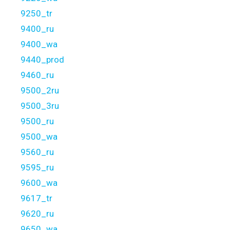
9250_tr
9400_ru
9400_wa
9440_prod
9460_ru
9500_2ru
9500_3ru
9500_ru
9500_wa
9560_ru
9595_ru
9600_wa
9617_tr
9620_ru
9650_wa