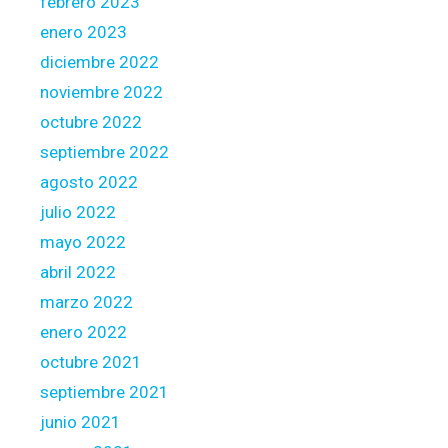
febrero 2023
enero 2023
diciembre 2022
noviembre 2022
octubre 2022
septiembre 2022
agosto 2022
julio 2022
mayo 2022
abril 2022
marzo 2022
enero 2022
octubre 2021
septiembre 2021
junio 2021