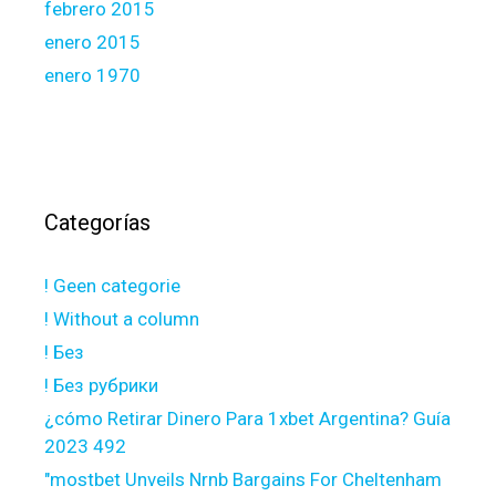
febrero 2015
enero 2015
enero 1970
Categorías
! Geen categorie
! Without a column
! Без
! Без рубрики
¿cómo Retirar Dinero Para 1xbet Argentina? Guía
2023 492
"mostbet Unveils Nrnb Bargains For Cheltenham