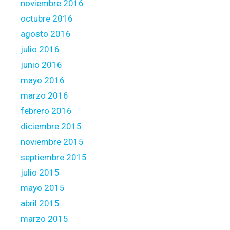
noviembre 2016
octubre 2016
agosto 2016
julio 2016
junio 2016
mayo 2016
marzo 2016
febrero 2016
diciembre 2015
noviembre 2015
septiembre 2015
julio 2015
mayo 2015
abril 2015
marzo 2015