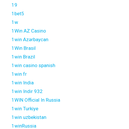
19
1bet5
1w
1Win AZ Casino
1win Azərbaycan
1Win Brasil
1win Brazil
1win casino spanish
1win fr
1win India
1win Indir 932
1WIN Official In Russia
1win Turkiye
1win uzbekistan
1winRussia