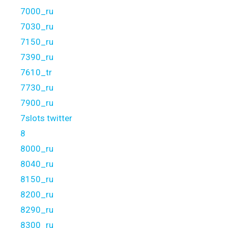
7000_ru
7030_ru
7150_ru
7390_ru
7610_tr
7730_ru
7900_ru
7slots twitter
8
8000_ru
8040_ru
8150_ru
8200_ru
8290_ru
8300_ru