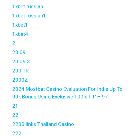
1xbet russian
1xbet russian1
1xbet1
1xbet4
2
20.09
20.09 3
200 TR
2000Z
2024 Mostbet Casino Evaluation For India Up To
90k Bonus Using Exclusive 100% Fit" – 97
21
22
2200 links Thailand Casino
222