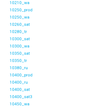
10210_wa
10250_prod
10250_wa
10260_sat
10280_tr
10300_sat
10300_wa
10350_sat
10350_tr
10380_ru
10400_prod
10400_ru
10400_sat
10400_sat3
10450_wa