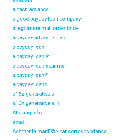
9990sat
a cash advance
a good payday loan company
a legitimate mail order bride
a payday advance loan
a payday loan
a payday loan is
a payday loan near me
a payday loan?
a payday loans
a16z generative ai
a16z generative ai 1
Abuking.info
acad
Acheter la mariГ©e par correspondance