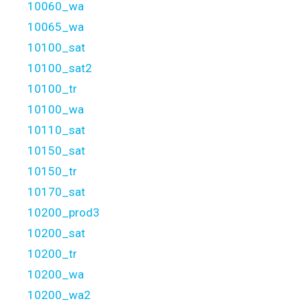
10060_wa
10065_wa
10100_sat
10100_sat2
10100_tr
10100_wa
10110_sat
10150_sat
10150_tr
10170_sat
10200_prod3
10200_sat
10200_tr
10200_wa
10200_wa2