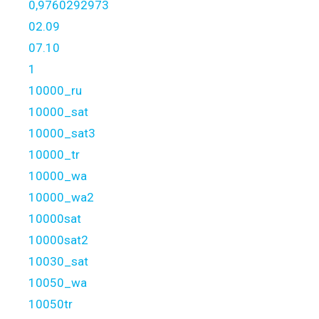
0,9760292973
02.09
07.10
1
10000_ru
10000_sat
10000_sat3
10000_tr
10000_wa
10000_wa2
10000sat
10000sat2
10030_sat
10050_wa
10050tr