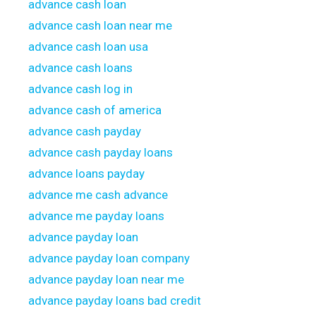
advance cash loan
advance cash loan near me
advance cash loan usa
advance cash loans
advance cash log in
advance cash of america
advance cash payday
advance cash payday loans
advance loans payday
advance me cash advance
advance me payday loans
advance payday loan
advance payday loan company
advance payday loan near me
advance payday loans bad credit