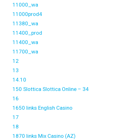
11000_wa
11000prod4
11380_wa
11400_prod
11400_wa
11700_wa
12
13
14.10
150 Slottica Slottica Online – 34
16
1650 links English Casino
17
18
1870 links Mix Casino (AZ)