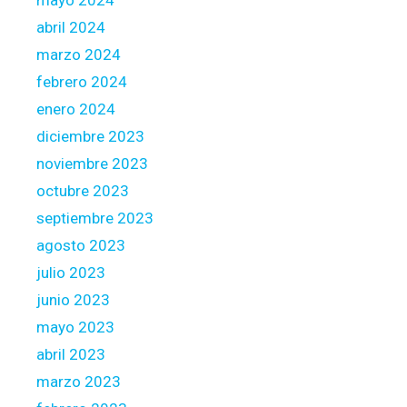
mayo 2024
abril 2024
marzo 2024
febrero 2024
enero 2024
diciembre 2023
noviembre 2023
octubre 2023
septiembre 2023
agosto 2023
julio 2023
junio 2023
mayo 2023
abril 2023
marzo 2023