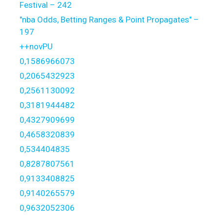
Festival – 242
"nba Odds, Betting Ranges & Point Propagates" –
197
++novPU
0,1586966073
0,2065432923
0,2561130092
0,3181944482
0,4327909699
0,4658320839
0,534404835
0,8287807561
0,9133408825
0,9140265579
0,9632052306