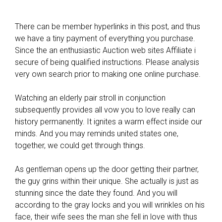
There can be member hyperlinks in this post, and thus
we have a tiny payment of everything you purchase.
Since the an enthusiastic Auction web sites Affiliate i
secure of being qualified instructions. Please analysis
very own search prior to making one online purchase.
Watching an elderly pair stroll in conjunction
subsequently provides all vow you to love really can
history permanently. It ignites a warm effect inside our
minds. And you may reminds united states one,
together, we could get through things.
As gentleman opens up the door getting their partner,
the guy grins within their unique. She actually is just as
stunning since the date they found. And you will
according to the gray locks and you will wrinkles on his
face, their wife sees the man she fell in love with thus