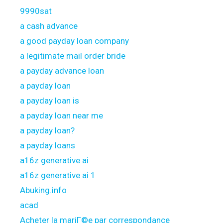
9990sat
a cash advance
a good payday loan company
a legitimate mail order bride
a payday advance loan
a payday loan
a payday loan is
a payday loan near me
a payday loan?
a payday loans
a16z generative ai
a16z generative ai 1
Abuking.info
acad
Acheter la mariГ©e par correspondance