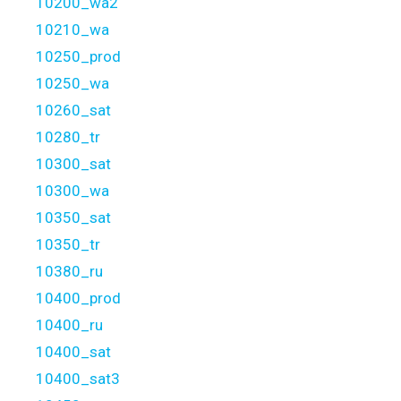
10200_wa2
10210_wa
10250_prod
10250_wa
10260_sat
10280_tr
10300_sat
10300_wa
10350_sat
10350_tr
10380_ru
10400_prod
10400_ru
10400_sat
10400_sat3