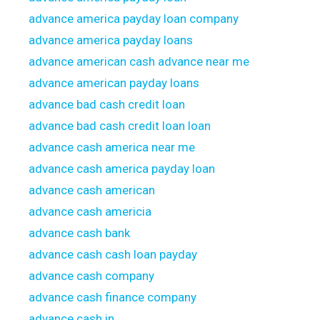
advance america payday loan company
advance america payday loans
advance american cash advance near me
advance american payday loans
advance bad cash credit loan
advance bad cash credit loan loan
advance cash america near me
advance cash america payday loan
advance cash american
advance cash americia
advance cash bank
advance cash cash loan payday
advance cash company
advance cash finance company
advance cash in