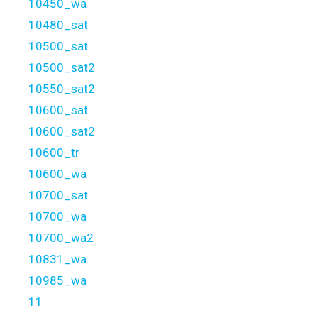
10450_wa
10480_sat
10500_sat
10500_sat2
10550_sat2
10600_sat
10600_sat2
10600_tr
10600_wa
10700_sat
10700_wa
10700_wa2
10831_wa
10985_wa
11