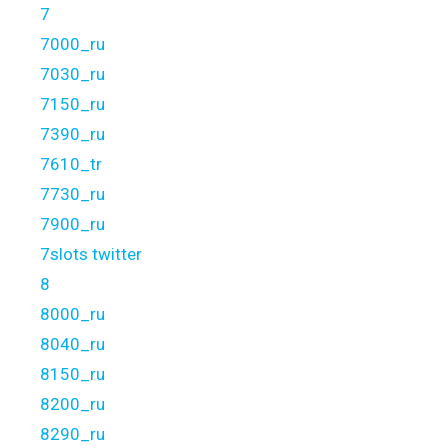
7
7000_ru
7030_ru
7150_ru
7390_ru
7610_tr
7730_ru
7900_ru
7slots twitter
8
8000_ru
8040_ru
8150_ru
8200_ru
8290_ru