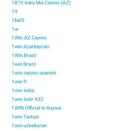
1870 links Mix Casino (AZ)
19
1bet5
1w
1Win AZ Casino
1win Azərbaycan
1Win Brasil
1win Brazil
1win casino spanish
1win fr
1win India
1win Indir 932
1WIN Official In Russia
1win Turkiye
1win uzbekistan