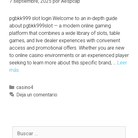
7 septiembre, 2025
por
Aespcap
n
a
i
n
č
pgbkk999 slot login Welcome to an in-depth guide
d
n
about pgbkk999slot — a modern online gaming
C
í
platform that combines a wide library of slots, table
a
c
games, and live dealer experiences with convenient
s
h
access and promotional offers. Whether you are new
i
s
to online casino environments or an experienced player
n
á
seeking to learn more about this specific brand, …
Leer
o
z
más
p
&
k
g
S
o
b
p
C
casino4
v
k
o
a
Deja un comentario
ý
k
r
t
c
9
t
e
h
9
s
g
k
9
b
o
a
s
B
o
r
n
l
o
u