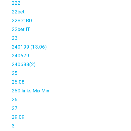
222
22bet
22Bet BD
22bet IT
23
240199 (13.06)
240679
240688(2)
25
25.08
250 links Mix Mix
26
27
29.09
3