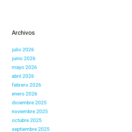
d
e
t
o
G
Archivos
a
m
julio 2026
e
s
junio 2026
,
mayo 2026
S
abril 2026
e
febrero 2026
c
u
enero 2026
r
diciembre 2025
i
noviembre 2025
t
octubre 2025
y
,
septiembre 2025