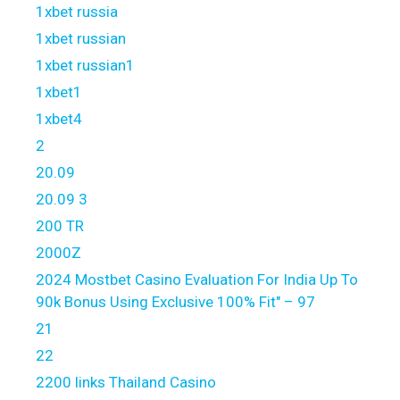
1xbet russia
1xbet russian
1xbet russian1
1xbet1
1xbet4
2
20.09
20.09 3
200 TR
2000Z
2024 Mostbet Casino Evaluation For India Up To
90k Bonus Using Exclusive 100% Fit" – 97
21
22
2200 links Thailand Casino