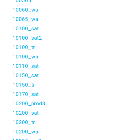
10050tr
10060_wa
10065_wa
10100_sat
10100_sat2
10100_tr
10100_wa
10110_sat
10150_sat
10150_tr
10170_sat
10200_prod3
10200_sat
10200_tr
10200_wa