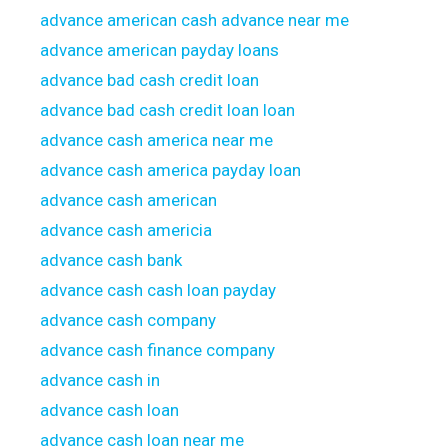
advance american cash advance near me
advance american payday loans
advance bad cash credit loan
advance bad cash credit loan loan
advance cash america near me
advance cash america payday loan
advance cash american
advance cash americia
advance cash bank
advance cash cash loan payday
advance cash company
advance cash finance company
advance cash in
advance cash loan
advance cash loan near me