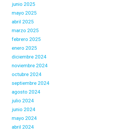
junio 2025
mayo 2025
abril 2025
marzo 2025
febrero 2025
enero 2025
diciembre 2024
noviembre 2024
octubre 2024
septiembre 2024
agosto 2024
julio 2024
junio 2024
mayo 2024
abril 2024