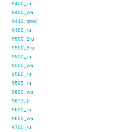
9400_ru
9400_wa
9440_prod
9460_ru
9500_2ru
9500_3ru
9500_ru
9500_wa
9560_ru
9595_ru
9600_wa
9617_tr
9620_ru
9650_wa
9700_ru