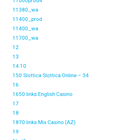
11000prod4
11380_wa
11400_prod
11400_wa
11700_wa
12
13
14.10
150 Slottica Slottica Online – 34
16
1650 links English Casino
17
18
1870 links Mix Casino (AZ)
19