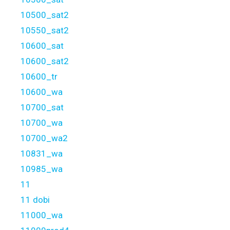
10500_sat2
10550_sat2
10600_sat
10600_sat2
10600_tr
10600_wa
10700_sat
10700_wa
10700_wa2
10831_wa
10985_wa
11
11 dobi
11000_wa