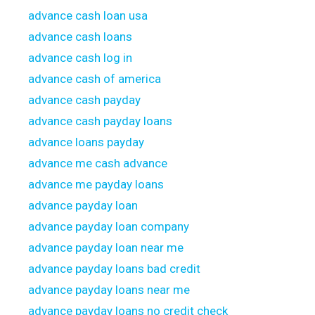
advance cash loan usa
advance cash loans
advance cash log in
advance cash of america
advance cash payday
advance cash payday loans
advance loans payday
advance me cash advance
advance me payday loans
advance payday loan
advance payday loan company
advance payday loan near me
advance payday loans bad credit
advance payday loans near me
advance payday loans no credit check