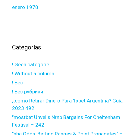
enero 1970
Categorías
! Geen categorie
! Without a column
! Без
! Без рубрики
¿cómo Retirar Dinero Para 1xbet Argentina? Guía
2023 492
"mostbet Unveils Nrnb Bargains For Cheltenham
Festival – 242
"nba Odds, Betting Ranges & Point Propagates" –