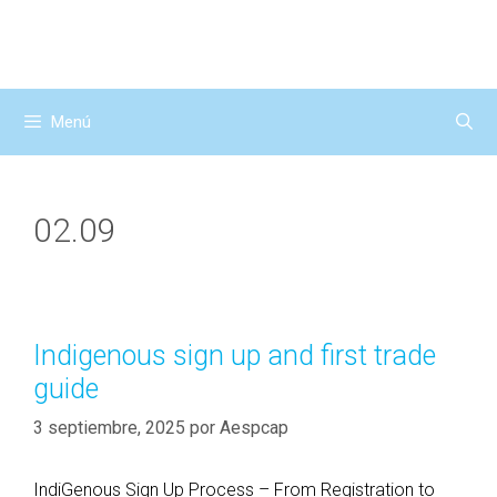
Saltar
al
contenido
Menú
02.09
Indigenous sign up and first trade
guide
3 septiembre, 2025
por
Aespcap
IndiGenous Sign Up Process – From Registration to