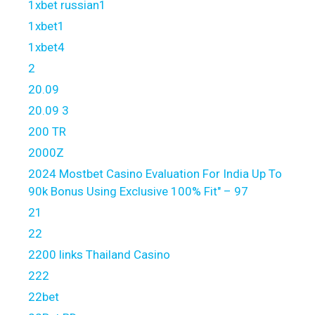
1xbet russian1
1xbet1
1xbet4
2
20.09
20.09 3
200 TR
2000Z
2024 Mostbet Casino Evaluation For India Up To
90k Bonus Using Exclusive 100% Fit" – 97
21
22
2200 links Thailand Casino
222
22bet