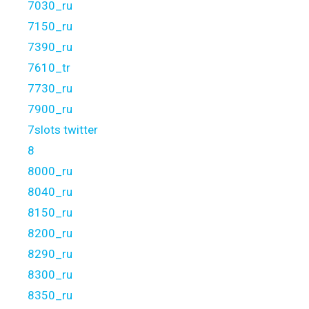
7030_ru
7150_ru
7390_ru
7610_tr
7730_ru
7900_ru
7slots twitter
8
8000_ru
8040_ru
8150_ru
8200_ru
8290_ru
8300_ru
8350_ru