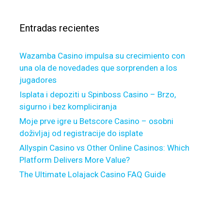
g
a
n
r
u
Entradas recientes
:
p
a
Wazamba Casino impulsa su crecimiento con
n
una ola de novedades que sorprenden a los
d
jugadores
f
i
Isplata i depoziti u Spinboss Casino – Brzo,
r
sigurno i bez kompliciranja
s
Moje prve igre u Betscore Casino – osobni
t
doživljaj od registracije do isplate
t
Allyspin Casino vs Other Online Casinos: Which
r
Platform Delivers More Value?
a
The Ultimate Lolajack Casino FAQ Guide
d
e
g
u