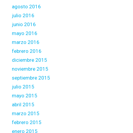
agosto 2016
julio 2016
junio 2016
mayo 2016
marzo 2016
febrero 2016
diciembre 2015
noviembre 2015
septiembre 2015
julio 2015
mayo 2015
abril 2015
marzo 2015
febrero 2015
enero 2015