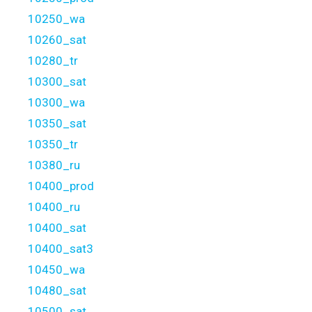
10250_wa
10260_sat
10280_tr
10300_sat
10300_wa
10350_sat
10350_tr
10380_ru
10400_prod
10400_ru
10400_sat
10400_sat3
10450_wa
10480_sat
10500_sat