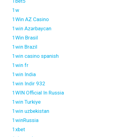
1bet5
1w
1Win AZ Casino
1win Azərbaycan
1Win Brasil
1win Brazil
1win casino spanish
1win fr
1win India
1win Indir 932
1WIN Official In Russia
1win Turkiye
1win uzbekistan
1winRussia
1xbet