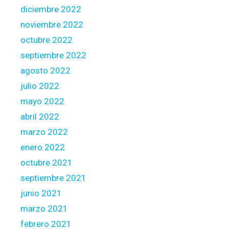
diciembre 2022
noviembre 2022
octubre 2022
septiembre 2022
agosto 2022
julio 2022
mayo 2022
abril 2022
marzo 2022
enero 2022
octubre 2021
septiembre 2021
junio 2021
marzo 2021
febrero 2021