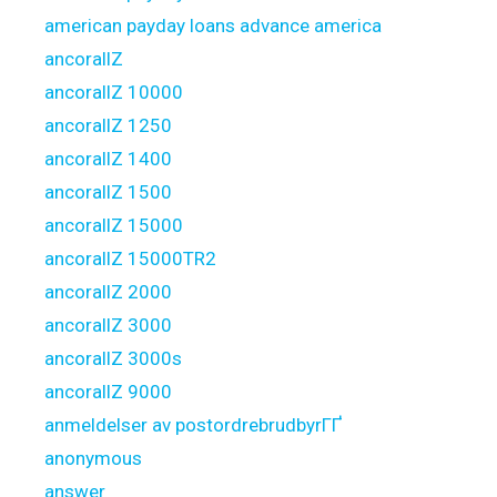
american payday loans advance america
ancorallZ
ancorallZ 10000
ancorallZ 1250
ancorallZ 1400
ancorallZ 1500
ancorallZ 15000
ancorallZ 15000TR2
ancorallZ 2000
ancorallZ 3000
ancorallZ 3000s
ancorallZ 9000
anmeldelser av postordrebrudbyrГҐ
anonymous
answer