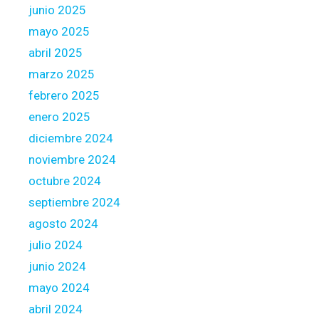
junio 2025
C
a
mayo 2025
s
abril 2025
i
marzo 2025
n
febrero 2025
o
enero 2025
diciembre 2024
noviembre 2024
octubre 2024
septiembre 2024
agosto 2024
julio 2024
junio 2024
mayo 2024
abril 2024