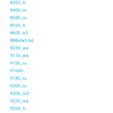
8353_tr
8400_ru
8540_ru
8550_tr
8600_tr2
888starz bd
9030_wa
9110_wa
9150_ru
9160tr
9185_ru
9200_ru
9200_ru2
9220_wa
9250_tr