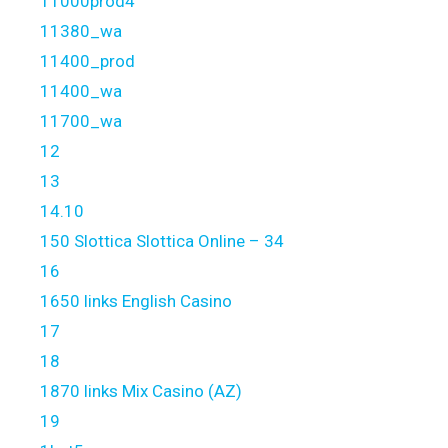
11000prod4
11380_wa
11400_prod
11400_wa
11700_wa
12
13
14.10
150 Slottica Slottica Online – 34
16
1650 links English Casino
17
18
1870 links Mix Casino (AZ)
19