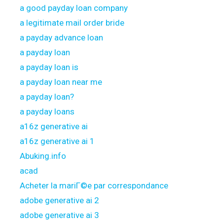
a good payday loan company
a legitimate mail order bride
a payday advance loan
a payday loan
a payday loan is
a payday loan near me
a payday loan?
a payday loans
a16z generative ai
a16z generative ai 1
Abuking.info
acad
Acheter la mariГ©e par correspondance
adobe generative ai 2
adobe generative ai 3