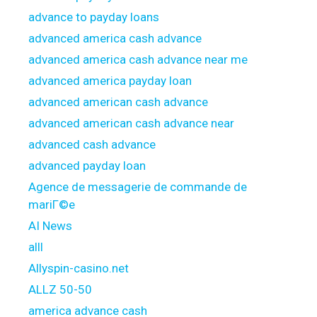
advance to payday loans
advanced america cash advance
advanced america cash advance near me
advanced america payday loan
advanced american cash advance
advanced american cash advance near
advanced cash advance
advanced payday loan
Agence de messagerie de commande de
mariГ©e
AI News
alll
Allyspin-casino.net
ALLZ 50-50
america advance cash