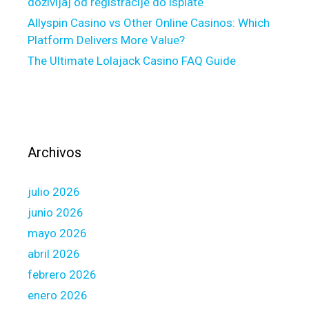
doživljaj od registracije do isplate
c
Allyspin Casino vs Other Online Casinos: Which
e
Platform Delivers More Value?
s
The Ultimate Lolajack Casino FAQ Guide
s
a
l
o
t
m
Archivos
o
r
julio 2026
e
b
junio 2026
o
mayo 2026
r
abril 2026
r
febrero 2026
o
w
enero 2026