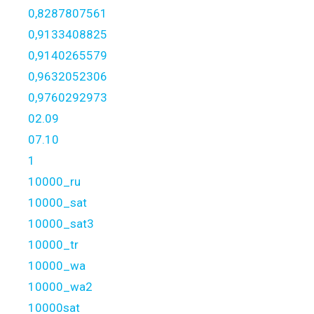
0,8287807561
0,9133408825
0,9140265579
0,9632052306
0,9760292973
02.09
07.10
1
10000_ru
10000_sat
10000_sat3
10000_tr
10000_wa
10000_wa2
10000sat