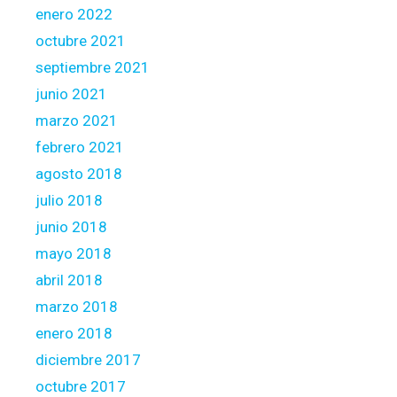
n
enero 2022
a
octubre 2021
n
c
septiembre 2021
i
junio 2021
a
marzo 2021
l
febrero 2021
agosto 2018
julio 2018
junio 2018
mayo 2018
abril 2018
marzo 2018
enero 2018
diciembre 2017
octubre 2017