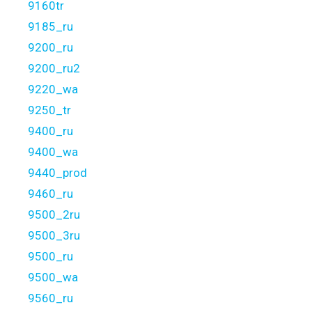
9160tr
9185_ru
9200_ru
9200_ru2
9220_wa
9250_tr
9400_ru
9400_wa
9440_prod
9460_ru
9500_2ru
9500_3ru
9500_ru
9500_wa
9560_ru