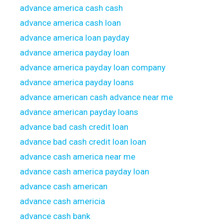
advance america cash cash
advance america cash loan
advance america loan payday
advance america payday loan
advance america payday loan company
advance america payday loans
advance american cash advance near me
advance american payday loans
advance bad cash credit loan
advance bad cash credit loan loan
advance cash america near me
advance cash america payday loan
advance cash american
advance cash americia
advance cash bank