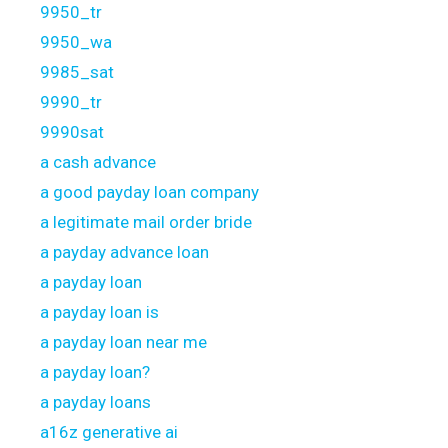
9950_tr
9950_wa
9985_sat
9990_tr
9990sat
a cash advance
a good payday loan company
a legitimate mail order bride
a payday advance loan
a payday loan
a payday loan is
a payday loan near me
a payday loan?
a payday loans
a16z generative ai