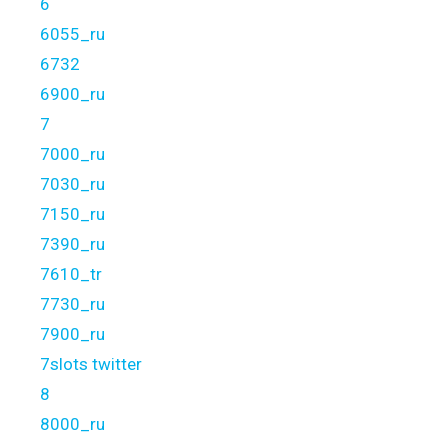
6
6055_ru
6732
6900_ru
7
7000_ru
7030_ru
7150_ru
7390_ru
7610_tr
7730_ru
7900_ru
7slots twitter
8
8000_ru