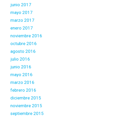
junio 2017
mayo 2017
marzo 2017
enero 2017
noviembre 2016
octubre 2016
agosto 2016
julio 2016
junio 2016
mayo 2016
marzo 2016
febrero 2016
diciembre 2015
noviembre 2015
septiembre 2015