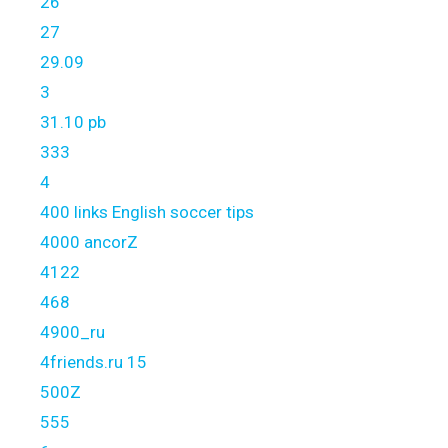
26
27
29.09
3
31.10 pb
333
4
400 links English soccer tips
4000 ancorZ
4122
468
4900_ru
4friends.ru 15
500Z
555