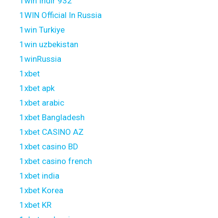
1win Indir 932
1WIN Official In Russia
1win Turkiye
1win uzbekistan
1winRussia
1xbet
1xbet apk
1xbet arabic
1xbet Bangladesh
1xbet CASINO AZ
1xbet casino BD
1xbet casino french
1xbet india
1xbet Korea
1xbet KR