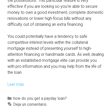
the possessions. This particular feature is very
effective if you are looking so you’re able to secure
money to own a good investment, complete domestic
renovations or lower high-focus bills without any
difficulty out of obtaining an extra financing.
You could potentially have a tendency to safe
competitive interest levels within the collateral
mortgage instead of presenting yourself to high-
attention financing or handmade cards. As well, dealing
with an established mortgage elite can provide you
with pro information and you may help from the life of
the loan.
Leer más
T
h
i
C
how do you get a payday loan?
s
a
Deja un comentario
p
t