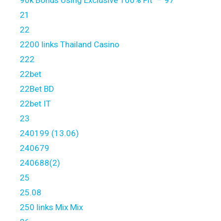
90k Bonus Using Exclusive 100% Fit" – 97
21
22
2200 links Thailand Casino
222
22bet
22Bet BD
22bet IT
23
240199 (13.06)
240679
240688(2)
25
25.08
250 links Mix Mix