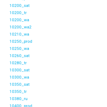
10200_sat
10200_tr
10200_wa
10200_wa2
10210_wa
10250_prod
10250_wa
10260_sat
10280_tr
10300_sat
10300_wa
10350_sat
10350_tr
10380_ru
10400_prod