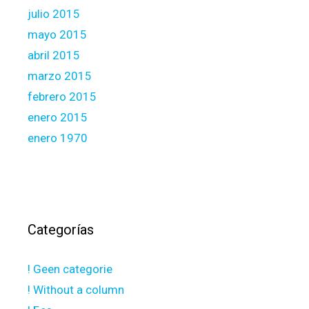
julio 2015
mayo 2015
abril 2015
marzo 2015
febrero 2015
enero 2015
enero 1970
Categorías
! Geen categorie
! Without a column