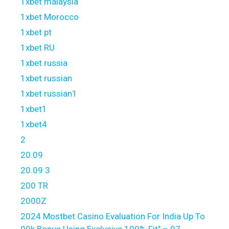
1xbet malaysia
1xbet Morocco
1xbet pt
1xbet RU
1xbet russia
1xbet russian
1xbet russian1
1xbet1
1xbet4
2
20.09
20.09 3
200 TR
2000Z
2024 Mostbet Casino Evaluation For India Up To