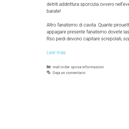
detriti addirittura sporcizia ovvero nell’
barate!
Altro fanatismo di cavita. Quante pirouet
appagare presente fanatismo dovete lascia
Rso piedi devono capitare screpolati, sopr
Leer más
F
e
t
C
mail order sposa informazioni
a
Deja un comentario
i
t
c
e
i
g
s
o
m
r
í
i
a
a
s
l
t