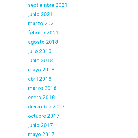
septiembre 2021
junio 2021
marzo 2021
febrero 2021
agosto 2018
julio 2018
junio 2018
mayo 2018
abril 2018
marzo 2018
enero 2018
diciembre 2017
octubre 2017
junio 2017
mayo 2017