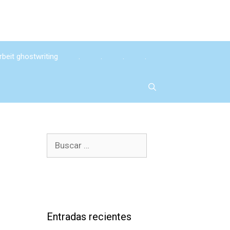
beit ghostwriting
.
.
.
.
Buscar
B
u
s
c
a
r
Entradas recientes
: