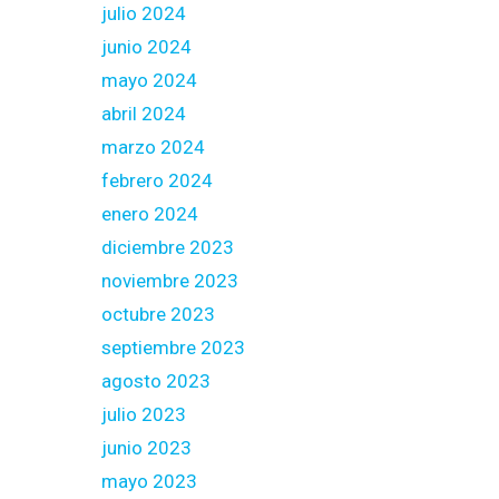
julio 2024
junio 2024
mayo 2024
abril 2024
marzo 2024
febrero 2024
enero 2024
diciembre 2023
noviembre 2023
octubre 2023
septiembre 2023
agosto 2023
julio 2023
junio 2023
mayo 2023