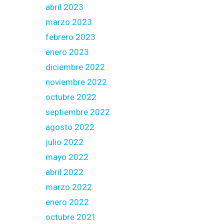
abril 2023
marzo 2023
febrero 2023
enero 2023
diciembre 2022
noviembre 2022
octubre 2022
septiembre 2022
agosto 2022
julio 2022
mayo 2022
abril 2022
marzo 2022
enero 2022
octubre 2021