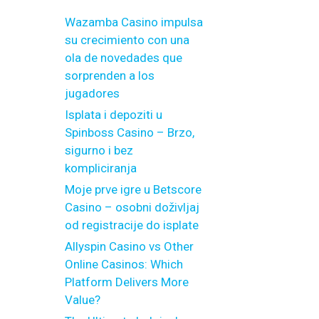
Wazamba Casino impulsa
su crecimiento con una
ola de novedades que
sorprenden a los
jugadores
Isplata i depoziti u
Spinboss Casino – Brzo,
sigurno i bez
kompliciranja
Moje prve igre u Betscore
Casino – osobni doživljaj
od registracije do isplate
Allyspin Casino vs Other
Online Casinos: Which
Platform Delivers More
Value?