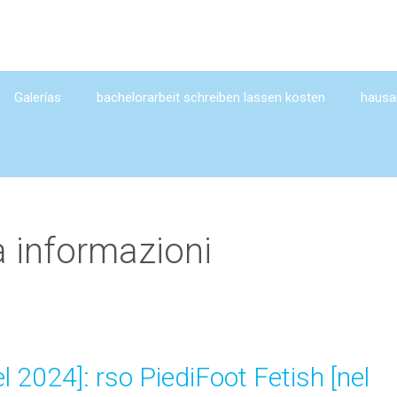
Galerías
bachelorarbeit schreiben lassen kosten
hausar
a informazioni
el 2024]: rso PiediFoot Fetish [nel