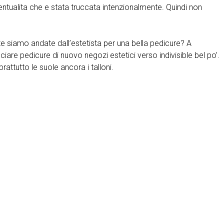
eventualita che e stata truccata intenzionalmente. Quindi non
te siamo andate dall’estetista per una bella pedicure? A
re pedicure di nuovo negozi estetici verso indivisible bel po’.
attutto le suole ancora i talloni.