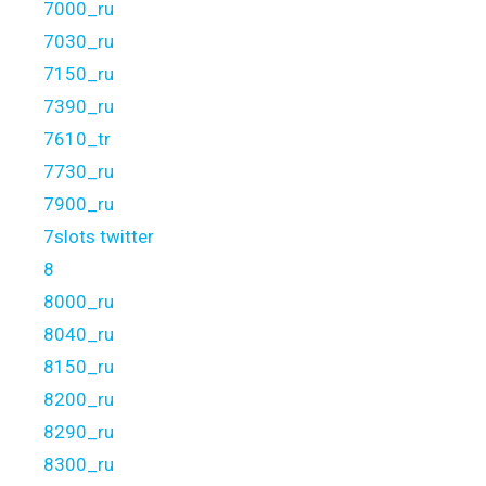
7000_ru
7030_ru
7150_ru
7390_ru
7610_tr
7730_ru
7900_ru
7slots twitter
8
8000_ru
8040_ru
8150_ru
8200_ru
8290_ru
8300_ru