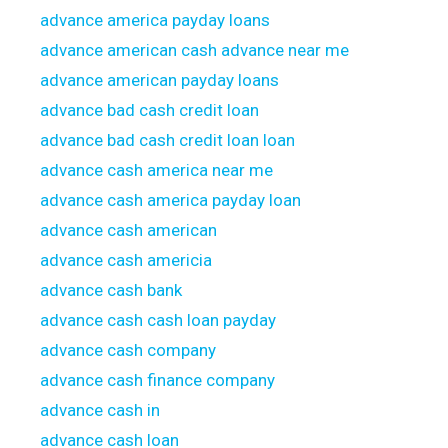
advance america payday loans
advance american cash advance near me
advance american payday loans
advance bad cash credit loan
advance bad cash credit loan loan
advance cash america near me
advance cash america payday loan
advance cash american
advance cash americia
advance cash bank
advance cash cash loan payday
advance cash company
advance cash finance company
advance cash in
advance cash loan