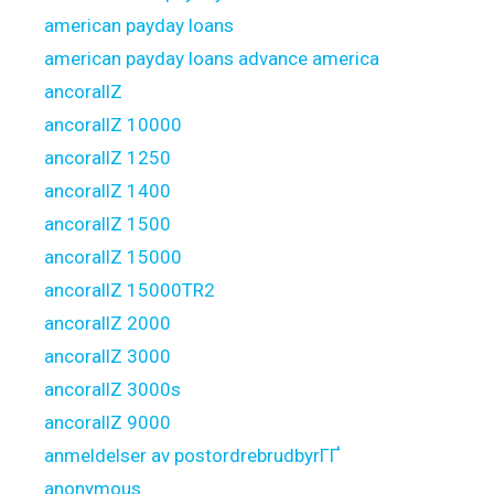
american payday loans
american payday loans advance america
ancorallZ
ancorallZ 10000
ancorallZ 1250
ancorallZ 1400
ancorallZ 1500
ancorallZ 15000
ancorallZ 15000TR2
ancorallZ 2000
ancorallZ 3000
ancorallZ 3000s
ancorallZ 9000
anmeldelser av postordrebrudbyrГҐ
anonymous