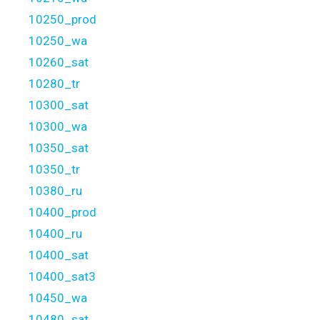
10250_prod
10250_wa
10260_sat
10280_tr
10300_sat
10300_wa
10350_sat
10350_tr
10380_ru
10400_prod
10400_ru
10400_sat
10400_sat3
10450_wa
10480_sat