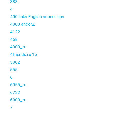
333
4
400 links English soccer tips
4000 ancorZ
4122
468
4900_ru
4friends.ru 15
500Z
555
6
6055_ru
6732
6900_ru
7