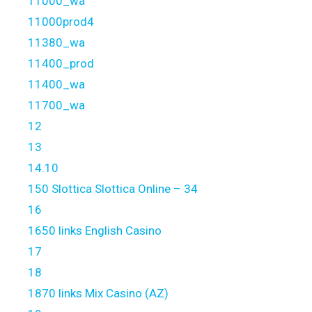
11000_wa
11000prod4
11380_wa
11400_prod
11400_wa
11700_wa
12
13
14.10
150 Slottica Slottica Online – 34
16
1650 links English Casino
17
18
1870 links Mix Casino (AZ)