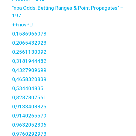
"nba Odds, Betting Ranges & Point Propagates" –
197
++novPU
0,1586966073
0,2065432923
0,2561130092
0,3181944482
0,4327909699
0,4658320839
0,534404835
0,8287807561
0,9133408825
0,9140265579
0,9632052306
0,9760292973