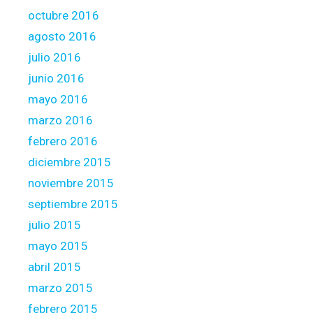
octubre 2016
agosto 2016
julio 2016
junio 2016
mayo 2016
marzo 2016
febrero 2016
diciembre 2015
noviembre 2015
septiembre 2015
julio 2015
mayo 2015
abril 2015
marzo 2015
febrero 2015