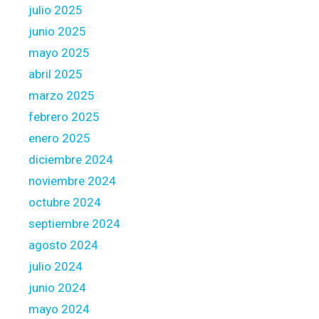
julio 2025
e
junio 2025
t
a
mayo 2025
l
abril 2025
n
marzo 2025
i
febrero 2025
n
g
enero 2025
s
diciembre 2024
m
noviembre 2024
e
octubre 2024
t
o
septiembre 2024
d
agosto 2024
e
julio 2024
r
junio 2024
i
S
mayo 2024