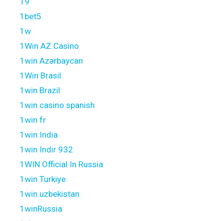
19
1bet5
1w
1Win AZ Casino
1win Azərbaycan
1Win Brasil
1win Brazil
1win casino spanish
1win fr
1win India
1win Indir 932
1WIN Official In Russia
1win Turkiye
1win uzbekistan
1winRussia