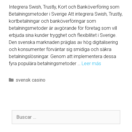
Integrera Swish, Trustly, Kort och Banköverföring som
Betalningsmetoder i Sverige Att integrera Swish, Trustly,
kortbetalningar och banköverföringar som
betalningsmetoder är avgörande för företag som vill
erbjuda sina kunder trygghet och flexibilitet i Sverige.
Den svenska marknaden präglas av hög digitalisering
och konsumenter förväntar sig smidiga och säkra
betalningslösningar. Genom att implementera dessa
fyra populära betalningsmetoder …
Leer más
I
n
t
C
svensk casino
e
a
g
t
r
e
e
g
r
B
o
a
u
r
S
s
í