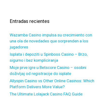
w
c
a
i
a
s
s
r
h
Entradas recientes
:
,
T
Wazamba Casino impulsa su crecimiento con
r
una ola de novedades que sorprenden a los
u
jugadores
s
t
Isplata i depoziti u Spinboss Casino – Brzo,
l
sigurno i bez kompliciranja
y
Moje prve igre u Betscore Casino – osobni
,
doživljaj od registracije do isplate
K
Allyspin Casino vs Other Online Casinos: Which
o
Platform Delivers More Value?
r
The Ultimate Lolajack Casino FAQ Guide
t
o
c