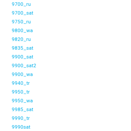
9700_ru
9700_sat
9750_ru
9800_wa
9820_ru
9835_sat
9900_sat
9900_sat2
9900_wa
9940_tr
9950_tr
9950_wa
9985_sat
9990_tr
9990sat