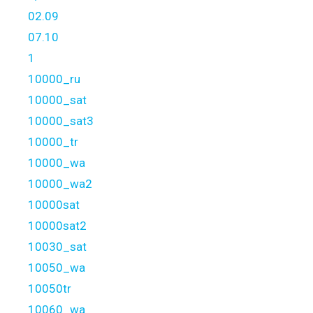
02.09
07.10
1
10000_ru
10000_sat
10000_sat3
10000_tr
10000_wa
10000_wa2
10000sat
10000sat2
10030_sat
10050_wa
10050tr
10060_wa