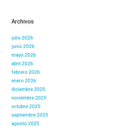
h
B
a
Archivos
n
k
julio 2026
ö
v
junio 2026
e
mayo 2026
r
abril 2026
f
febrero 2026
ö
r
enero 2026
i
diciembre 2025
n
noviembre 2025
g
octubre 2025
s
o
septiembre 2025
m
agosto 2025
B