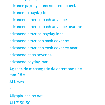
advance payday loans no credit check
advance to payday loans
advanced america cash advance
advanced america cash advance near me
advanced america payday loan
advanced american cash advance
advanced american cash advance near
advanced cash advance
advanced payday loan
Agence de messagerie de commande de
mariГ©e
AI News
alll
Allyspin-casino.net
ALLZ 50-50