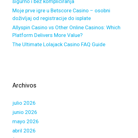
格
sigurno i bez kompliciranja
四
Moje prve igre u Betscore Casino – osobni
川
doživljaj od registracije do isplate
料
Allyspin Casino vs Other Online Casinos: Which
理
Platform Delivers More Value?
の
The Ultimate Lolajack Casino FAQ Guide
旅
Archivos
julio 2026
junio 2026
mayo 2026
abril 2026