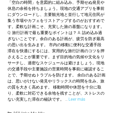
「空白の時間」を意図的に組み込み、予期せぬ発見や
休息の余裕を持ちましょう。現地の交通アプリを事前
にダウンロードし、主要観光地と並行して地元住民が
集う市場やカフェをリストアップするのがおすすめで
す。柔軟な計画こそ、充実した旅の基盤になります。
Q: 旅行計画で最も重要なポイントは？ A: 詰め込み過
ぎないことです。余白のある計画が、疲労を防ぎ最高
の思い出を生みます。 市内の移動に便利な交通手段
滞在を快適にするには、実用的な旅行計画のコツを押
さえることが重要です。まず目的地の気候や文化をリ
サーチし、過密なスケジュールは避けましょう。現地
の交通手段や主要施設の営業時間を事前に確認するこ
とで、予期せぬトラブルを防げます。 余白のある計画
は、思いがけない発見やリラックスの時間を生み、旅
の質を大きく高めます。 移動時間や休憩を十分に取
り、柔軟に対応できる余地を残すことが、ストレスの
ない充実した滞在の秘訣です。 …
Leer más
成
都
旅