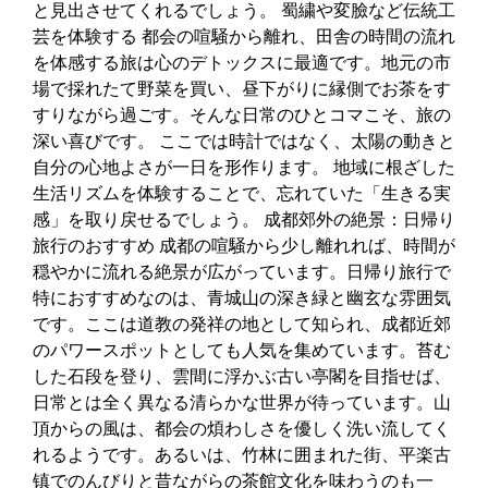
と見出させてくれるでしょう。 蜀繍や変臉など伝統工
芸を体験する 都会の喧騒から離れ、田舎の時間の流れ
を体感する旅は心のデトックスに最適です。地元の市
場で採れたて野菜を買い、昼下がりに縁側でお茶をす
すりながら過ごす。そんな日常のひとコマこそ、旅の
深い喜びです。 ここでは時計ではなく、太陽の動きと
自分の心地よさが一日を形作ります。 地域に根ざした
生活リズムを体験することで、忘れていた「生きる実
感」を取り戻せるでしょう。 成都郊外の絶景：日帰り
旅行のおすすめ 成都の喧騒から少し離れれば、時間が
穏やかに流れる絶景が広がっています。日帰り旅行で
特におすすめなのは、青城山の深き緑と幽玄な雰囲気
です。ここは道教の発祥の地として知られ、成都近郊
のパワースポットとしても人気を集めています。苔む
した石段を登り、雲間に浮かぶ古い亭閣を目指せば、
日常とは全く異なる清らかな世界が待っています。山
頂からの風は、都会の煩わしさを優しく洗い流してく
れるようです。あるいは、竹林に囲まれた街、平楽古
镇でのんびりと昔ながらの茶館文化を味わうのも一