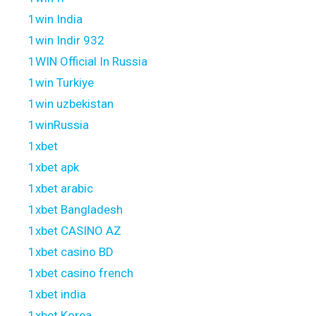
1win India
1win Indir 932
1WIN Official In Russia
1win Turkiye
1win uzbekistan
1winRussia
1xbet
1xbet apk
1xbet arabic
1xbet Bangladesh
1xbet CASINO AZ
1xbet casino BD
1xbet casino french
1xbet india
1xbet Korea