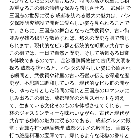
んびりとした空気が溶け込み、時間の層が幾重にも積
み重なるこの街の独特な深みを感じさせる。 武侯祠で
三国志の世界に浸る 成都を訪れる最大の魅力は、パン
ダ保護研究施設で間近に愛らしい姿を見られることで
す。さらに、三国志の舞台となった武侯祠や、古い街
並みが残る錦里を散策すれば、悠久の歴史を肌で感じ
られます。現代的なビル群と伝統的な町家が共存する
この街では、一日で自然と歴史、そして活気ある日常
を体験できるのです。 金沙遺跡博物館で古代蜀文明を
探る 成都を訪れると、パンダの愛らしい姿に心癒され
る瞬間と、武侯祠や錦里の古い石畳が伝える深遠な歴
史が、不思議に調和している。現代的なビル群の間か
ら、ゆったりとした時間の流れと三国志のロマンがに
じみ出るこの街は、成都観光の必見スポットを超え
て、生きている文化そのものを体感させてくれる。一
杯のジャスミンティーを味わいながら、古代と現代が
共存する独特の魅力に浸るのである。 成都グルメの殿
堂：舌鼓を打つ絶品料理 成都グルメの殿堂は、舌鼓を
打つ絶品料理の宝庫です。痺れるような花椒の香りと