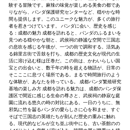
験する冒険です。麻辣の味覚が楽しめる美食の都であ
りながら、パンダ保護研究センターなど、穏やかな時
間も提供します。このユニークな魅力が、多くの旅行
者を惹きつけています。 パンダに会い、歴史を感じ
る：成都の魅力 成都を訪れると、パンダのふるまいを
見つめる穏やかな朝と、武侯祠の静謐な空間で三国志
の息吹を感じる午後が、一つの街で調和する。活気あ
る錦里古街で舌鼓を打ち、成都の歴史文化が現代の生
活に溶け込む様は圧巻だ。この街は、かわいらしい国
宝との出会いと、数千年の時を超える物語が、日常の
そこここに息づく場所である。まるで時間旅行のよう
な体験が、あなたを待っている。 成都パンダ繁殖研究
基地の楽しみ方 成都を訪れる魅力は、成都のパンダ保
護区で間近に感じる生命の尊さと、武侯祠の静寂な庭
園に流れる悠久の時の対比にある。一日のうちに、無
邪気に竹を齧るパンダの愛らしさに心を和ませ、すぐ
そばで三国志の英雄たちが刻んだ歴史の重みに触れ
る。現代的なビルが立ち並ぶ街中にも、古い茶館のの