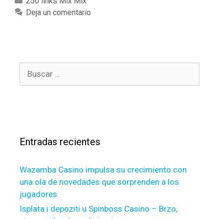
C
250 links Mix Mix
行
a
Deja un comentario
で
t
見
e
つ
g
け
o
る
B
r
、
u
í
ゆ
s
a
っ
c
s
た
a
り
r
と
Entradas recientes
:
し
た
Wazamba Casino impulsa su crecimiento con
時
una ola de novedades que sorprenden a los
間
jugadores
と
本
Isplata i depoziti u Spinboss Casino – Brzo,