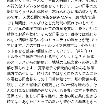
眺めたりする。そんな「空白の時間」こそが、地域の
本質的なリズムを体感させてくれます。この日常の文
脈に深く入り込む体験が、忘れられない旅の核となる
のです。 人民公園でお茶を飲みながら一息 地方で過
ごす時間は、のんびりとした時間の流れそのもので
す。地元の市場で採れたての野菜を買い、昼下がりに
縁側でお茶を飲む。そんな日常には、都市では感じら
れない四季の移ろいやコミュニティの温かさが息づい
ています。この**ローカルライフ体験**は、心をリセ
ットさせる独自の価値を持っています。 Q&A: Q: ロー
カルライフ体験で得られる主なメリットは？ A: 日常
のストレスからの解放と、地域の伝統文化への深い理
解が得られます。 寛窄巷子で伝統的な町並みを散策
地方での生活は、時計の針ではなく自然のリズムに身
を委ねる田舎暮らしの非日常体験です。畑の野菜を収
穫し、近所の珈琲店で焙煎したての一杯を味わう。そ
んな何気ない瞬間の連なりが、心を豊かにする本物の
贅沢です。忙しい日常を離れ、土地の風と共に生きる
時間は、あなたにとっての新たな豊かさの基準をきっ