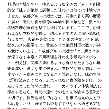
料理の本場であり、痺れるような辛さの「麻」と刺激
的な「辣」が絶妙に調和した味わいは他では体験でき
ません。成都グルメの殿堂では、花椒の香り高い麻婆
豆腐や、透明な皮が特徴の本場の担々麺など、数々の
名物料理が食通を魅了し続けています。ここでしか味
わえない本格的な味は、訪れる全ての人に深い感動を
与えます。 火鍋を完璧に楽しむための注文ガイド 成
都グルメの殿堂では、舌鼓を打つ絶品料理の数々が待
ち受けています。**成都グルメの殿堂**は、麻と辛さ
が織りなす本場の四川料理を味わえる最高のスポッ
ト。例えば、花椒の痺れるような香りがたまらない麻
婆豆腐や、透明な皮に包まれた本格的な担々麺は、一
度食べたら病みつきになること間違いなし。味の冒険
に飛び込みたくなる、忘れられない食体験をぜひ。 の
んびりとした時間の流れ：ローカルライフ体験 地方に
滞在するなら、時間の流れそのものを体験する意識が
大切です。観光地巡りではなく、朝市で地元の人と立
ち話をしたり、縁側でお茶をすすりながら過ぎる雲を