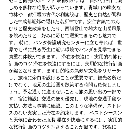
セスと観光のポイント 成都郊外には、日帰り旅行で楽
しめる多様な絶景が広がっています。青城山の幽玄な
竹林や、都江堰の古代水利施設は、歴史と自然が調和
した**成都近郊の隠れた名所**です。安仁古鎮でのん
びりと歴史散策をしたり、西嶺雪山で雄大な山岳風景
を眺めたりと、好みに応じて選択できるのも魅力で
す。 特に、パンダ保護研究センターに立ち寄れば、世
界でも稀に見る野生に近い環境でパンダを見学できる
貴重な体験ができます。 滞在を快適に：実用的な旅行
計画のコツ 滞在を快適にするには、実用的な旅行計画
が鍵となります。まず目的地の気候や文化をリサーチ
し、旅程に余白を設けることが重要です。観光名所だ
けでなく、地元の生活圏を散策する時間も確保しまし
ょう。予定通りに進まないことも旅の思い出の一部で
す。宿泊施設は交通の便を優先し、現地の交通手段や
支払い方法も事前に確認。このような準備が、ストレ
スのない充実した滞在を約束します。 ベストシーズン
と天候に合わせた服装 滞在を快適にするには、実用的
な旅行計画のコツを押さえることが鍵です。旅程に