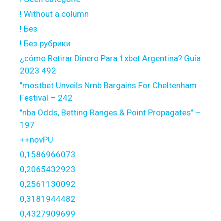
! Without a column
! Без
! Без рубрики
¿cómo Retirar Dinero Para 1xbet Argentina? Guía
2023 492
"mostbet Unveils Nrnb Bargains For Cheltenham
Festival – 242
"nba Odds, Betting Ranges & Point Propagates" –
197
++novPU
0,1586966073
0,2065432923
0,2561130092
0,3181944482
0,4327909699