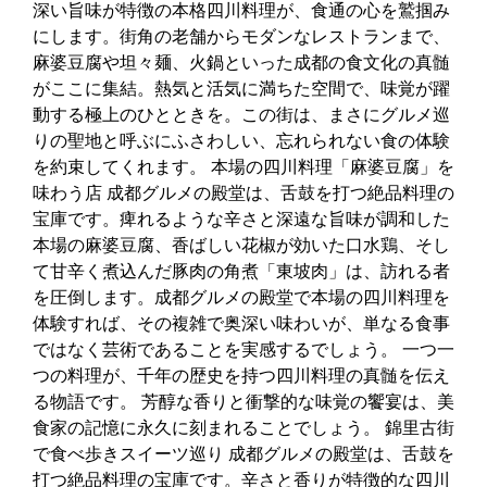
深い旨味が特徴の本格四川料理が、食通の心を鷲掴み
にします。街角の老舗からモダンなレストランまで、
麻婆豆腐や坦々麺、火鍋といった成都の食文化の真髄
がここに集結。熱気と活気に満ちた空間で、味覚が躍
動する極上のひとときを。この街は、まさにグルメ巡
りの聖地と呼ぶにふさわしい、忘れられない食の体験
を約束してくれます。 本場の四川料理「麻婆豆腐」を
味わう店 成都グルメの殿堂は、舌鼓を打つ絶品料理の
宝庫です。痺れるような辛さと深遠な旨味が調和した
本場の麻婆豆腐、香ばしい花椒が効いた口水鶏、そし
て甘辛く煮込んだ豚肉の角煮「東坡肉」は、訪れる者
を圧倒します。成都グルメの殿堂で本場の四川料理を
体験すれば、その複雑で奥深い味わいが、単なる食事
ではなく芸術であることを実感するでしょう。 一つ一
つの料理が、千年の歴史を持つ四川料理の真髄を伝え
る物語です。 芳醇な香りと衝撃的な味覚の饗宴は、美
食家の記憶に永久に刻まれることでしょう。 錦里古街
で食べ歩きスイーツ巡り 成都グルメの殿堂は、舌鼓を
打つ絶品料理の宝庫です。辛さと香りが特徴的な四川