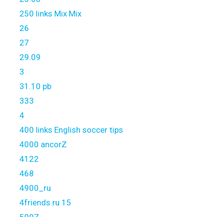
250 links Mix Mix
26
27
29.09
3
31.10 pb
333
4
400 links English soccer tips
4000 ancorZ
4122
468
4900_ru
4friends.ru 15