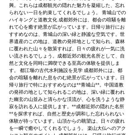
興。これらは成都観光の隠れた魅力を凝縮した、忘れ
られない一日を約束してくれるでしょう。 青城山での
ハイキングと道教文化 成都郊外には、都会の喧騒を離
れて心を癒す絶景が広がっています。日帰り旅行にお
すすめなのは、青城山の深い緑と静謐な空気です。世
界遺産のこの地は、道教の発祥地として知られ、森林
に覆われた山々を散策すれば、日々の疲れが一気に洗
い流されるでしょう。成都近郊の観光名所として、自
然と文化を同時に満喫できる至高の体験を提供しま
す。 都江堰の古代水利施設を見学 成都郊外には、都
会の喧騒を離れた息をのむ絶景が広がっています。日
帰り旅行で特におすすめなのは**青城山**。中国道教
の発祥の地として知られるこの地は、深い緑に覆われ
た幽玄の山並みと清らかな渓流が、心を洗うような静
寂を訪れる人に提供します。**成都近郊の隠れた名所
**を探求すれば、自然と歴史が調和した忘れられない
体験が待っています。山頂からの眺望は、日々の疲れ
を一瞬で癒やしてくれるでしょう。 楽山大仏へのアク