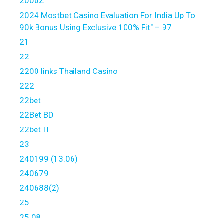
2000Z
2024 Mostbet Casino Evaluation For India Up To
90k Bonus Using Exclusive 100% Fit" – 97
21
22
2200 links Thailand Casino
222
22bet
22Bet BD
22bet IT
23
240199 (13.06)
240679
240688(2)
25
25.08