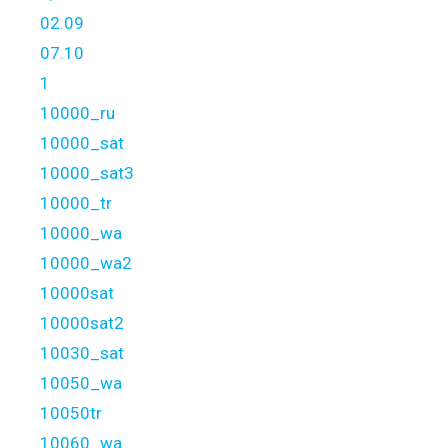
02.09
07.10
1
10000_ru
10000_sat
10000_sat3
10000_tr
10000_wa
10000_wa2
10000sat
10000sat2
10030_sat
10050_wa
10050tr
10060_wa