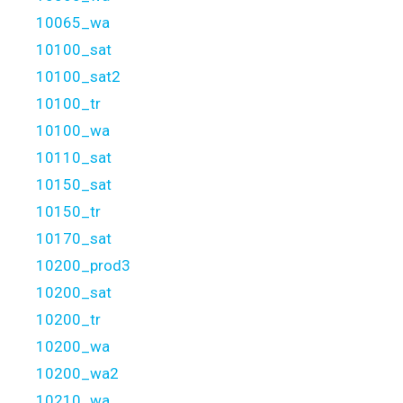
10065_wa
10100_sat
10100_sat2
10100_tr
10100_wa
10110_sat
10150_sat
10150_tr
10170_sat
10200_prod3
10200_sat
10200_tr
10200_wa
10200_wa2
10210_wa