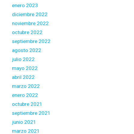
enero 2023
diciembre 2022
noviembre 2022
octubre 2022
septiembre 2022
agosto 2022
julio 2022
mayo 2022
abril 2022
marzo 2022
enero 2022
octubre 2021
septiembre 2021
junio 2021
marzo 2021