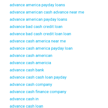
advance america payday loans
advance american cash advance near me
advance american payday loans
advance bad cash credit loan
advance bad cash credit loan loan
advance cash america near me
advance cash america payday loan
advance cash american
advance cash americia
advance cash bank
advance cash cash loan payday
advance cash company
advance cash finance company
advance cash in
advance cash loan