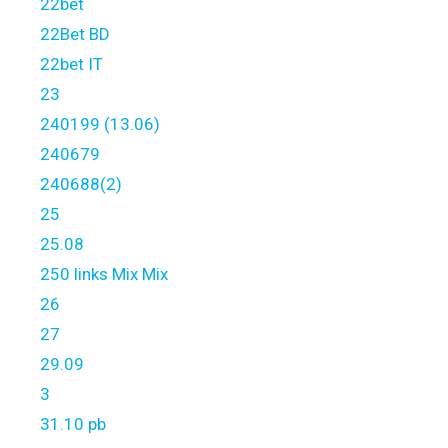
22bet
22Bet BD
22bet IT
23
240199 (13.06)
240679
240688(2)
25
25.08
250 links Mix Mix
26
27
29.09
3
31.10 pb