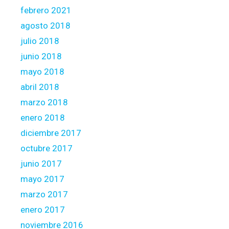
febrero 2021
agosto 2018
julio 2018
junio 2018
mayo 2018
abril 2018
marzo 2018
enero 2018
diciembre 2017
octubre 2017
junio 2017
mayo 2017
marzo 2017
enero 2017
noviembre 2016