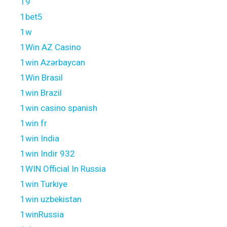
19
1bet5
1w
1Win AZ Casino
1win Azərbaycan
1Win Brasil
1win Brazil
1win casino spanish
1win fr
1win India
1win Indir 932
1WIN Official In Russia
1win Turkiye
1win uzbekistan
1winRussia