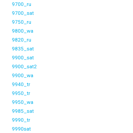
9700_ru
9700_sat
9750_ru
9800_wa
9820_ru
9835_sat
9900_sat
9900_sat2
9900_wa
9940_tr
9950_tr
9950_wa
9985_sat
9990_tr
9990sat