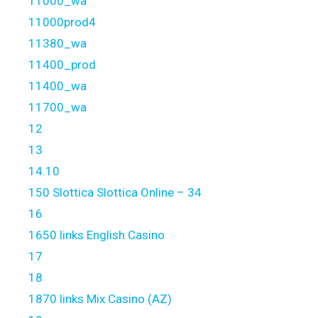
11000_wa
11000prod4
11380_wa
11400_prod
11400_wa
11700_wa
12
13
14.10
150 Slottica Slottica Online – 34
16
1650 links English Casino
17
18
1870 links Mix Casino (AZ)