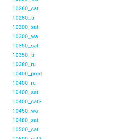
10260_sat
10280_tr
10300_sat
10300_wa
10350_sat
10350_tr
10380_ru
10400_prod
10400_ru
10400_sat
10400_sat3
10450_wa
10480_sat
10500_sat
10500_sat2