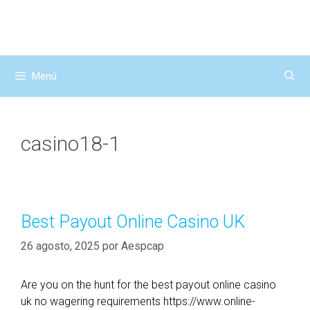
Saltar
al
contenido
Menú
casino18-1
Best Payout Online Casino UK
26 agosto, 2025
por
Aespcap
Are you on the hunt for the best payout online casino
uk no wagering requirements https://www.online-