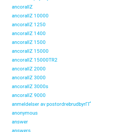
ancorallZ
ancorallZ 10000
ancorallZ 1250
ancorallZ 1400
ancorallZ 1500
ancorallZ 15000
ancorallZ 15000TR2
ancorallZ 2000
ancorallZ 3000
ancorallZ 3000s
ancorallZ 9000
anmeldelser av postordrebrudbyrГҐ
anonymous
answer
answers