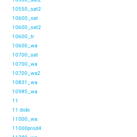
10550_sat2
10600_sat
10600_sat2
10600_tr
10600_wa
10700_sat
10700_wa
10700_wa2
10831_wa
10985_wa
11
11 dobi
11000_wa
11000prod4