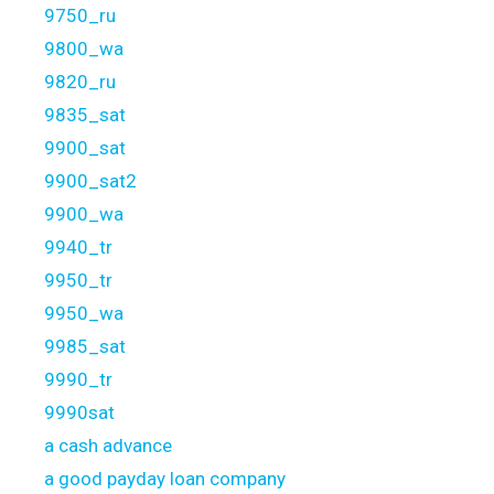
9750_ru
9800_wa
9820_ru
9835_sat
9900_sat
9900_sat2
9900_wa
9940_tr
9950_tr
9950_wa
9985_sat
9990_tr
9990sat
a cash advance
a good payday loan company