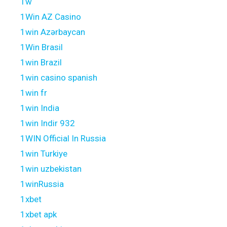
1w
1Win AZ Casino
1win Azərbaycan
1Win Brasil
1win Brazil
1win casino spanish
1win fr
1win India
1win Indir 932
1WIN Official In Russia
1win Turkiye
1win uzbekistan
1winRussia
1xbet
1xbet apk