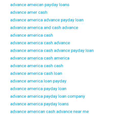
advance ameican payday loans
advance amer cash
advance america advance payday loan
advance america and cash advance
advance america cash
advance america cash advance
advance america cash advance payday loan
advance america cash america
advance america cash cash
advance america cash loan
advance america loan payday
advance america payday loan
advance america payday loan company
advance america payday loans
advance american cash advance near me