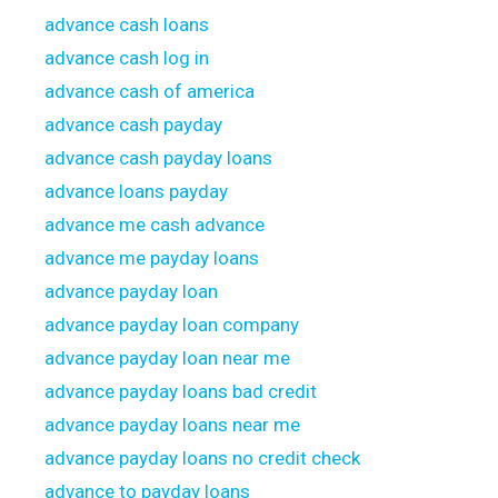
advance cash loans
advance cash log in
advance cash of america
advance cash payday
advance cash payday loans
advance loans payday
advance me cash advance
advance me payday loans
advance payday loan
advance payday loan company
advance payday loan near me
advance payday loans bad credit
advance payday loans near me
advance payday loans no credit check
advance to payday loans