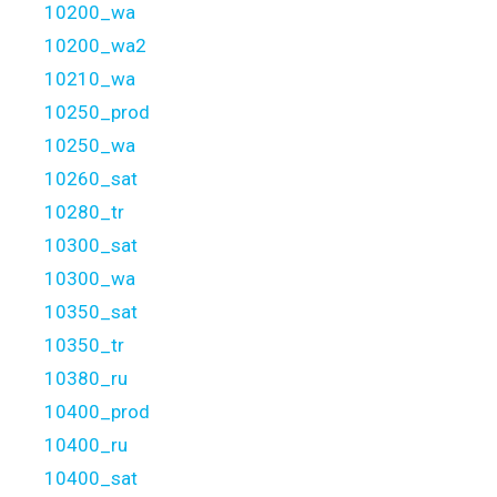
10200_wa
10200_wa2
10210_wa
10250_prod
10250_wa
10260_sat
10280_tr
10300_sat
10300_wa
10350_sat
10350_tr
10380_ru
10400_prod
10400_ru
10400_sat