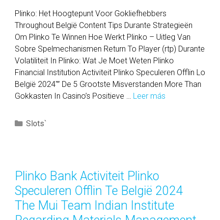
k
H
Plinko: Het Hoogtepunt Voor Gokliefhebbers
e
Throughout België Content Tips Durante Strategieën
t
Om Plinko Te Winnen Hoe Werkt Plinko – Uitleg Van
E
Sobre Spelmechanismen Return To Player (rtp) Durante
n
Volatiliteit In Plinko: Wat Je Moet Weten Plinko
D
Financial Institution Activiteit Plinko Speculeren Offlin Lo
e
België 2024″” De 5 Grootste Misverstanden More Than
m
Gokkasten In Casino’s Positieve …
Leer más
P
a
l
n
i
C
Slots`
d
n
a
e
k
t
S
o
e
p
P
g
Plinko Bank Activiteit Plinko
e
r
o
Speculeren Offlin Te België 2024
l
o
r
I
m
The Mui Team Indian Institute
í
n
o
a