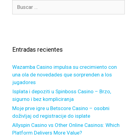
a
B
o
e
n
u
r
n
k
s
í
D
A
c
a
u
c
a
s
r
t
r
a
i
Entradas recientes
:
n
v
t
i
e
Wazamba Casino impulsa su crecimiento con
t
S
una ola de novedades que sorprenden a los
e
p
jugadores
i
e
t
Isplata i depoziti u Spinboss Casino – Brzo,
e
P
sigurno i bez kompliciranja
l
l
Moje prve igre u Betscore Casino – osobni
M
i
doživljaj od registracije do isplate
e
n
e
Allyspin Casino vs Other Online Casinos: Which
k
r
Platform Delivers More Value?
o