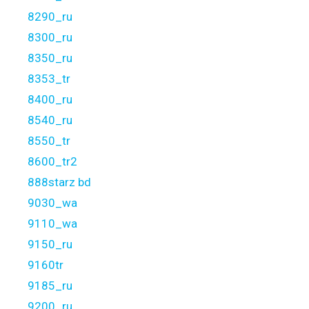
8290_ru
8300_ru
8350_ru
8353_tr
8400_ru
8540_ru
8550_tr
8600_tr2
888starz bd
9030_wa
9110_wa
9150_ru
9160tr
9185_ru
9200_ru