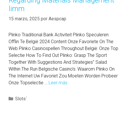
Regarding Materials Management
B
S
s
Iimm
e
i
l
g
15 marzo, 2025
por
Aespcap
g
n
i
a
Plinko Traditional Bank Activiteit Plinko Speculeren
ë
l
Offlin Te België 2024 Content Onze Favoriete On The
O
Web Plinko Casinospellen Throughout België: Onze Top
n
Selectie How To Find Out Plinko: Grasp The Sport
t
Together With Suggestions And Strategies” Salad
v
Within The Run Belgische Casino’s: Waarom Plinko On
a
The Internet Uw Favoriet Zou Moeten Worden Probeer
n
Onze Topselectie …
Leer más
P
g
l
B
i
C
Slots`
o
n
a
n
k
t
u
o
e
s
B
g
s