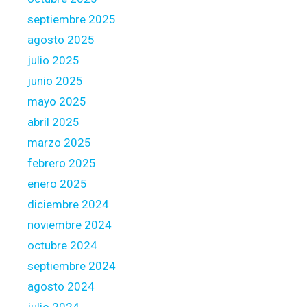
e
l
septiembre 2025
g
agosto 2025
i
julio 2025
ë
junio 2025
2
0
mayo 2025
2
abril 2025
4
marzo 2025
T
febrero 2025
h
e
enero 2025
M
diciembre 2024
u
noviembre 2024
i
octubre 2024
T
e
septiembre 2024
a
agosto 2024
m