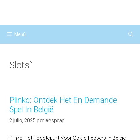
Saltar
al
contenido
Menú
Slots`
Plinko: Ontdek Het En Demande
Spel In België
2 julio, 2025
por
Aespcap
Plinko: Het Hoogtepunt Voor Gokliefhebbers In België