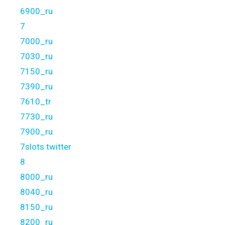
6900_ru
7
7000_ru
7030_ru
7150_ru
7390_ru
7610_tr
7730_ru
7900_ru
7slots twitter
8
8000_ru
8040_ru
8150_ru
8200_ru