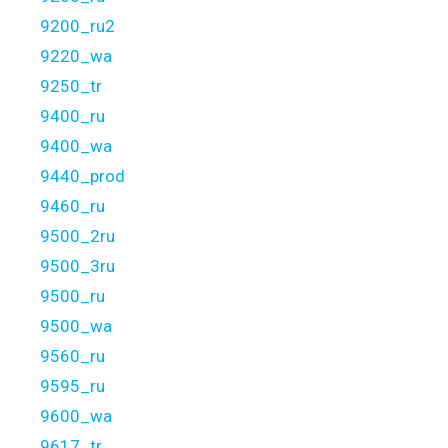
9200_ru2
9220_wa
9250_tr
9400_ru
9400_wa
9440_prod
9460_ru
9500_2ru
9500_3ru
9500_ru
9500_wa
9560_ru
9595_ru
9600_wa
9617_tr