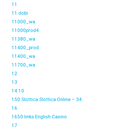
11
11 dobi
11000_wa
11000prod4
11380_wa
11400_prod
11400_wa
11700_wa
12
13
14.10
150 Slottica Slottica Online – 34
16
1650 links English Casino
17