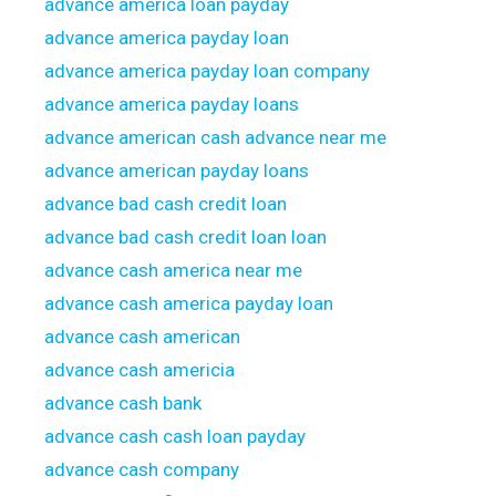
advance america loan payday
advance america payday loan
advance america payday loan company
advance america payday loans
advance american cash advance near me
advance american payday loans
advance bad cash credit loan
advance bad cash credit loan loan
advance cash america near me
advance cash america payday loan
advance cash american
advance cash americia
advance cash bank
advance cash cash loan payday
advance cash company