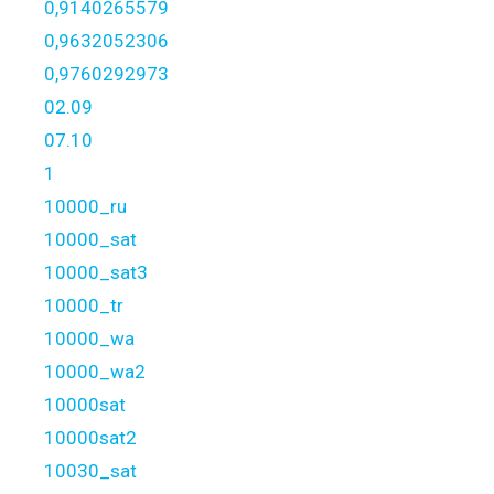
0,9140265579
0,9632052306
0,9760292973
02.09
07.10
1
10000_ru
10000_sat
10000_sat3
10000_tr
10000_wa
10000_wa2
10000sat
10000sat2
10030_sat