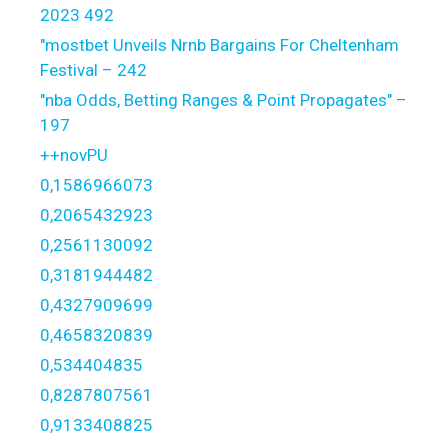
2023 492
"mostbet Unveils Nrnb Bargains For Cheltenham
Festival – 242
"nba Odds, Betting Ranges & Point Propagates" –
197
++novPU
0,1586966073
0,2065432923
0,2561130092
0,3181944482
0,4327909699
0,4658320839
0,534404835
0,8287807561
0,9133408825