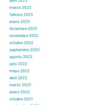
abril 2023
r
marzo 2023
d
febrero 2023
i
n
enero 2023
g
diciembre 2022
M
noviembre 2022
a
octubre 2022
t
e
septiembre 2022
r
agosto 2022
i
julio 2022
a
mayo 2022
l
s
abril 2022
M
marzo 2022
a
enero 2022
n
octubre 2021
a