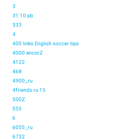
3
31.10 pb
333
4
400 links English soccer tips
4000 ancorZ
4122
468
4900_ru
4friends.ru 15
500Z
555
6
6055_ru
6732