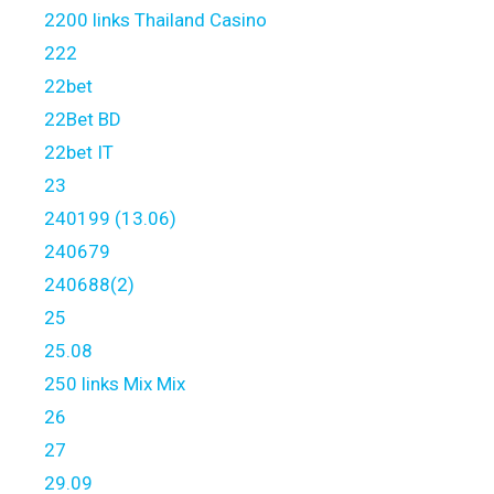
2200 links Thailand Casino
222
22bet
22Bet BD
22bet IT
23
240199 (13.06)
240679
240688(2)
25
25.08
250 links Mix Mix
26
27
29.09