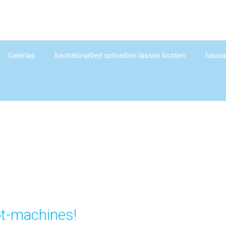
Galerías
bachelorarbeit schreiben lassen kosten
hausar
ot-machines!