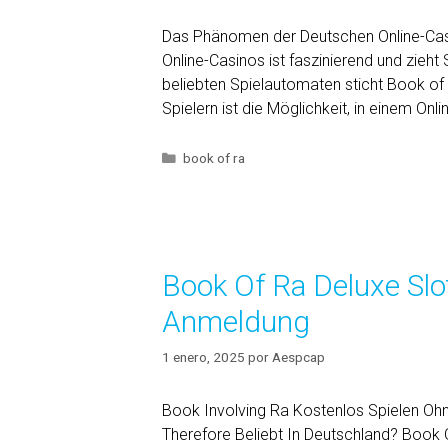
Das Phänomen der Deutschen Online-Casi
Online-Casinos ist faszinierend und zieht
beliebten Spielautomaten sticht Book of 
Spielern ist die Möglichkeit, in einem On
C
book of ra
a
t
e
g
o
Book Of Ra Deluxe Slo
r
í
Anmeldung
a
s
1 enero, 2025
por
Aespcap
Book Involving Ra Kostenlos Spielen Oh
Therefore Beliebt In Deutschland? Book 