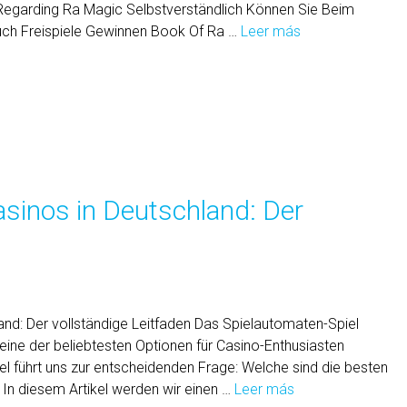
Regarding Ra Magic Selbstverständlich Können Sie Beim
!
e
uch Freispiele Gewinnen Book Of Ra …
Leer más
B
u
o
t
o
s
k
c
O
h
f
e
R
n
a
O
asinos in Deutschland: Der
D
n
e
l
l
i
u
n
x
e
e
and: Der vollständige Leitfaden Das Spielautomaten-Spiel
-
S
 eine der beliebtesten Optionen für Casino-Enthusiasten
C
l
el führt uns zur entscheidenden Frage: Welche sind die besten
a
o
 In diesem Artikel werden wir einen …
Leer más
T
s
t