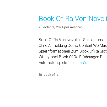
n
e
i
g
d
n
o
:
g
Book Of Ra Von Novoli
r
T
í
W
o
a
25 octubre, 2024
por
Aespcap
a
p
s
r
A
m
Book Of Ra Von Novoline: Spielautomat K
n
D
Ohne Anmeldung Demo Content Wo Muss
b
e
Spielinformationen Zum Book Of Ra Slo
i
l
Wildsymbol Book Of Ra Erfahrungen Der 
e
u
Automatenspiele …
Leer más
B
t
x
o
e
e
o
C
book of ra
r
K
a
k
F
t
o
O
ü
e
s
f
g
r
t
R
o
2
e
a
r
0