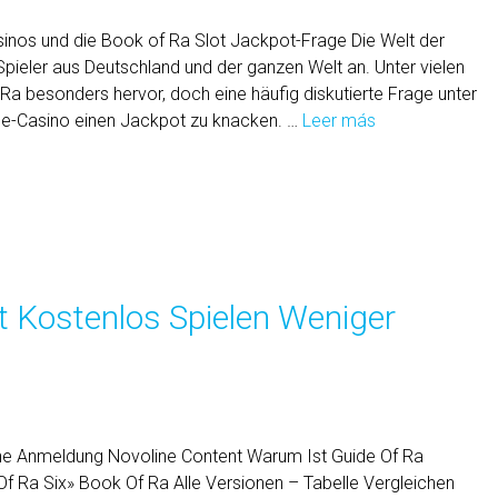
n
l
nos und die Book of Ra Slot Jackpot-Frage Die Welt der
i
 Spieler aus Deutschland und der ganzen Welt an. Unter vielen
n
Ra besonders hervor, doch eine häufig diskutierte Frage unter
e
line-Casino einen Jackpot zu knacken. …
Leer más
D
-
a
s
s
l
P
o
h
t
ä
-
n
m
o
t Kostenlos Spielen Weniger
a
m
c
e
h
n
i
d
n
e
ne Anmeldung Novoline Content Warum Ist Guide Of Ra
e
r
Of Ra Six» Book Of Ra Alle Versionen – Tabelle Vergleichen
s
D