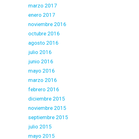
marzo 2017
enero 2017
noviembre 2016
octubre 2016
agosto 2016
julio 2016
junio 2016
mayo 2016
marzo 2016
febrero 2016
diciembre 2015
noviembre 2015
septiembre 2015
julio 2015
mayo 2015