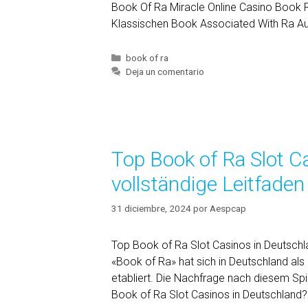
Book Of Ra Miracle Online Casino Book 
Klassischen Book Associated With Ra A
C
book of ra
a
Deja un comentario
t
e
g
o
r
Top Book of Ra Slot C
í
a
vollständige Leitfaden
s
31 diciembre, 2024
por
Aespcap
Top Book of Ra Slot Casinos in Deutschl
«Book of Ra» hat sich in Deutschland als
etabliert. Die Nachfrage nach diesem Spi
Book of Ra Slot Casinos in Deutschland?