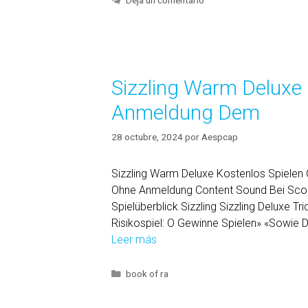
l
t
i
e
n
g
e
o
C
r
Sizzling Warm Deluxe
í
a
a
s
Anmeldung Dem
s
i
n
28 octubre, 2024
por
Aespcap
o
D
Sizzling Warm Deluxe Kostenlos Spiele
e
Ohne Anmeldung Content Sound Bei Scorch
u
Spielüberblick Sizzling Sizzling Deluxe Tr
t
Risikospiel: O Gewinne Spielen» «Sowie 
s
Leer más
S
c
i
h
z
C
book of ra
l
a
z
a
t
l