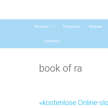
Saltar
al
contenido
Servicios
Proyectos
Noticias
.
Estatutos
book of ra
«kostenlose Online-sl