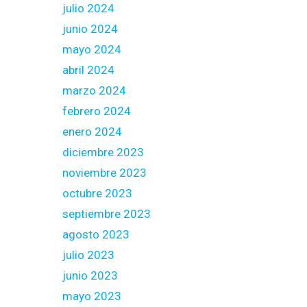
julio 2024
junio 2024
mayo 2024
abril 2024
marzo 2024
febrero 2024
enero 2024
diciembre 2023
noviembre 2023
octubre 2023
septiembre 2023
agosto 2023
julio 2023
junio 2023
mayo 2023