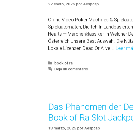
22 enero, 2026
por
Aespcap
Online Video Poker Machines & Spielauto
Spielautomaten, Die Ich In Landbasierte
Hearts — Märchenklassiker In Welcher De
Österreich Unsere Best Auswahl: Die Nüt
Lokale Lizenzen Dead Or Alive …
Leer má
C
book of ra
a
Deja un comentario
t
e
g
o
r
Das Phänomen der Deu
í
a
Book of Ra Slot Jackp
s
18 marzo, 2025
por
Aespcap