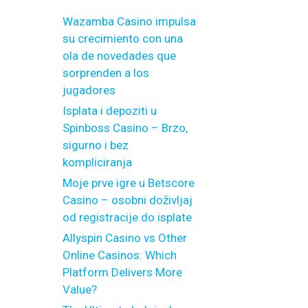
Wazamba Casino impulsa
su crecimiento con una
ola de novedades que
sorprenden a los
jugadores
Isplata i depoziti u
Spinboss Casino – Brzo,
sigurno i bez
kompliciranja
Moje prve igre u Betscore
Casino – osobni doživljaj
od registracije do isplate
Allyspin Casino vs Other
Online Casinos: Which
Platform Delivers More
Value?