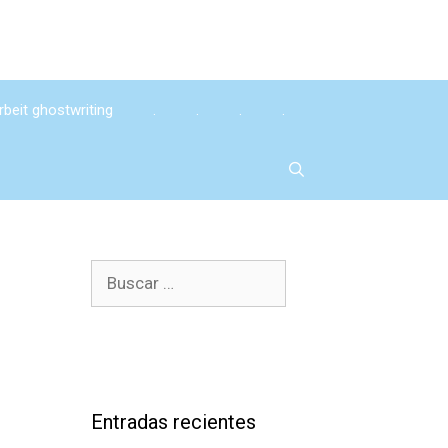
beit ghostwriting
.
.
.
.
Buscar
B
u
s
c
a
r
Entradas recientes
: