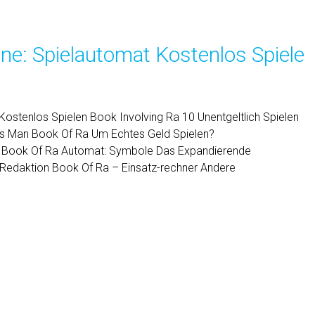
v
o
l
ne: Spielautomat Kostenlos Spiele
l
s
t
ä
ostenlos Spielen Book Involving Ra 10 Unentgeltlich Spielen
n
 Man Book Of Ra Um Echtes Geld Spielen?
d
t Book Of Ra Automat: Symbole Das Expandierende
i
Redaktion Book Of Ra – Einsatz-rechner Andere
g
e
L
e
i
t
f
a