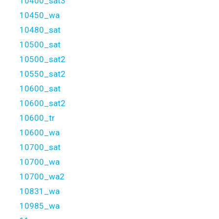
10400_sat3
10450_wa
10480_sat
10500_sat
10500_sat2
10550_sat2
10600_sat
10600_sat2
10600_tr
10600_wa
10700_sat
10700_wa
10700_wa2
10831_wa
10985_wa