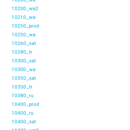
10200_wa2
10210_wa
10250_prod
10250_wa
10260_sat
10280_tr
10300_sat
10300_wa
10350_sat
10350_tr
10380_ru
10400_prod
10400_ru
10400_sat