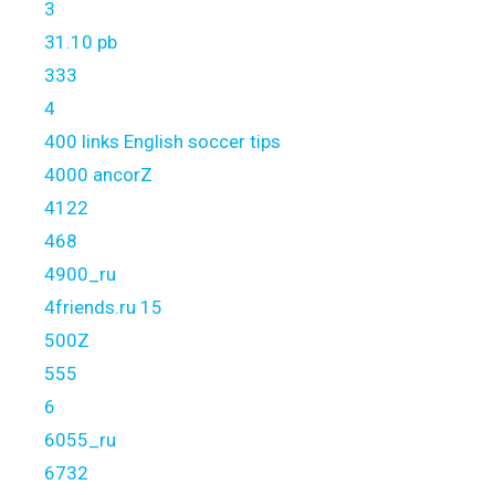
3
31.10 pb
333
4
400 links English soccer tips
4000 ancorZ
4122
468
4900_ru
4friends.ru 15
500Z
555
6
6055_ru
6732