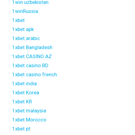
1win uzbekistan
1winRussia
1xbet
1xbet apk
1xbet arabic
1xbet Bangladesh
1xbet CASINO AZ
1xbet casino BD
1xbet casino french
1xbet india
1xbet Korea
1xbet KR
1xbet malaysia
1xbet Morocco
1xbet pt