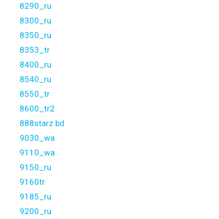
8290_ru
8300_ru
8350_ru
8353_tr
8400_ru
8540_ru
8550_tr
8600_tr2
888starz bd
9030_wa
9110_wa
9150_ru
9160tr
9185_ru
9200_ru