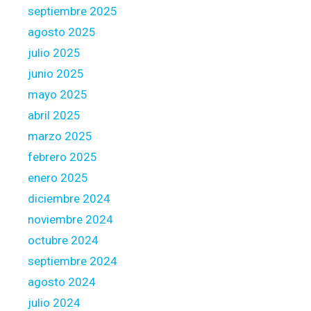
septiembre 2025
agosto 2025
julio 2025
junio 2025
mayo 2025
abril 2025
marzo 2025
febrero 2025
enero 2025
diciembre 2024
noviembre 2024
octubre 2024
septiembre 2024
agosto 2024
julio 2024