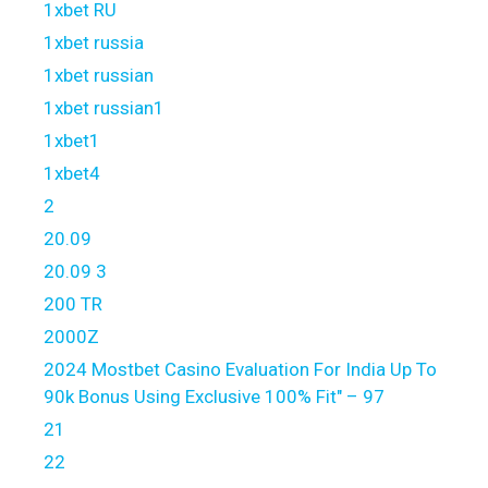
1xbet RU
1xbet russia
1xbet russian
1xbet russian1
1xbet1
1xbet4
2
20.09
20.09 3
200 TR
2000Z
2024 Mostbet Casino Evaluation For India Up To
90k Bonus Using Exclusive 100% Fit" – 97
21
22