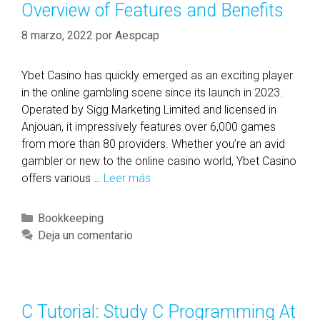
Overview of Features and Benefits
o
G
í
m
r
a
8 marzo, 2022
por
Aespcap
p
a
s
r
n
Ybet Casino has quickly emerged as an exciting player
e
t
in the online gambling scene since its launch in 2023.
h
a
Operated by Sigg Marketing Limited and licensed in
e
n
Anjouan, it impressively features over 6,000 games
n
d
from more than 80 providers. Whether you’re an avid
s
F
gambler or new to the online casino world, Ybet Casino
i
u
offers various …
Leer más
Y
v
n
b
e
d
e
O
C
Bookkeeping
i
t
v
a
Deja un comentario
n
C
e
t
g
a
r
e
R
s
v
g
e
i
i
o
s
C Tutorial: Study C Programming At
n
e