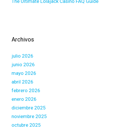
The Ultimate Lolajack Casino FAQ Guide
A
B
t
e
N
n
o
e
C
f
o
i
Archivos
s
t
t
s
julio 2026
junio 2026
mayo 2026
abril 2026
febrero 2026
enero 2026
diciembre 2025
noviembre 2025
octubre 2025