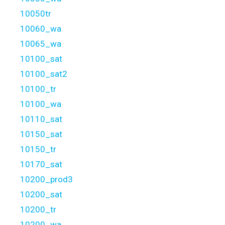
10050tr
10060_wa
10065_wa
10100_sat
10100_sat2
10100_tr
10100_wa
10110_sat
10150_sat
10150_tr
10170_sat
10200_prod3
10200_sat
10200_tr
10200_wa