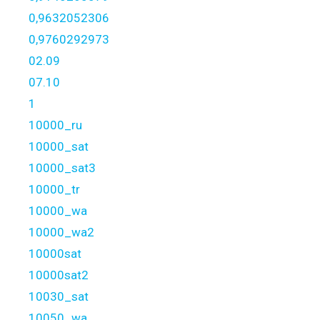
0,9632052306
0,9760292973
02.09
07.10
1
10000_ru
10000_sat
10000_sat3
10000_tr
10000_wa
10000_wa2
10000sat
10000sat2
10030_sat
10050_wa