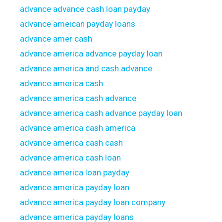
advance advance cash loan payday
advance ameican payday loans
advance amer cash
advance america advance payday loan
advance america and cash advance
advance america cash
advance america cash advance
advance america cash advance payday loan
advance america cash america
advance america cash cash
advance america cash loan
advance america loan payday
advance america payday loan
advance america payday loan company
advance america payday loans