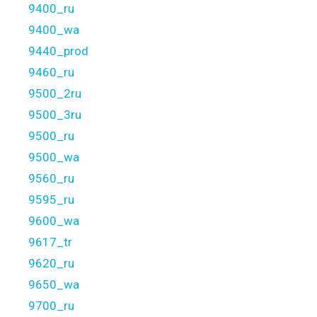
9400_ru
9400_wa
9440_prod
9460_ru
9500_2ru
9500_3ru
9500_ru
9500_wa
9560_ru
9595_ru
9600_wa
9617_tr
9620_ru
9650_wa
9700_ru