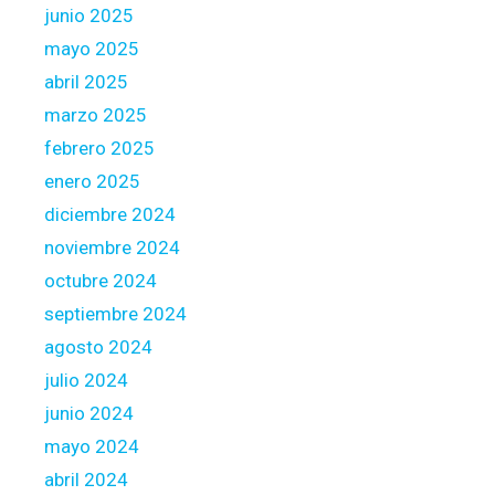
junio 2025
mayo 2025
abril 2025
marzo 2025
febrero 2025
enero 2025
diciembre 2024
noviembre 2024
octubre 2024
septiembre 2024
agosto 2024
julio 2024
junio 2024
mayo 2024
abril 2024