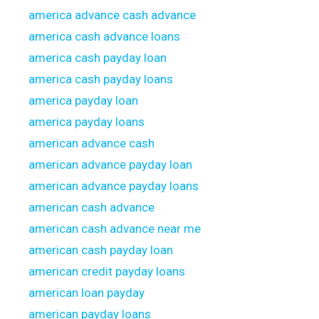
america advance cash advance
america cash advance loans
america cash payday loan
america cash payday loans
america payday loan
america payday loans
american advance cash
american advance payday loan
american advance payday loans
american cash advance
american cash advance near me
american cash payday loan
american credit payday loans
american loan payday
american payday loans