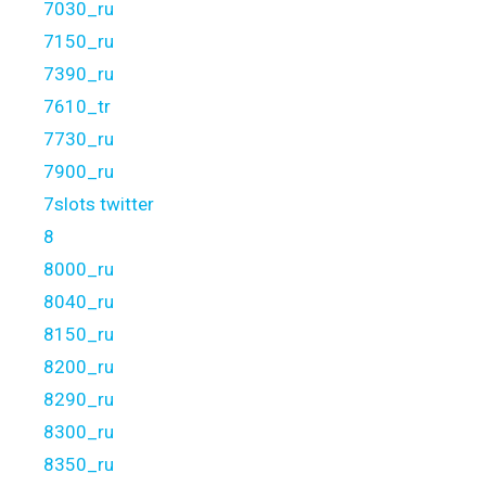
7030_ru
7150_ru
7390_ru
7610_tr
7730_ru
7900_ru
7slots twitter
8
8000_ru
8040_ru
8150_ru
8200_ru
8290_ru
8300_ru
8350_ru