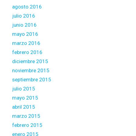
agosto 2016
julio 2016
junio 2016
mayo 2016
marzo 2016
febrero 2016
diciembre 2015
noviembre 2015
septiembre 2015
julio 2015
mayo 2015
abril 2015
marzo 2015
febrero 2015
enero 2015