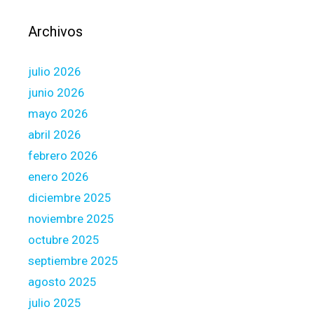
e
t
Archivos
z
t
julio 2026
B
o
junio 2026
n
mayo 2026
u
abril 2026
s
febrero 2026
s
i
enero 2026
c
diciembre 2025
h
noviembre 2025
e
octubre 2025
r
n
septiembre 2025
agosto 2025
julio 2025