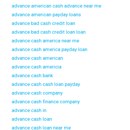
advance american cash advance near me
advance american payday loans
advance bad cash credit loan
advance bad cash credit loan loan
advance cash america near me
advance cash america payday loan
advance cash american
advance cash americia
advance cash bank
advance cash cash loan payday
advance cash company
advance cash finance company
advance cash in
advance cash loan
advance cash loan near me