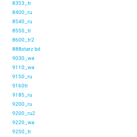
8353_tr
8400_ru
8540_ru
8550_tr
8600_tr2
888starz bd
9030_wa
9110_wa
9150_ru
9160tr
9185_ru
9200_ru
9200_ru2
9220_wa
9250_tr