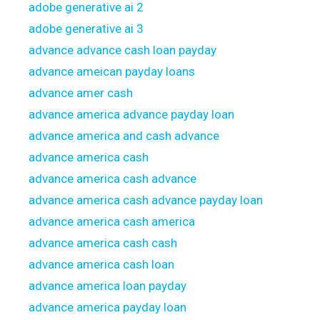
adobe generative ai 2
adobe generative ai 3
advance advance cash loan payday
advance ameican payday loans
advance amer cash
advance america advance payday loan
advance america and cash advance
advance america cash
advance america cash advance
advance america cash advance payday loan
advance america cash america
advance america cash cash
advance america cash loan
advance america loan payday
advance america payday loan