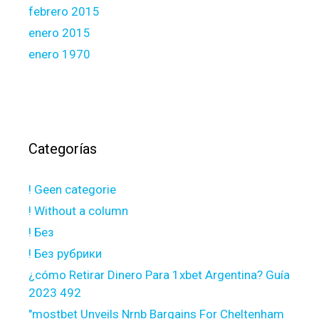
febrero 2015
enero 2015
enero 1970
Categorías
! Geen categorie
! Without a column
! Без
! Без рубрики
¿cómo Retirar Dinero Para 1xbet Argentina? Guía
2023 492
"mostbet Unveils Nrnb Bargains For Cheltenham