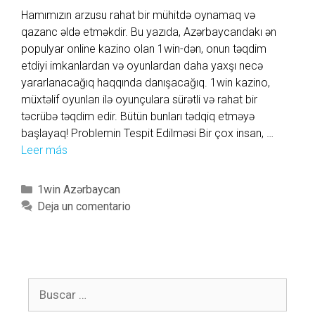
n
Hamımızın arzusu rahat bir mühitdə oynamaq və
l
qazanc əldə etməkdir. Bu yazıda, Azərbaycandakı ən
a
populyar online kazino olan 1win-dən, onun təqdim
y
etdiyi imkanlardan və oyunlardan daha yaxşı necə
n
yararlanacağıq haqqında danışacağıq. 1win kazino,
Ə
müxtəlif oyunları ilə oyunçulara sürətli və rahat bir
y
təcrübə təqdim edir. Bütün bunları tədqiq etməyə
l
başlayaq! Problemin Tespit Edilməsi Bir çox insan, …
ə
Leer más
1
n
w
c
i
ə
C
1win Azərbaycan
n
n
a
Deja un comentario
C
i
t
a
n
e
s
Y
g
i
e
o
n
B
n
r
o
u
i
í