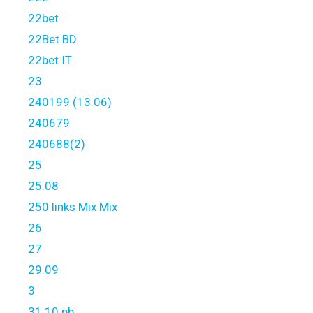
22bet
22Bet BD
22bet IT
23
240199 (13.06)
240679
240688(2)
25
25.08
250 links Mix Mix
26
27
29.09
3
31.10 pb