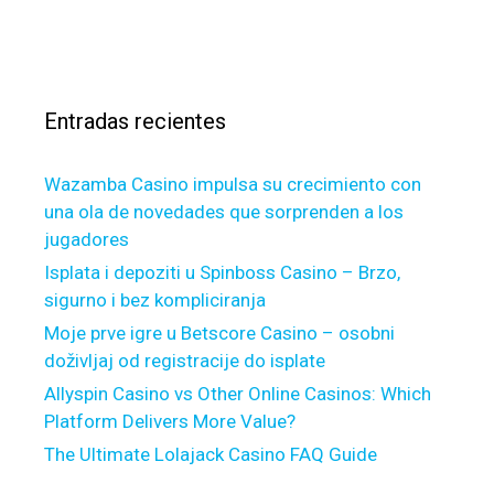
:
s
Ü
a
D
n
c
s
a
v
a
x
a
r
i
n
Entradas recientes
:
l
ı
O
Wazamba Casino impulsa su crecimiento con
l
una ola de novedades que sorprenden a los
,
jugadores
O
y
Isplata i depoziti u Spinboss Casino – Brzo,
n
sigurno i bez kompliciranja
a
Moje prve igre u Betscore Casino – osobni
,
doživljaj od registracije do isplate
Q
Allyspin Casino vs Other Online Casinos: Which
a
Platform Delivers More Value?
z
The Ultimate Lolajack Casino FAQ Guide
a
n