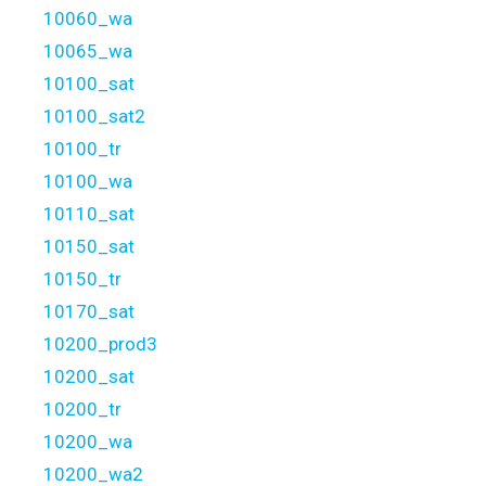
10060_wa
10065_wa
10100_sat
10100_sat2
10100_tr
10100_wa
10110_sat
10150_sat
10150_tr
10170_sat
10200_prod3
10200_sat
10200_tr
10200_wa
10200_wa2