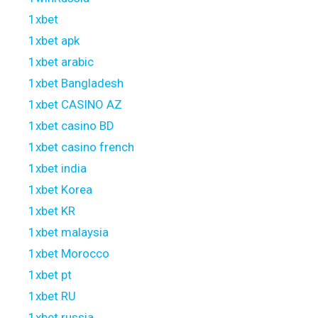
1xbet
1xbet apk
1xbet arabic
1xbet Bangladesh
1xbet CASINO AZ
1xbet casino BD
1xbet casino french
1xbet india
1xbet Korea
1xbet KR
1xbet malaysia
1xbet Morocco
1xbet pt
1xbet RU
1xbet russia