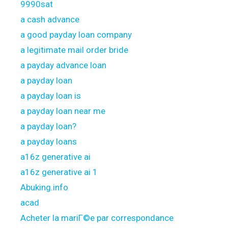
9990sat
a cash advance
a good payday loan company
a legitimate mail order bride
a payday advance loan
a payday loan
a payday loan is
a payday loan near me
a payday loan?
a payday loans
a16z generative ai
a16z generative ai 1
Abuking.info
acad
Acheter la mariГ©e par correspondance