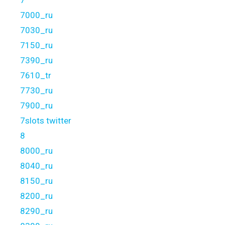
7
7000_ru
7030_ru
7150_ru
7390_ru
7610_tr
7730_ru
7900_ru
7slots twitter
8
8000_ru
8040_ru
8150_ru
8200_ru
8290_ru