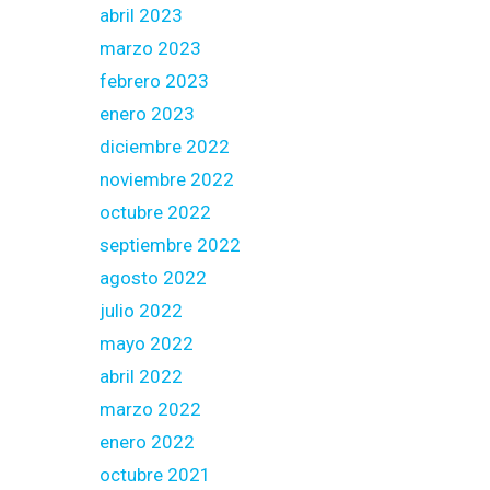
abril 2023
marzo 2023
febrero 2023
enero 2023
diciembre 2022
noviembre 2022
octubre 2022
septiembre 2022
agosto 2022
julio 2022
mayo 2022
abril 2022
marzo 2022
enero 2022
octubre 2021