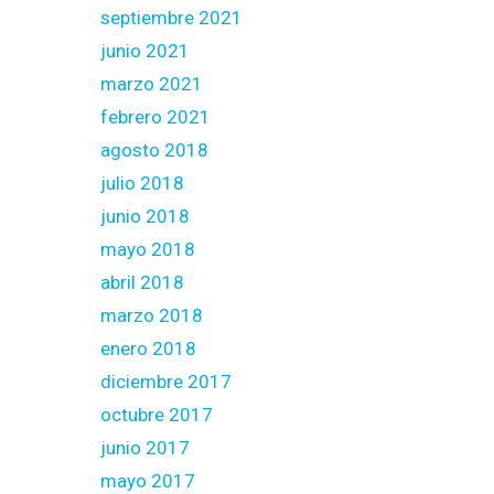
septiembre 2021
junio 2021
marzo 2021
febrero 2021
agosto 2018
julio 2018
junio 2018
mayo 2018
abril 2018
marzo 2018
enero 2018
diciembre 2017
octubre 2017
junio 2017
mayo 2017