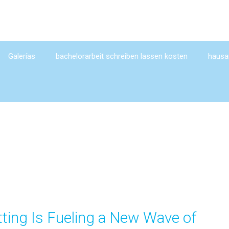
Galerías
bachelorarbeit schreiben lassen kosten
hausar
ting Is Fueling a New Wave of