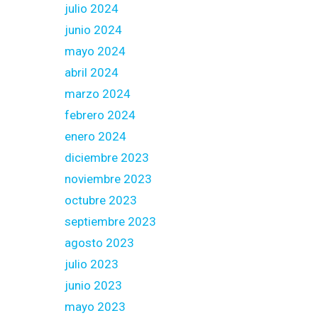
julio 2024
junio 2024
mayo 2024
abril 2024
marzo 2024
febrero 2024
enero 2024
diciembre 2023
noviembre 2023
octubre 2023
septiembre 2023
agosto 2023
julio 2023
junio 2023
mayo 2023