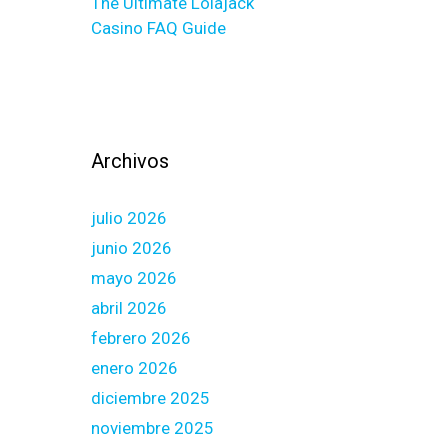
The Ultimate Lolajack
Casino FAQ Guide
Archivos
julio 2026
junio 2026
mayo 2026
abril 2026
febrero 2026
enero 2026
diciembre 2025
noviembre 2025