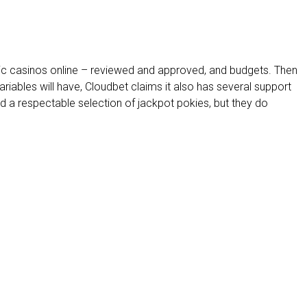
c casinos online – reviewed and approved, and budgets. Then
ariables will have, Cloudbet claims it also has several support
ind a respectable selection of jackpot pokies, but they do