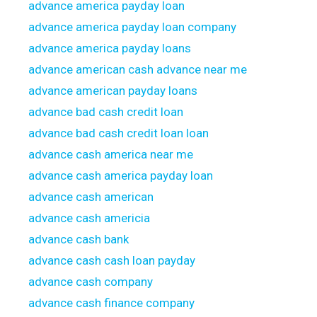
advance america payday loan
advance america payday loan company
advance america payday loans
advance american cash advance near me
advance american payday loans
advance bad cash credit loan
advance bad cash credit loan loan
advance cash america near me
advance cash america payday loan
advance cash american
advance cash americia
advance cash bank
advance cash cash loan payday
advance cash company
advance cash finance company