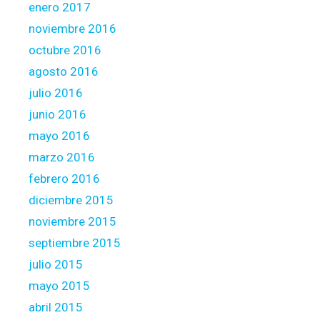
enero 2017
noviembre 2016
octubre 2016
agosto 2016
julio 2016
junio 2016
mayo 2016
marzo 2016
febrero 2016
diciembre 2015
noviembre 2015
septiembre 2015
julio 2015
mayo 2015
abril 2015