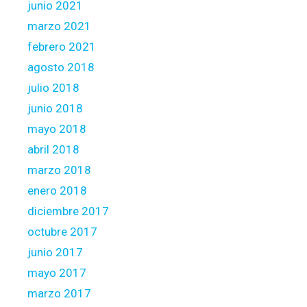
junio 2021
marzo 2021
febrero 2021
agosto 2018
julio 2018
junio 2018
mayo 2018
abril 2018
marzo 2018
enero 2018
diciembre 2017
octubre 2017
junio 2017
mayo 2017
marzo 2017