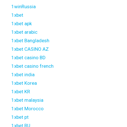
1winRussia
1xbet
1xbet apk
1xbet arabic
1xbet Bangladesh
1xbet CASINO AZ
1xbet casino BD
1xbet casino french
1xbet india
1xbet Korea
1xbet KR
1xbet malaysia
1xbet Morocco
1xbet pt
1xbet RU