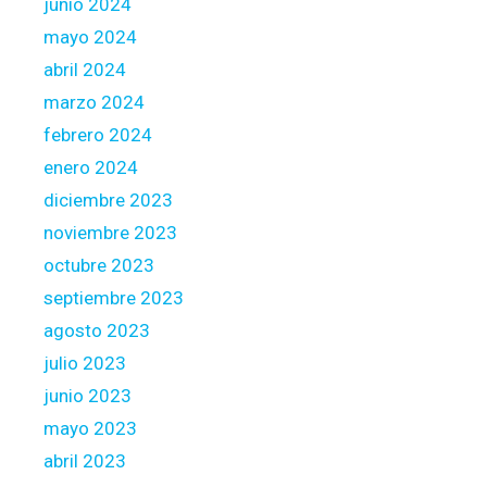
junio 2024
е
р
mayo 2024
д
abril 2024
о
marzo 2024
м
febrero 2024
enero 2024
diciembre 2023
noviembre 2023
octubre 2023
septiembre 2023
agosto 2023
julio 2023
junio 2023
mayo 2023
abril 2023