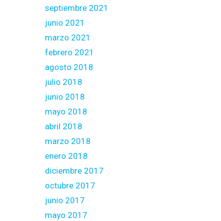
septiembre 2021
junio 2021
marzo 2021
febrero 2021
agosto 2018
julio 2018
junio 2018
mayo 2018
abril 2018
marzo 2018
enero 2018
diciembre 2017
octubre 2017
junio 2017
mayo 2017