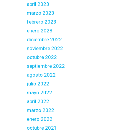
abril 2023
marzo 2023
febrero 2023
enero 2023
diciembre 2022
noviembre 2022
octubre 2022
septiembre 2022
agosto 2022
julio 2022
mayo 2022
abril 2022
marzo 2022
enero 2022
octubre 2021