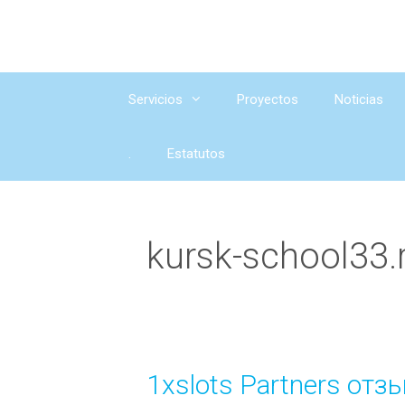
Saltar
al
contenido
Servicios
Proyectos
Noticias
.
Estatutos
kursk-school33.
1xslots Partners отз