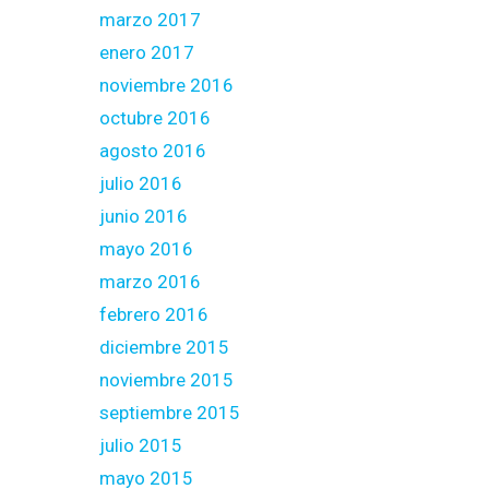
marzo 2017
enero 2017
noviembre 2016
octubre 2016
agosto 2016
julio 2016
junio 2016
mayo 2016
marzo 2016
febrero 2016
diciembre 2015
noviembre 2015
septiembre 2015
julio 2015
mayo 2015