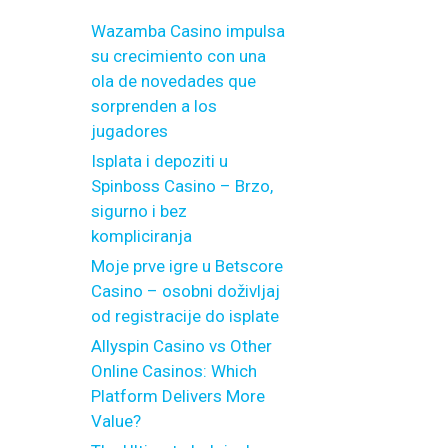
Wazamba Casino impulsa
su crecimiento con una
ola de novedades que
sorprenden a los
jugadores
Isplata i depoziti u
Spinboss Casino – Brzo,
sigurno i bez
kompliciranja
Moje prve igre u Betscore
Casino – osobni doživljaj
od registracije do isplate
Allyspin Casino vs Other
Online Casinos: Which
Platform Delivers More
Value?