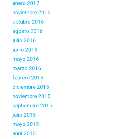
enero 2017
noviembre 2016
octubre 2016
agosto 2016
julio 2016
junio 2016
mayo 2016
marzo 2016
febrero 2016
diciembre 2015
noviembre 2015
septiembre 2015
julio 2015
mayo 2015
abril 2015