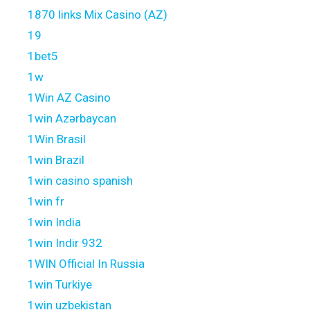
1870 links Mix Casino (AZ)
19
1bet5
1w
1Win AZ Casino
1win Azərbaycan
1Win Brasil
1win Brazil
1win casino spanish
1win fr
1win India
1win Indir 932
1WIN Official In Russia
1win Turkiye
1win uzbekistan