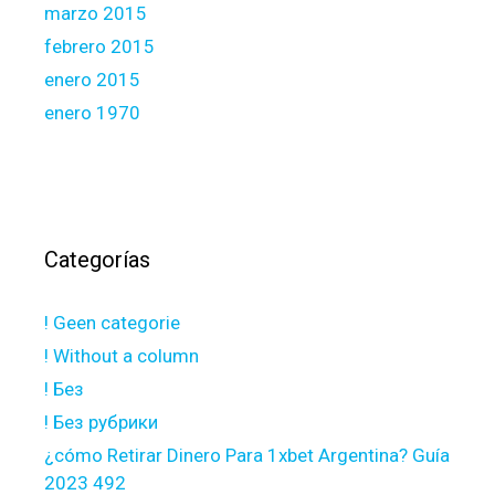
marzo 2015
febrero 2015
enero 2015
enero 1970
Categorías
! Geen categorie
! Without a column
! Без
! Без рубрики
¿cómo Retirar Dinero Para 1xbet Argentina? Guía
2023 492