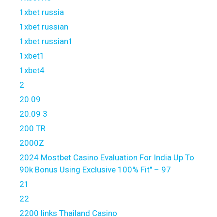
1xbet russia
1xbet russian
1xbet russian1
1xbet1
1xbet4
2
20.09
20.09 3
200 TR
2000Z
2024 Mostbet Casino Evaluation For India Up To
90k Bonus Using Exclusive 100% Fit" – 97
21
22
2200 links Thailand Casino