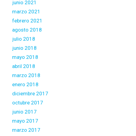
junio 2021
marzo 2021
febrero 2021
agosto 2018
julio 2018
junio 2018
mayo 2018
abril 2018
marzo 2018
enero 2018
diciembre 2017
octubre 2017
junio 2017
mayo 2017
marzo 2017