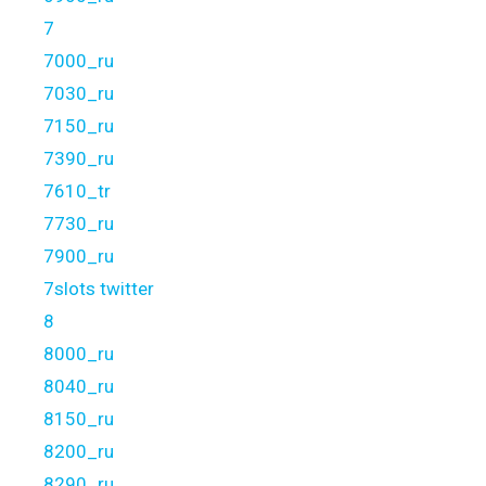
7
7000_ru
7030_ru
7150_ru
7390_ru
7610_tr
7730_ru
7900_ru
7slots twitter
8
8000_ru
8040_ru
8150_ru
8200_ru
8290_ru