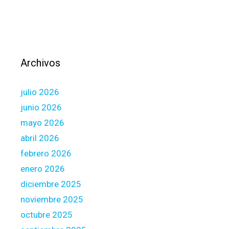
е
С
л
о
в
Archivos
а
р
julio 2026
ь
т
junio 2026
р
mayo 2026
е
abril 2026
й
febrero 2026
д
е
enero 2026
р
diciembre 2025
а
noviembre 2025
о
octubre 2025
т
А