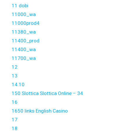
11 dobi
11000_wa
11000prod4
11380_wa
11400_prod
11400_wa
11700_wa
12
13
14.10
150 Slottica Slottica Online – 34
16
1650 links English Casino
17
18