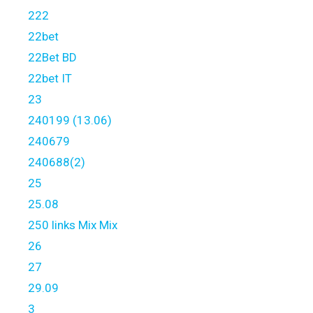
222
22bet
22Bet BD
22bet IT
23
240199 (13.06)
240679
240688(2)
25
25.08
250 links Mix Mix
26
27
29.09
3