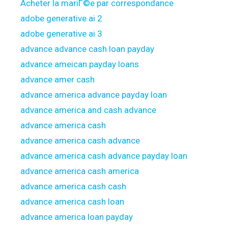
Acheter la mariГ©e par correspondance
adobe generative ai 2
adobe generative ai 3
advance advance cash loan payday
advance ameican payday loans
advance amer cash
advance america advance payday loan
advance america and cash advance
advance america cash
advance america cash advance
advance america cash advance payday loan
advance america cash america
advance america cash cash
advance america cash loan
advance america loan payday