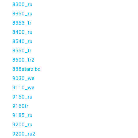
8300_ru
8350_ru
8353_tr
8400_ru
8540_ru
8550_tr
8600_tr2
888starz bd
9030_wa
9110_wa
9150_ru
9160tr
9185_ru
9200_ru
9200_ru2