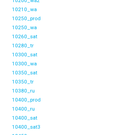
10200_wa2
10210_wa
10250_prod
10250_wa
10260_sat
10280_tr
10300_sat
10300_wa
10350_sat
10350_tr
10380_ru
10400_prod
10400_ru
10400_sat
10400_sat3