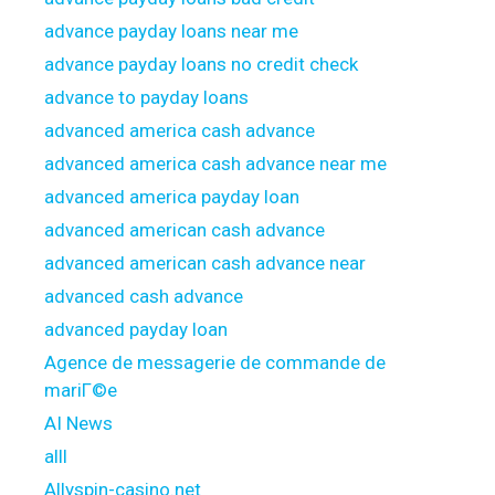
advance payday loans near me
advance payday loans no credit check
advance to payday loans
advanced america cash advance
advanced america cash advance near me
advanced america payday loan
advanced american cash advance
advanced american cash advance near
advanced cash advance
advanced payday loan
Agence de messagerie de commande de
mariГ©e
AI News
alll
Allyspin-casino.net