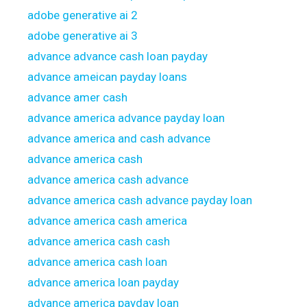
adobe generative ai 2
adobe generative ai 3
advance advance cash loan payday
advance ameican payday loans
advance amer cash
advance america advance payday loan
advance america and cash advance
advance america cash
advance america cash advance
advance america cash advance payday loan
advance america cash america
advance america cash cash
advance america cash loan
advance america loan payday
advance america payday loan