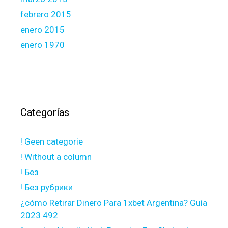
febrero 2015
enero 2015
enero 1970
Categorías
! Geen categorie
! Without a column
! Без
! Без рубрики
¿cómo Retirar Dinero Para 1xbet Argentina? Guía
2023 492