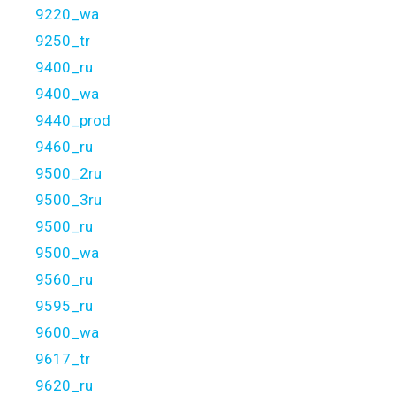
9220_wa
9250_tr
9400_ru
9400_wa
9440_prod
9460_ru
9500_2ru
9500_3ru
9500_ru
9500_wa
9560_ru
9595_ru
9600_wa
9617_tr
9620_ru