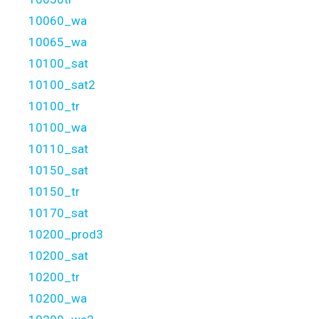
10060_wa
10065_wa
10100_sat
10100_sat2
10100_tr
10100_wa
10110_sat
10150_sat
10150_tr
10170_sat
10200_prod3
10200_sat
10200_tr
10200_wa