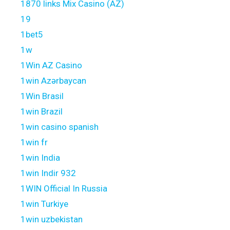
1870 links Mix Casino (AZ)
19
1bet5
1w
1Win AZ Casino
1win Azərbaycan
1Win Brasil
1win Brazil
1win casino spanish
1win fr
1win India
1win Indir 932
1WIN Official In Russia
1win Turkiye
1win uzbekistan