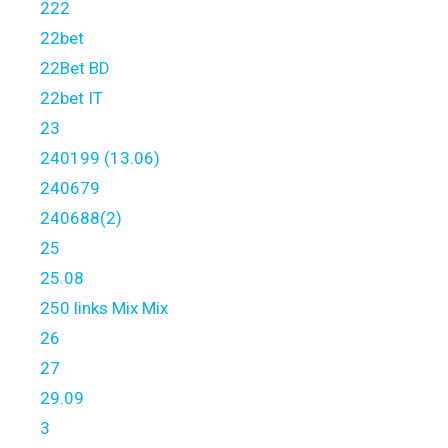
222
22bet
22Bet BD
22bet IT
23
240199 (13.06)
240679
240688(2)
25
25.08
250 links Mix Mix
26
27
29.09
3