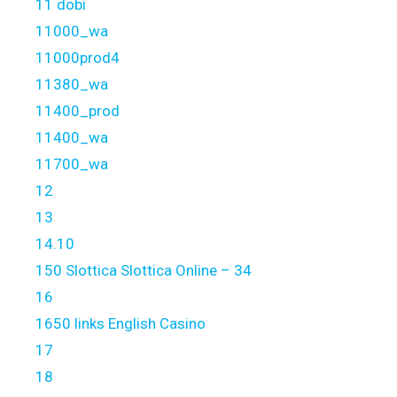
11 dobi
11000_wa
11000prod4
11380_wa
11400_prod
11400_wa
11700_wa
12
13
14.10
150 Slottica Slottica Online – 34
16
1650 links English Casino
17
18