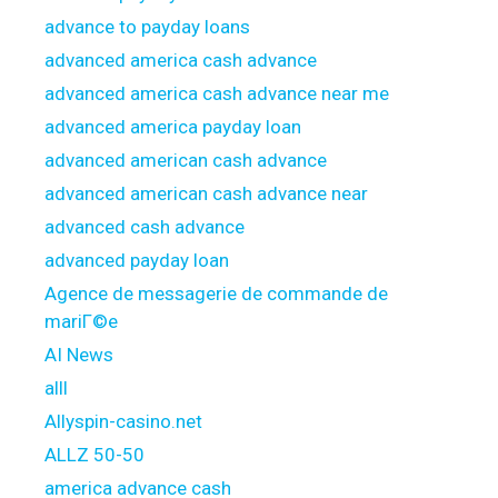
advance to payday loans
advanced america cash advance
advanced america cash advance near me
advanced america payday loan
advanced american cash advance
advanced american cash advance near
advanced cash advance
advanced payday loan
Agence de messagerie de commande de
mariГ©e
AI News
alll
Allyspin-casino.net
ALLZ 50-50
america advance cash