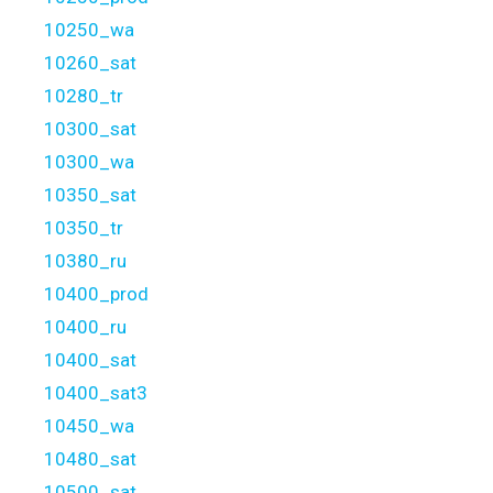
10250_wa
10260_sat
10280_tr
10300_sat
10300_wa
10350_sat
10350_tr
10380_ru
10400_prod
10400_ru
10400_sat
10400_sat3
10450_wa
10480_sat
10500_sat