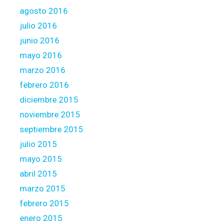
agosto 2016
julio 2016
junio 2016
mayo 2016
marzo 2016
febrero 2016
diciembre 2015
noviembre 2015
septiembre 2015
julio 2015
mayo 2015
abril 2015
marzo 2015
febrero 2015
enero 2015