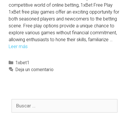
competitive world of online betting, 1xBet Free Play
1xBet free play games offer an exciting opportunity for
both seasoned players and newcomers to the betting
scene. Free play options provide a unique chance to
explore various games without financial commitment,
allowing enthusiasts to hone their skills, familiarize …
Leer más
U
n
l
C
1xbet1
o
a
Deja un comentario
c
t
k
e
E
g
x
o
c
B
r
i
u
í
t
s
a
e
c
s