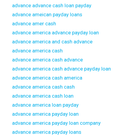
advance advance cash loan payday
advance ameican payday loans
advance amer cash
advance america advance payday loan
advance america and cash advance
advance america cash
advance america cash advance
advance america cash advance payday loan
advance america cash america
advance america cash cash
advance america cash loan
advance america loan payday
advance america payday loan
advance america payday loan company
advance america payday loans