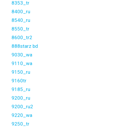
8353_tr
8400_ru
8540_ru
8550_tr
8600_tr2
888starz bd
9030_wa
9110_wa
9150_ru
9160tr
9185_ru
9200_ru
9200_ru2
9220_wa
9250_tr