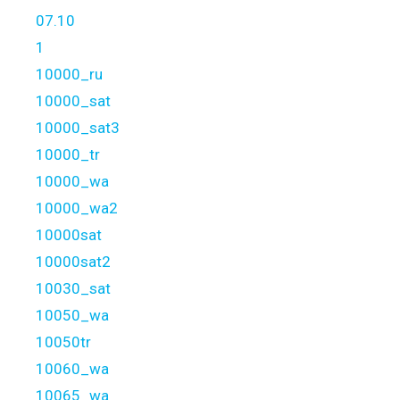
07.10
1
10000_ru
10000_sat
10000_sat3
10000_tr
10000_wa
10000_wa2
10000sat
10000sat2
10030_sat
10050_wa
10050tr
10060_wa
10065_wa