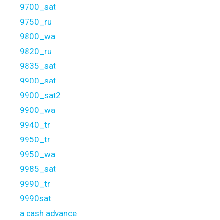
9700_sat
9750_ru
9800_wa
9820_ru
9835_sat
9900_sat
9900_sat2
9900_wa
9940_tr
9950_tr
9950_wa
9985_sat
9990_tr
9990sat
a cash advance