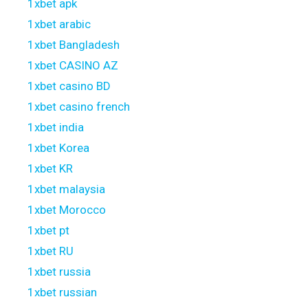
1xbet apk
1xbet arabic
1xbet Bangladesh
1xbet CASINO AZ
1xbet casino BD
1xbet casino french
1xbet india
1xbet Korea
1xbet KR
1xbet malaysia
1xbet Morocco
1xbet pt
1xbet RU
1xbet russia
1xbet russian