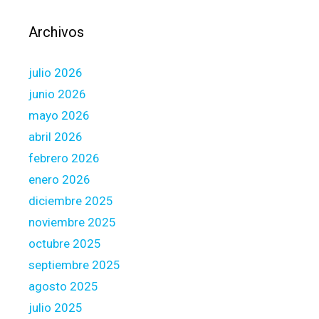
a
y
Archivos
julio 2026
junio 2026
mayo 2026
abril 2026
febrero 2026
enero 2026
diciembre 2025
noviembre 2025
octubre 2025
septiembre 2025
agosto 2025
julio 2025