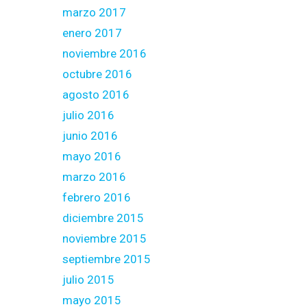
marzo 2017
enero 2017
noviembre 2016
octubre 2016
agosto 2016
julio 2016
junio 2016
mayo 2016
marzo 2016
febrero 2016
diciembre 2015
noviembre 2015
septiembre 2015
julio 2015
mayo 2015