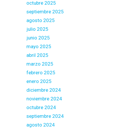
octubre 2025
septiembre 2025
agosto 2025
julio 2025
junio 2025
mayo 2025
abril 2025
marzo 2025
febrero 2025
enero 2025
diciembre 2024
noviembre 2024
octubre 2024
septiembre 2024
agosto 2024