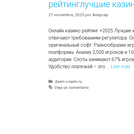
рейтинглучшие кази
27 noviembre, 2025
por
Aespcap
Онлайн казино рейтинг +2025 Лучшие
отвечают требованиям регулятора. О
оригинальный софт. Разнообразие иг
платформы. Анализ 2,500 игроков и 1
аудитории. Слоты занимают 67% игрово
Удобство платежей – это …
Leer más
Л
у
ч
C
daem-vzaem.ru
a
Deja un comentario
t
и
e
е
g
о
o
н
r
í
л
a
а