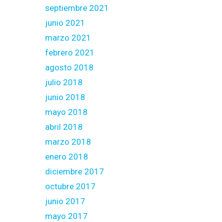
septiembre 2021
junio 2021
marzo 2021
febrero 2021
agosto 2018
julio 2018
junio 2018
mayo 2018
abril 2018
marzo 2018
enero 2018
diciembre 2017
octubre 2017
junio 2017
mayo 2017