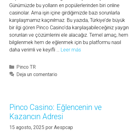
Günümüzde bu yolların en popülerlerinden biri online
casinolar. Ama işin içine girdiğimizde bazı sorunlarla
karşılaşmamız kaçınılmaz. Bu yazıda, Türkiye’de büyük
bir ilgi gören Pinco Casino’da karşılaşabileceğiniz yaygın
sorunları ve çözümlerini ele alacağız. Temel amaç, hem
bilgilenmek hem de eğlenmek için bu platformu nasıl
daha verimli ve keyifli …
Leer más
P
i
n
C
Pinco TR
c
a
Deja un comentario
o
t
C
e
a
g
s
o
Pinco Casino: Eğlencenin ve
i
r
Kazancın Adresi
n
í
o
a
15 agosto, 2025
por
Aespcap
:
s