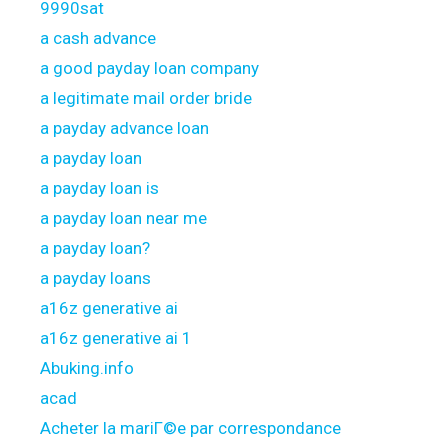
9990sat
a cash advance
a good payday loan company
a legitimate mail order bride
a payday advance loan
a payday loan
a payday loan is
a payday loan near me
a payday loan?
a payday loans
a16z generative ai
a16z generative ai 1
Abuking.info
acad
Acheter la mariГ©e par correspondance