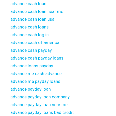
advance cash loan
advance cash loan near me
advance cash loan usa
advance cash loans
advance cash log in
advance cash of america
advance cash payday
advance cash payday loans
advance loans payday
advance me cash advance
advance me payday loans
advance payday loan
advance payday loan company
advance payday loan near me
advance payday loans bad credit