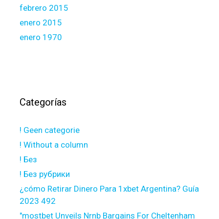
febrero 2015
enero 2015
enero 1970
Categorías
! Geen categorie
! Without a column
! Без
! Без рубрики
¿cómo Retirar Dinero Para 1xbet Argentina? Guía
2023 492
"mostbet Unveils Nrnb Bargains For Cheltenham