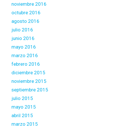
noviembre 2016
octubre 2016
agosto 2016
julio 2016
junio 2016
mayo 2016
marzo 2016
febrero 2016
diciembre 2015
noviembre 2015
septiembre 2015
julio 2015
mayo 2015
abril 2015
marzo 2015