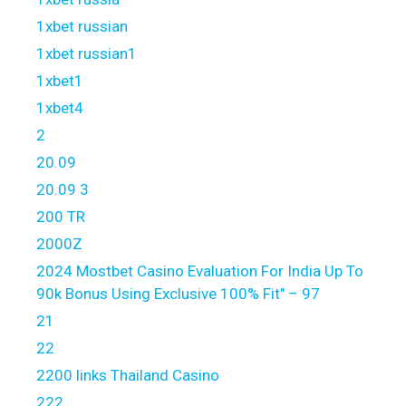
1xbet russian
1xbet russian1
1xbet1
1xbet4
2
20.09
20.09 3
200 TR
2000Z
2024 Mostbet Casino Evaluation For India Up To
90k Bonus Using Exclusive 100% Fit" – 97
21
22
2200 links Thailand Casino
222