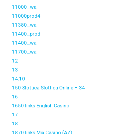
11000_wa
11000prod4
11380_wa
11400_prod
11400_wa
11700_wa
12
13
14.10
150 Slottica Slottica Online – 34
16
1650 links English Casino
17
18
1870 links Mix Casino (AZ)