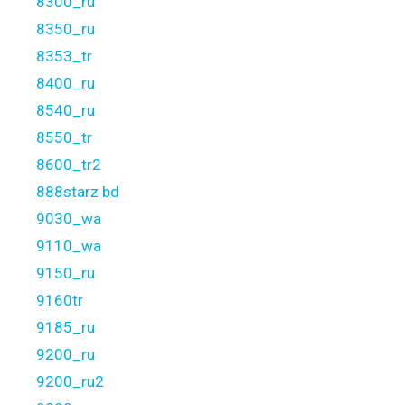
8300_ru
8350_ru
8353_tr
8400_ru
8540_ru
8550_tr
8600_tr2
888starz bd
9030_wa
9110_wa
9150_ru
9160tr
9185_ru
9200_ru
9200_ru2