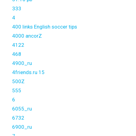
333
4
400 links English soccer tips
4000 ancorZ
4122
468
4900_ru
4friends.ru 15
500Z
555
6
6055_ru
6732
6900_ru