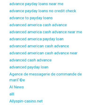
advance payday loans near me
advance payday loans no credit check
advance to payday loans
advanced america cash advance
advanced america cash advance near me
advanced america payday loan
advanced american cash advance
advanced american cash advance near
advanced cash advance
advanced payday loan
Agence de messagerie de commande de
mariГ©e
AI News
alll
Allyspin-casino.net