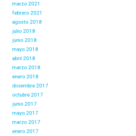
marzo 2021
febrero 2021
agosto 2018
julio 2018
junio 2018
mayo 2018
abril 2018
marzo 2018
enero 2018
diciembre 2017
octubre 2017
junio 2017
mayo 2017
marzo 2017
enero 2017