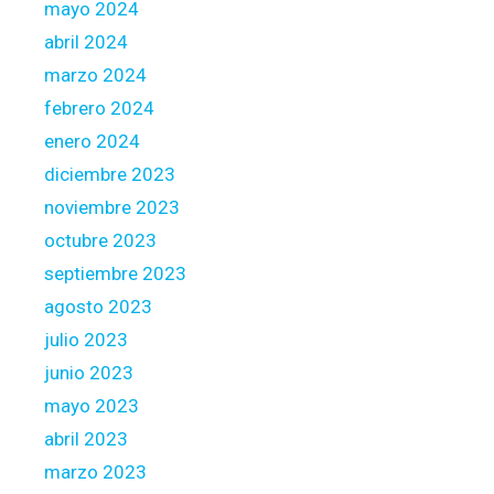
mayo 2024
abril 2024
marzo 2024
febrero 2024
enero 2024
diciembre 2023
noviembre 2023
octubre 2023
septiembre 2023
agosto 2023
julio 2023
junio 2023
mayo 2023
abril 2023
marzo 2023