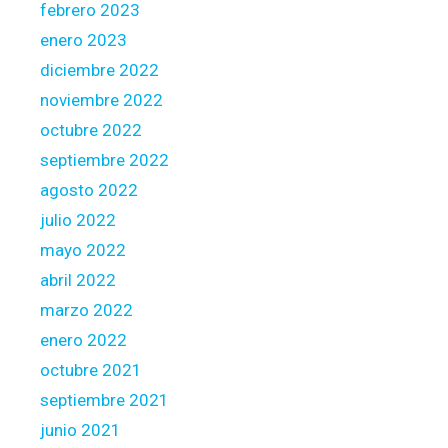
febrero 2023
enero 2023
diciembre 2022
noviembre 2022
octubre 2022
septiembre 2022
agosto 2022
julio 2022
mayo 2022
abril 2022
marzo 2022
enero 2022
octubre 2021
septiembre 2021
junio 2021