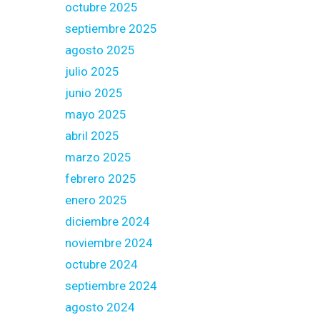
octubre 2025
septiembre 2025
agosto 2025
julio 2025
junio 2025
mayo 2025
abril 2025
marzo 2025
febrero 2025
enero 2025
diciembre 2024
noviembre 2024
octubre 2024
septiembre 2024
agosto 2024