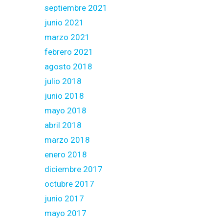
septiembre 2021
junio 2021
marzo 2021
febrero 2021
agosto 2018
julio 2018
junio 2018
mayo 2018
abril 2018
marzo 2018
enero 2018
diciembre 2017
octubre 2017
junio 2017
mayo 2017