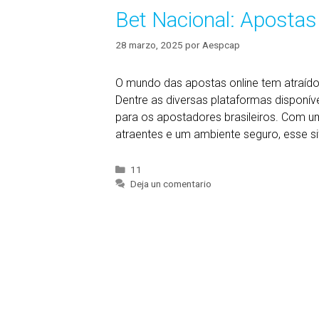
х
Bet Nacional: Apost
í
с
a
е
s
28 marzo, 2025
por
Aespcap
р
в
O mundo das apostas online tem atraíd
и
Dentre as diversas plataformas disponí
с
para os apostadores brasileiros. Com
о
atraentes e um ambiente seguro, esse 
в
,
C
11
г
a
Deja un comentario
д
t
е
e
м
g
о
o
r
ж
í
н
a
о
s
и