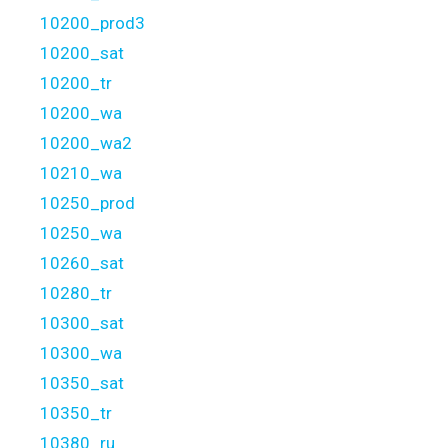
10200_prod3
10200_sat
10200_tr
10200_wa
10200_wa2
10210_wa
10250_prod
10250_wa
10260_sat
10280_tr
10300_sat
10300_wa
10350_sat
10350_tr
10380_ru