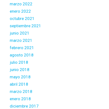
marzo 2022
enero 2022
octubre 2021
septiembre 2021
junio 2021
marzo 2021
febrero 2021
agosto 2018
julio 2018
junio 2018
mayo 2018
abril 2018
marzo 2018
enero 2018
diciembre 2017