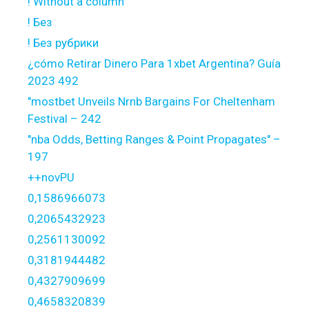
! Without a column
! Без
! Без рубрики
¿cómo Retirar Dinero Para 1xbet Argentina? Guía
2023 492
"mostbet Unveils Nrnb Bargains For Cheltenham
Festival – 242
"nba Odds, Betting Ranges & Point Propagates" –
197
++novPU
0,1586966073
0,2065432923
0,2561130092
0,3181944482
0,4327909699
0,4658320839