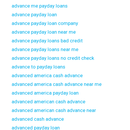
advance me payday loans
advance payday loan
advance payday loan company
advance payday loan near me
advance payday loans bad credit
advance payday loans near me
advance payday loans no credit check
advance to payday loans
advanced america cash advance
advanced america cash advance near me
advanced america payday loan
advanced american cash advance
advanced american cash advance near
advanced cash advance
advanced payday loan