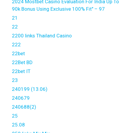
2024 Mostbet Casino Evaluation For India Up To
90k Bonus Using Exclusive 100% Fit" – 97
21
22
2200 links Thailand Casino
222
22bet
22Bet BD
22bet IT
23
240199 (13.06)
240679
240688(2)
25
25.08