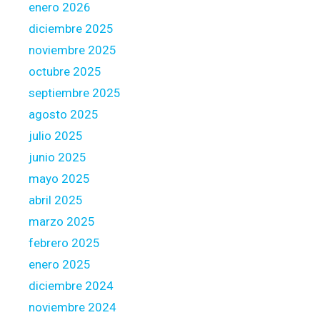
о
enero 2026
1
diciembre 2025
в
noviembre 2025
и
octubre 2025
н
з
septiembre 2025
е
agosto 2025
р
julio 2025
к
junio 2025
а
л
mayo 2025
о
abril 2025
marzo 2025
febrero 2025
enero 2025
diciembre 2024
noviembre 2024