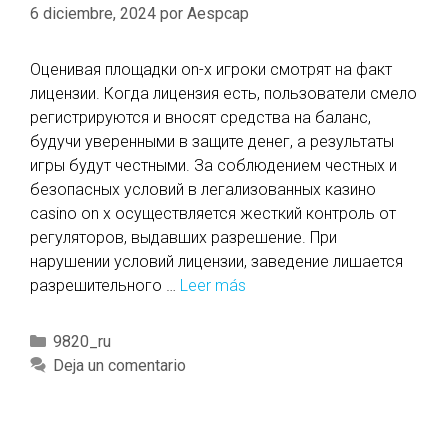
а
a
6 diciembre, 2024
por
Aespcap
н
s
н
Оценивая площадки on-x игроки смотрят на факт
ы
лицензии. Когда лицензия есть, пользователи смело
е
регистрируются и вносят средства на баланс,
к
будучи уверенными в защите денег, а результаты
а
игры будут честными. За соблюдением честных и
з
безопасных условий в легализованных казино
и
casino on x осуществляется жесткий контроль от
н
регуляторов, выдавших разрешение. При
о
нарушении условий лицензии, заведение лишается
c
разрешительного …
Leer más
О
a
с
s
н
i
C
9820_ru
о
n
a
Deja un comentario
в
o
t
н
o
e
ы
n
g