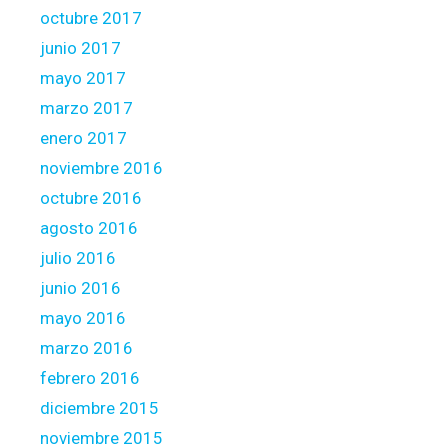
octubre 2017
junio 2017
mayo 2017
marzo 2017
enero 2017
noviembre 2016
octubre 2016
agosto 2016
julio 2016
junio 2016
mayo 2016
marzo 2016
febrero 2016
diciembre 2015
noviembre 2015