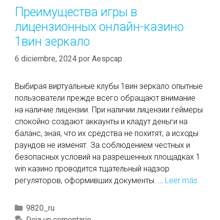
е
l
o
Преимущества игры в
в
i
r
лицензионных онлайн-казино
ы
n
í
г
1вин зеркало
e
a
о
:
s
6 diciembre, 2024
por
Aespcap
д
в
ы
ы
л
Выбирая виртуальные клубы 1вин зеркало опытные
г
и
пользователи прежде всего обращают внимание
о
ц
на наличие лицензии. При наличии лицензии геймеры
д
е
спокойно создают аккаунты и кладут деньги на
ы
н
баланс, зная, что их средства не похитят, а исходы
и
з
раундов не изменят. За соблюдением честных и
п
и
безопасных условий на разрешенных площадках 1
р
р
win казино проводится тщательный надзор
е
о
регуляторов, оформивших документы. …
Leer más
П
и
в
р
м
а
е
у
C
9820_ru
н
и
щ
a
Deja un comentario