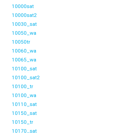
10000sat
10000sat2
10030_sat
10050_wa
10050tr
10060_wa
10065_wa
10100_sat
10100_sat2
10100_tr
10100_wa
10110_sat
10150_sat
10150_tr
10170_sat