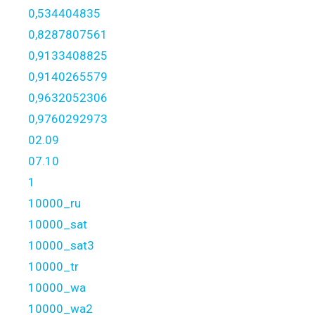
0,534404835
0,8287807561
0,9133408825
0,9140265579
0,9632052306
0,9760292973
02.09
07.10
1
10000_ru
10000_sat
10000_sat3
10000_tr
10000_wa
10000_wa2