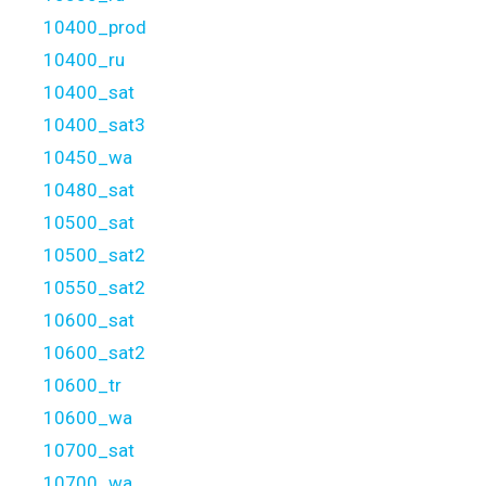
10400_prod
10400_ru
10400_sat
10400_sat3
10450_wa
10480_sat
10500_sat
10500_sat2
10550_sat2
10600_sat
10600_sat2
10600_tr
10600_wa
10700_sat
10700_wa