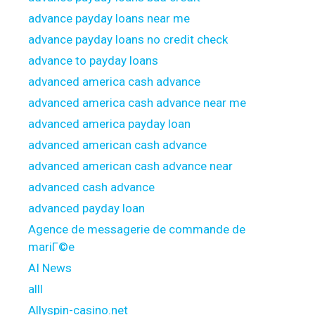
advance payday loans near me
advance payday loans no credit check
advance to payday loans
advanced america cash advance
advanced america cash advance near me
advanced america payday loan
advanced american cash advance
advanced american cash advance near
advanced cash advance
advanced payday loan
Agence de messagerie de commande de
mariГ©e
AI News
alll
Allyspin-casino.net