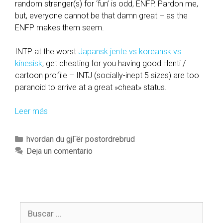
random stranger(s) for ‘fun’ is odd, ENFP. Pardon me,
but, everyone cannot be that damn great – as the
ENFP makes them seem.
INTP at the worst
Japansk jente vs koreansk vs
kinesisk
, get cheating for you having good Henti /
cartoon profile – INTJ (socially-inept 5 sizes) are too
paranoid to arrive at a great »cheat» status.
Leer más
I
w
a
C
hvordan du gjГёr postordrebrud
s
a
Deja un comentario
i
t
n
e
d
g
e
o
e
B
r
p
u
í