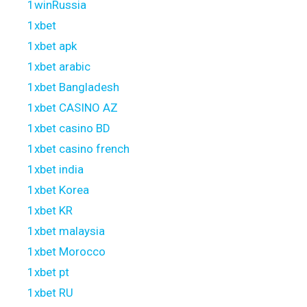
1winRussia
1xbet
1xbet apk
1xbet arabic
1xbet Bangladesh
1xbet CASINO AZ
1xbet casino BD
1xbet casino french
1xbet india
1xbet Korea
1xbet KR
1xbet malaysia
1xbet Morocco
1xbet pt
1xbet RU