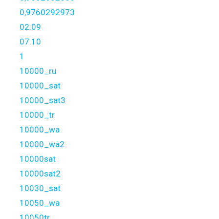
0,9760292973
02.09
07.10
1
10000_ru
10000_sat
10000_sat3
10000_tr
10000_wa
10000_wa2
10000sat
10000sat2
10030_sat
10050_wa
10050tr