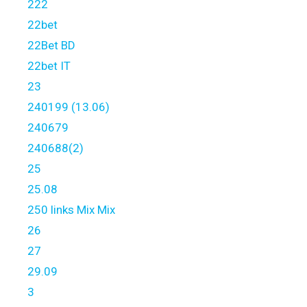
222
22bet
22Bet BD
22bet IT
23
240199 (13.06)
240679
240688(2)
25
25.08
250 links Mix Mix
26
27
29.09
3