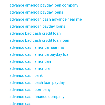
advance america payday loan company
advance america payday loans
advance american cash advance near me
advance american payday loans
advance bad cash credit loan
advance bad cash credit loan loan
advance cash america near me
advance cash america payday loan
advance cash american
advance cash americia
advance cash bank
advance cash cash loan payday
advance cash company
advance cash finance company
advance cash in