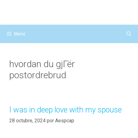
Saltar
al
contenido
Menú
hvordan du gjГёr
postordrebrud
I was in deep love with my spouse
28 octubre, 2024
por
Aespcap