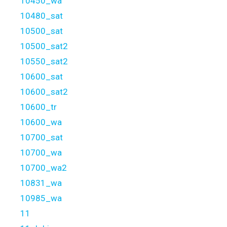
10450_wa
10480_sat
10500_sat
10500_sat2
10550_sat2
10600_sat
10600_sat2
10600_tr
10600_wa
10700_sat
10700_wa
10700_wa2
10831_wa
10985_wa
11