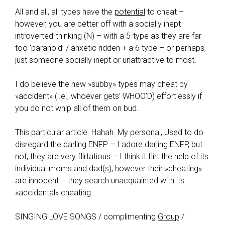
All and all, all types have the
potential
to cheat –
however, you are better off with a socially inept
introverted-thinking (N) – with a 5-type as they are far
too ‘paranoid’ / anxetic ridden + a 6 type – or perhaps,
just someone socially inept or unattractive to most.
I do believe the new »subby» types may cheat by
»accident» (i.e., whoever gets’ WHOO’D) effortlessly if
you do not whip all of them on bud.
This particular article. Hahah. My personal, Used to do
disregard the darling ENFP – I adore darling ENFP, but
not, they are very flirtatious – I think it flirt the help of its
individual moms and dad(s), however their »cheating»
are innocent – they search unacquainted with its
»accidental» cheating.
SINGING LOVE SONGS / complimenting
Group
/