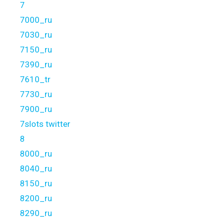
7
7000_ru
7030_ru
7150_ru
7390_ru
7610_tr
7730_ru
7900_ru
7slots twitter
8
8000_ru
8040_ru
8150_ru
8200_ru
8290_ru