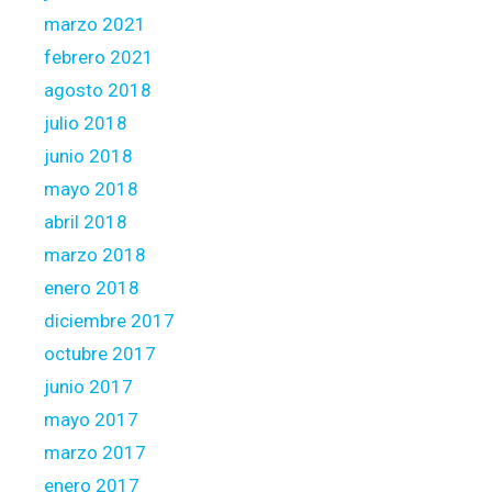
marzo 2021
febrero 2021
agosto 2018
julio 2018
junio 2018
mayo 2018
abril 2018
marzo 2018
enero 2018
diciembre 2017
octubre 2017
junio 2017
mayo 2017
marzo 2017
enero 2017