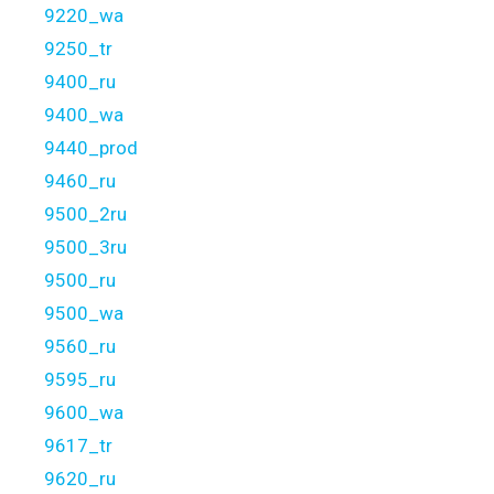
9220_wa
9250_tr
9400_ru
9400_wa
9440_prod
9460_ru
9500_2ru
9500_3ru
9500_ru
9500_wa
9560_ru
9595_ru
9600_wa
9617_tr
9620_ru