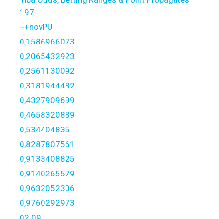
"nba Odds, Betting Ranges & Point Propagates" –
197
++novPU
0,1586966073
0,2065432923
0,2561130092
0,3181944482
0,4327909699
0,4658320839
0,534404835
0,8287807561
0,9133408825
0,9140265579
0,9632052306
0,9760292973
02.09