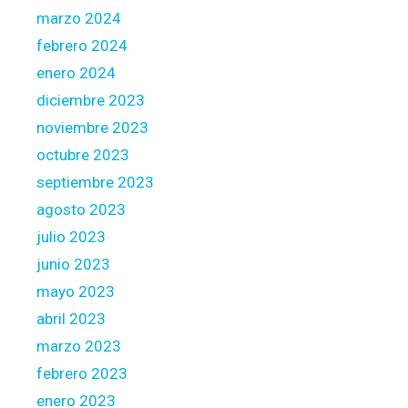
c
marzo 2024
t
febrero 2024
i
o
enero 2024
n
diciembre 2023
v
noviembre 2023
a
octubre 2023
r
i
septiembre 2023
a
agosto 2023
t
julio 2023
i
junio 2023
o
n
mayo 2023
s
abril 2023
,
marzo 2023
t
febrero 2023
h
e
enero 2023