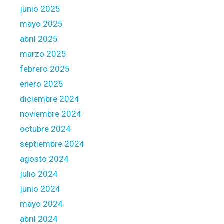
junio 2025
a
g
mayo 2025
e
abril 2025
o
marzo 2025
f
febrero 2025
p
r
enero 2025
i
diciembre 2024
n
noviembre 2024
c
octubre 2024
i
p
septiembre 2024
a
agosto 2024
l
julio 2024
r
junio 2024
e
d
mayo 2024
u
abril 2024