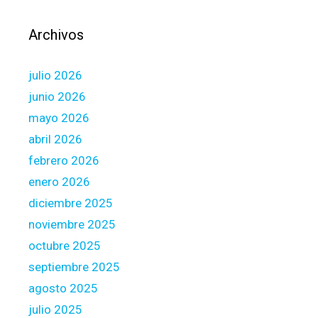
d
e
Archivos
r
o
julio 2026
t
h
junio 2026
e
mayo 2026
r
abril 2026
w
febrero 2026
i
s
enero 2026
e
diciembre 2025
b
noviembre 2025
u
octubre 2025
i
l
septiembre 2025
d
agosto 2025
u
julio 2025
s