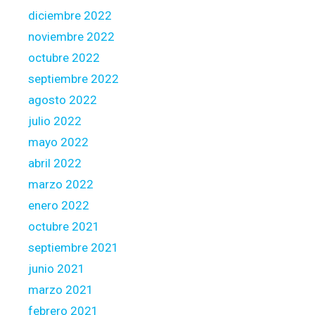
M
diciembre 2022
a
noviembre 2022
n
octubre 2022
a
g
septiembre 2022
e
agosto 2022
m
julio 2022
e
mayo 2022
n
t
abril 2022
c
marzo 2022
o
enero 2022
m
octubre 2021
m
o
septiembre 2021
n
junio 2021
l
marzo 2021
y
febrero 2021
: