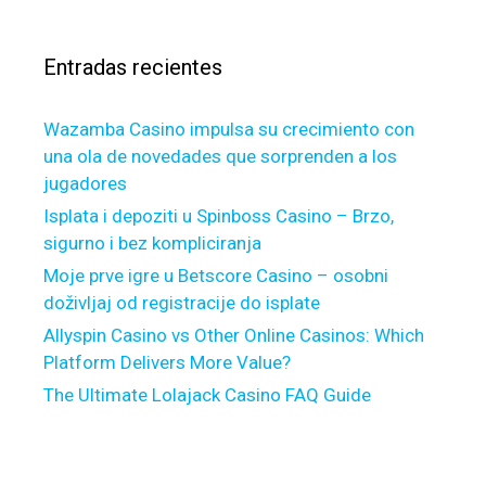
m
a
p
r
t
Entradas recientes
:
i
n
Wazamba Casino impulsa su crecimiento con
v
una ola de novedades que sorprenden a los
e
jugadores
s
t
Isplata i depoziti u Spinboss Casino – Brzo,
o
sigurno i bez kompliciranja
r
Moje prve igre u Betscore Casino – osobni
s
doživljaj od registracije do isplate
t
Allyspin Casino vs Other Online Casinos: Which
o
Platform Delivers More Value?
c
The Ultimate Lolajack Casino FAQ Guide
o
n
s
i