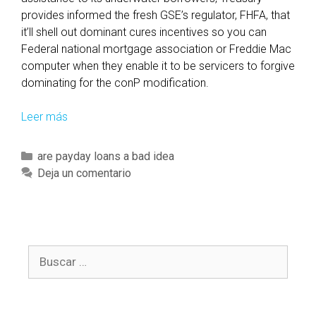
provides informed the fresh GSE’s regulator, FHFA, that
it’ll shell out dominant cures incentives so you can
Federal national mortgage association or Freddie Mac
computer when they enable it to be servicers to forgive
dominating for the conP modification.
Leer más
T
o
f
C
are payday loans a bad idea
u
a
Deja un comentario
r
t
t
e
h
g
e
o
r
B
r
p
u
í
r
s
a
o
c
s