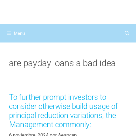
Saltar
al
contenido
Menú
are payday loans a bad idea
To further prompt investors to
consider otherwise build usage of
principal reduction variations, the
Management commonly:
6 noviembre, 2024
por
Aespcap