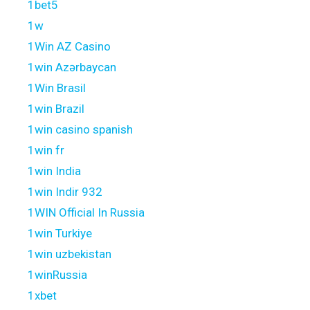
1bet5
1w
1Win AZ Casino
1win Azərbaycan
1Win Brasil
1win Brazil
1win casino spanish
1win fr
1win India
1win Indir 932
1WIN Official In Russia
1win Turkiye
1win uzbekistan
1winRussia
1xbet